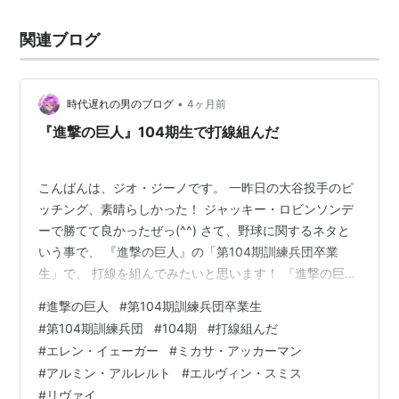
関連ブログ
•
時代遅れの男のブログ
4ヶ月前
『進撃の巨人』104期生で打線組んだ
こんばんは、ジオ・ジーノです。 一昨日の大谷投手のピ
ッチング、素晴らしかった！ ジャッキー・ロビンソンデ
ーで勝てて良かったぜっ(^^) さて、野球に関するネタと
いう事で、 『進撃の巨人』の「第104期訓練兵団卒業
生」で、 打線を組んでみたいと思います！ 『進撃の巨
人』第104期訓練兵団卒業生
#
進撃の巨人
#
第104期訓練兵団卒業生
#
第104期訓練兵団
#
104期
#
打線組んだ
#
エレン・イェーガー
#
ミカサ・アッカーマン
#
アルミン・アルレルト
#
エルヴィン・スミス
#
リヴァイ