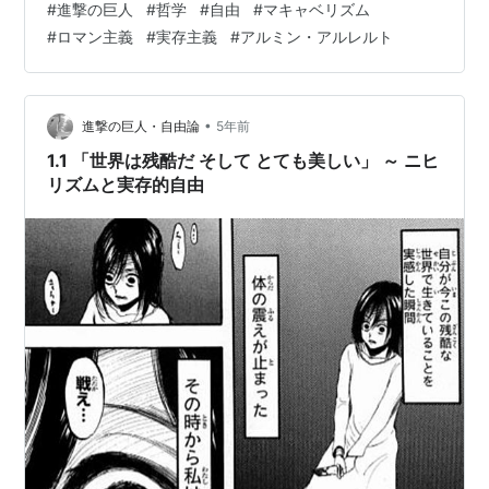
#
進撃の巨人
#
哲学
#
自由
#
マキャベリズム
のと言えるのでしょうか。 この問いをめぐって哲学者た
#
ロマン主義
#
実存主義
#
アルミン・アルレルト
ちがとる立場はさまざま。 でも多数派は「究極的には自
由と善は一致する」と考えます。 プラトンにはじまり、
ストア派、アウグスティヌス、スピノザ、カント、
等々、18世紀までの哲学者はだいたい、この立場。より
•
進撃の巨人・自由論
5年前
マイナーな哲学者も含めれば、長大なリス…
1.1 「世界は残酷だ そして とても美しい」 ～ ニヒ
リズムと実存的自由