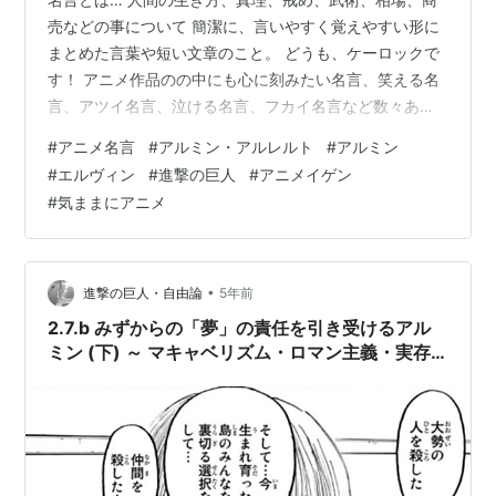
売などの事について 簡潔に、言いやすく覚えやすい形に
まとめた言葉や短い文章のこと。 どうも、ケーロックで
す！ アニメ作品のの中にも心に刻みたい名言、笑える名
言、アツイ名言、泣ける名言、フカイ名言など数々あり
ますよね。
#
アニメ名言
#
アルミン・アルレルト
#
アルミン
#
エルヴィン
#
進撃の巨人
#
アニメイゲン
#
気ままにアニメ
•
進撃の巨人・自由論
5年前
2.7.b みずからの「夢」の責任を引き受けるアル
ミン (下) ～ マキャベリズム・ロマン主義・実存
的自由