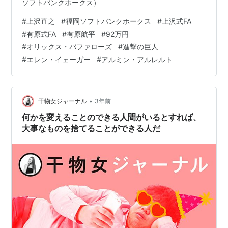
ソフトバンクホークス）
#
上沢直之
#
福岡ソフトバンクホークス
#
上沢式FA
#
有原式FA
#
有原航平
#
92万円
#
オリックス・バファローズ
#
進撃の巨人
#
エレン・イェーガー
#
アルミン・アルレルト
•
干物女ジャーナル
3年前
何かを変えることのできる人間がいるとすれば、
大事なものを捨てることができる人だ