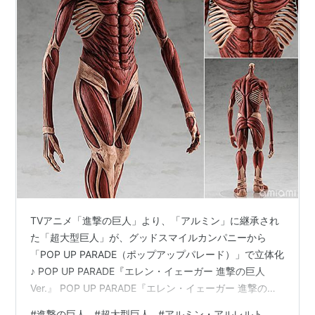
TVアニメ「進撃の巨人」より、「アルミン」に継承され
た「超大型巨人」が、グッドスマイルカンパニーから
「POP UP PARADE（ポップアップパレード）」で立体化
♪ POP UP PARADE『エレン・イェーガー 進撃の巨人
Ver.』 POP UP PARADE『エレン・イェーガー 進撃の巨
人Ver. XL』 POP UP PARADE『ライナー・ブラウン 鎧の
#
進撃の巨人
#
超大型巨人
#
アルミン・アルレルト