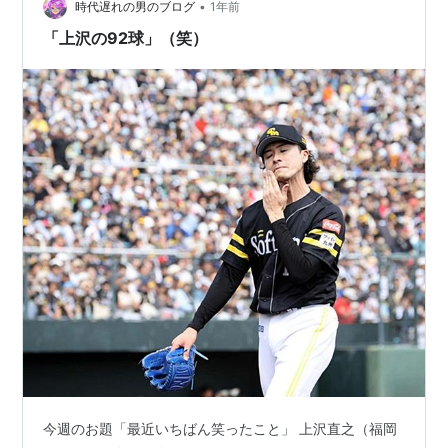
数々のオカルト好きなムスメっち、いまでもそういった
•
時代遅れの男のブログ
1年前
ネタを私にフッてきます。その彼女がいつも言…
「上沢の92球」（笑）
今週のお題「最近いちばん笑ったこと」 上沢直之（福岡