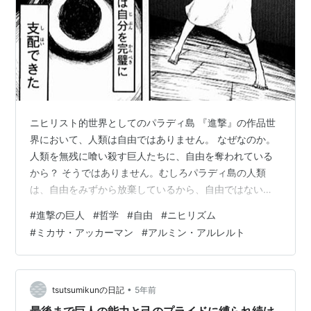
ニヒリスト的世界としてのパラディ島 『進撃』の作品世
界において、人類は自由ではありません。 なぜなのか。
人類を無残に喰い殺す巨人たちに、自由を奪われている
から？ そうではありません。むしろパラディ島の人類
は、自由をみずから放棄しているから、自由ではないの
です。 物語のはじまりにおいて、人類の大半は、巨人の
#
進撃の巨人
#
哲学
#
自由
#
ニヒリズム
脅威を忘れ、壁の中の平和に満足しきった存在として描
#
ミカサ・アッカーマン
#
アルミン・アルレルト
き出されています。 （パラディ島＝Paradis Islandとい
う後で判明する島名は、このかりそめの平和を表すアイ
ロニーというわけですね。さんざん指摘されていますけ
ど。） 多くの人々は、壁の外に出て巨人と戦う調査兵団
•
tsutsumikunの日記
5年前
を、ムダな努力をくりかえす…