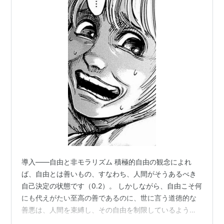
導入――自由と非モラリズム 積極的自由の観念によれ
ば、自由とは善いもの、すなわち、人間がそうあるべき
自己決定の状態です（0.2）。 しかしながら、自由こそ何
にも代えがたい至高の善であるのに、世に言う道徳的な
善悪は、人間を束縛し、その自由を制限しているように
も見えます。 ほんとうに自由は道徳的意味で「善い」も