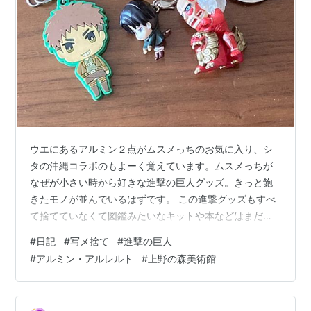
ウエにあるアルミン２点がムスメっちのお気に入り、シ
タの沖縄コラボのもよーく覚えています。ムスメっちが
なぜが小さい時から好きな進撃の巨人グッズ。きっと飽
きたモノが並んでいるはずです。 この進撃グッズもすべ
て捨てていなくて図鑑みたいなキットや本などはまだま
だ我が家に存在中。ところで上野の森美術館に進撃の巨
#
日記
#
写メ捨て
#
進撃の巨人
人展を観に行きたい、と言ったムスメっちはまだ小学校
#
アルミン・アルレルト
#
上野の森美術館
前半だったよーな… 周りの大きな男の子が多い中、ムス
メっちはご満悦でしたがなんかオヤジとしては… 微妙な
感じでした。 以前にここに書いて、再度失礼しますが、