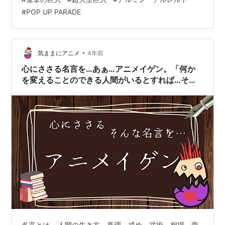
巨人Ver.』に続き、 4体目の「ポッパレ巨人」は「アルミ
#
POP UP PARADE
ン」版の「超大型巨人」♪ フィギュアのサイズは、 ノン
スケールの全高：約26cm。 原型製作は「雄々」。 （※
敬称略） POP UP PARADE『アルミン・アルレルト 超大
型巨…
•
気ままにアニメ
4年前
心にささる名言を…あぁ…アニメイゲン。「何か
を変えることのできる人間がいるとすれば…その
人は、きっと…大事なものを捨てることができる
人だ。」
名言とは… 人間の生き方、真理、戒め、武術、相場、商