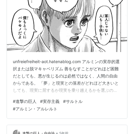
unfreiefreiheit-aot.hatenablog.com アルミンの実存的選
択または脱マキャベリズム 善をなすことがどれほど困難
だとしても、悪が生じるのは必然ではなく、人間の自由
からである。 「夢」と現実との落差がどれほど大きいと
しても、現実に屈するか現実を乗り越えるかを選ぶのは
人間である。 だとすれば夢追い人は、夢のなかに描かれ
#
進撃の巨人
#
実存主義
#
サルトル
た、まぼろしのような理想の自己をあきらめてでも、そ
#
アルミン・アルレルト
のような夢を見てしまった自分自身に対して、責任を引
き受けねばならない。 そのような実存的選択の構図、す
なわち、理想主義者やロマンティシストにおける実存的
選択の構図を、サルトルの戯曲『悪魔と神』から引き出
•
進撃の巨人・自由論
5年前