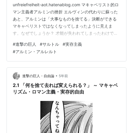
unfreiefreiheit-aot.hatenablog.com マキャベリスト的ロ
マン主義者アルミンの挫折 エルヴィンの代わりに蘇った
あと、アルミンは「大事なものを捨てる」決断ができる
マキャベリストではなくなってしまったように見えま
す。なぜでしょうか？ 才能が失われてしまったわけでは
ありません。マーレ奇襲作戦など、かれは随所で持ち前
#
進撃の巨人
#
サルトル
#
実存主義
の作戦立案能力を発揮しました。 それにもかかわらず、
#
アルミン・アルレルト
アルミンはつねに、エルヴィン団長の代わりという立場
を負い目に感じています。 エルヴィンの代わりは務まら
なくても自分自身の特性を活かせ、仲間だけでなく「お
前自身」を後悔させるな（大意）というリヴァイの励ま
•
進撃の巨人・自由論
5年前
しも（…
2.1 「何を捨て去れば変えられる？」 ～ マキャベ
リズム・ロマン主義・実存的自由