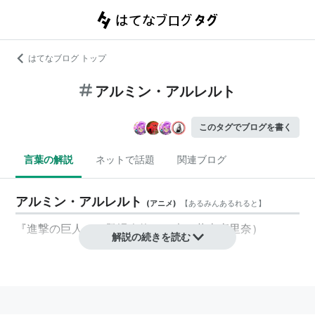
はてなブログ トップ
アルミン・アルレルト
このタグでブログを書く
言葉の解説
ネットで話題
関連ブログ
アルミン・アルレルト
(
アニメ
)
【
あるみんあるれると
】
『
進撃の巨人
』の登場人物。（声：
井上麻里奈
）
解説の続きを読む