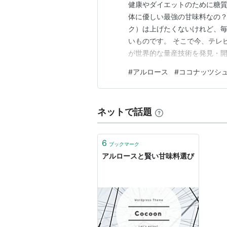
健康やダイエットのために糖
体に優しい最強の甘味料なの
ク）は上げたくないけれど、
いものです。 そこで今、テレ
が世界的な量産技術を発見・
す！一見すると完全無敵に見
#
アルロース
#
ココナッツシ
シュガー、甜菜糖にもそれぞ
もの4人で、おうちのキッチン
ネットで話題
6
ブックマーク
アルロースと賢い甘味料選び