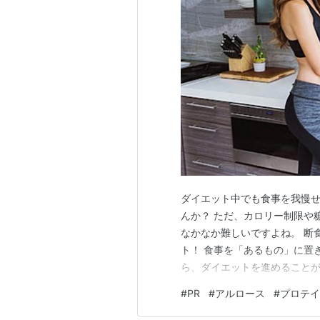
ダイエット中でも食事を我慢
んか？ ただ、カロリー制限や
なかなか難しいですよね。 断食
ト！ 食事を「あるもの」に置
ら、ダイエットを進めることが
んです。 この記事では、置き
#
PR
#
アルロース
#
プロテイ
ついて詳しくご紹介します。 
ットに興味がある・女性向けの