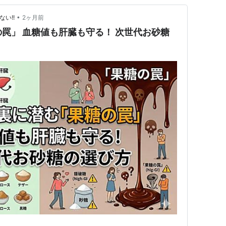
•
い!!
2ヶ月前
の罠」 血糖値も肝臓も守る！ 次世代お砂糖