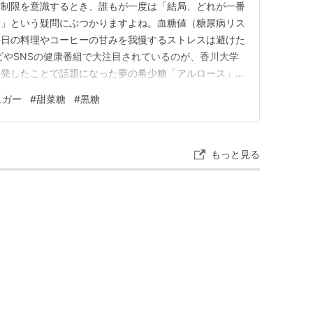
質制限を意識するとき、誰もが一度は「結局、どれが一番
？」という疑問にぶつかりますよね。血糖値（糖尿病リス
毎日の料理やコーヒーの甘みを我慢するストレスは避けた
ビやSNSの健康番組で大注目されているのが、香川大学
開発したことで話題になった夢の希少糖「アルロース」で
えるアルロースですが、実は定番のラカンカやココナッツ
ュガー
#
甜菜糖
#
黒糖
れ独自のメリット・デメリットが存在します。今回はいつ
に迎えるべき「運命の次世…
もっと見る