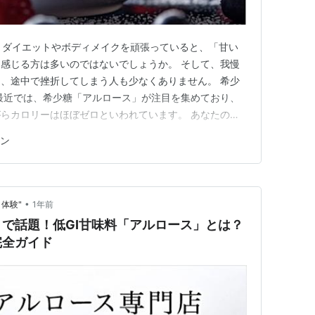
.. ダイエットやボディメイクを頑張っていると、「甘い
感じる方は多いのではないでしょうか。 そして、我慢
、途中で挫折してしまう人も少なくありません。 希少
最近では、希少糖「アルロース」が注目を集めており、
らカロリーはほぼゼロといわれています。 あなたの美
プロテイン」 本記事ではアルロースを配合したプロテイ
ン
際の取り入れ方を詳しく解説していきます。 ◆この記
・希少糖アルロースに…
•
体験"
1年前
で話題！低GI甘味料「アルロース」とは？
完全ガイド