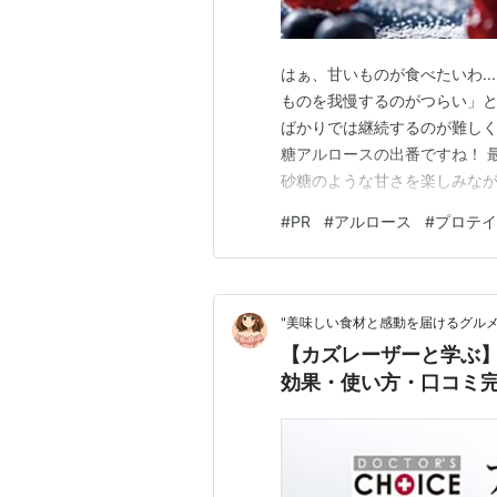
はぁ、甘いものが食べたいわ.
ものを我慢するのがつらい」と
ばかりでは継続するのが難しく
糖アルロースの出番ですね！ 
砂糖のような甘さを楽しみなが
をサポートする「アルロース 
#
PR
#
アルロース
#
プロテイ
ンの魅力や他製品との違い、実
事はこんな方にオススメ！◆ 
"美味しい食材と感動を届けるグルメ
【カズレーザーと学ぶ】
効果・使い方・口コミ