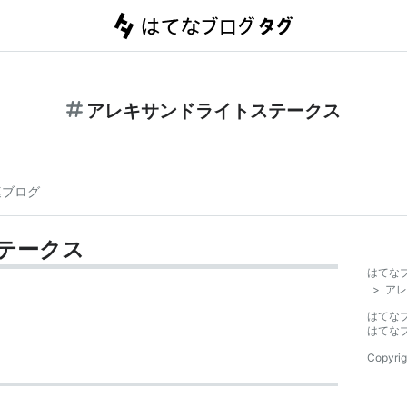
アレキサンドライトステークス
連ブログ
テークス
はてな
>
アレ
はてな
はてな
Copyrig