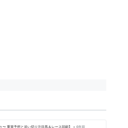
•
々〜 重賞予想と追い切り注目馬＆レース回顧】
6年前