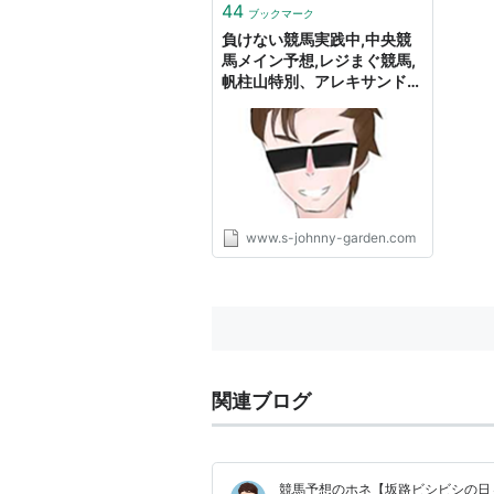
44
ブックマーク
負けない競馬実践中,中央競
馬メイン予想,レジまぐ競馬,
帆柱山特別、アレキサンドラ
イトステークス - 2023 予
想 - S-Johnny's Garden
www.s-johnny-garden.com
関連ブログ
競馬予想のホネ【坂路ビシビシの日