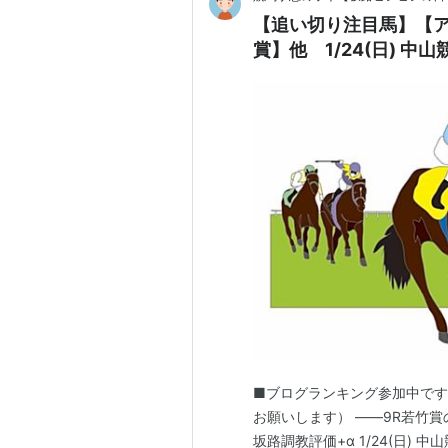
【追い切り注目馬】【
賞】他 1/24(日) 中
■ブログランキング参加中で
お願いします） ――9R若竹
坂路調教評価+α 1/24(日) 