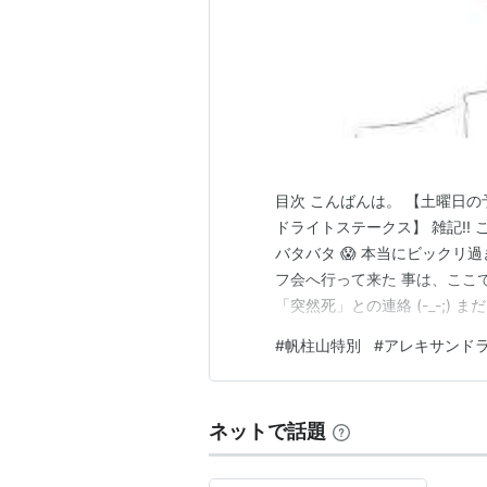
目次 こんばんは。 【土曜日の予
ドライトステークス】 雑記!!
バタバタ 😱 本当にビックリ
フ会へ行って来た 事は、ここ
「突然死」との連絡 (-_-;)
行って無かったので、最後に会
#
帆柱山特別
#
アレキサンド
Johnny さんも死なないでね
っ…
ネットで話題