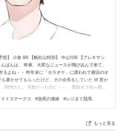
想】 小倉 9R 【帆柱山特別】 中山10R 【アレキサン
 こんばんは。 昨夜、大変なニュースが飛び込んで来て、
過ぎるよね・・ 昨年末に「カラオケ」に誘われて横浜のオ
でも書かせてもらったけど、その会長をしていた W 君が
 まだ、50代だし、元気だったのに・・。 普段オフ会へ殆ど
えた事は良かったけどさ 😢 他の人からラインで
ライトステークス
#
急死の連絡
#
レジまぐ競馬
っての来てたよね (;^_^A 文面は別として、あんなに元気だ
もっと見る