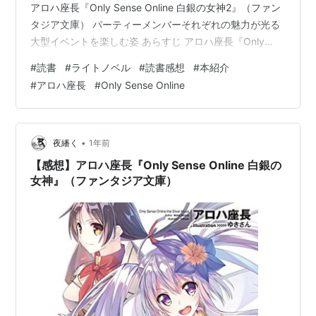
アロハ座長『Only Sense Online 白銀の女神2』（ファン
タジア文庫） パーティーメンバーそれぞれの魅力が光る
大型イベントを楽しむ姿 あらすじ アロハ座長『Only
Sense Online 白銀の女神2』（ファンタジア文庫） Only
#
読書
#
ライトノベル
#
読書感想
#
本紹介
Sense Online 白銀の女神 2 ―オンリーセンス・オンライ
#
アロハ座長
#
Only Sense Online
ン― Only Sense Online ―オンリーセンス・オンライン
― (富士見ファンタジア文庫) 作者:アロハ 座長
KADOKAWA Amazon パ…
•
夜繙く
1年前
【感想】アロハ座長『Only Sense Online 白銀の
女神』（ファンタジア文庫）