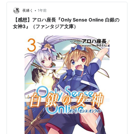
•
夜繙く
1年前
【感想】アロハ座長『Only Sense Online 白銀の
女神3』（ファンタジア文庫）