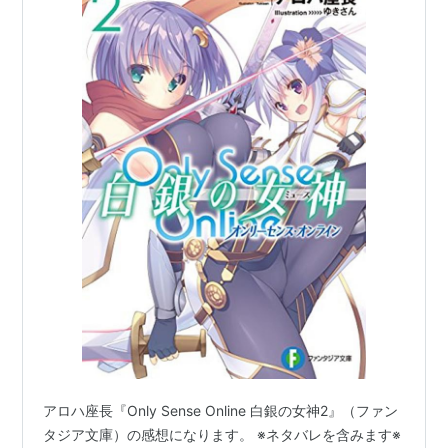
アロハ座長『Only Sense Online 白銀の女神2』（ファン
タジア文庫）の感想になります。 ※ネタバレを含みます※