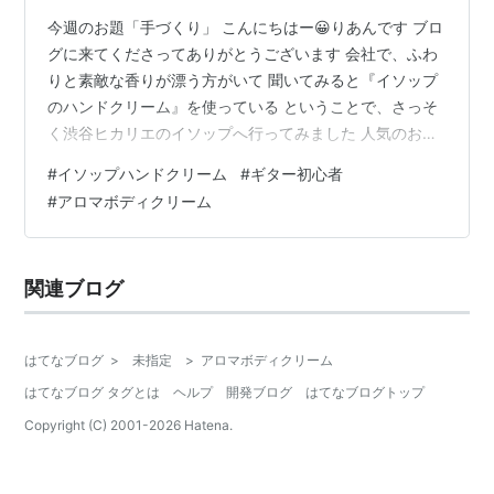
今週のお題「手づくり」 こんにちはー😀りあんです ブロ
グに来てくださってありがとうございます 会社で、ふわ
りと素敵な香りが漂う方がいて 聞いてみると『イソップ
のハンドクリーム』を使っている ということで、さっそ
く渋谷ヒカリエのイソップへ行ってみました 人気のお店
のようでお客様が沢山でオープンな店構えで入りやすい‥
#
イソップハンドクリーム
#
ギター初心者
店の真ん中に滝のようなものがあるので、気になっての
#
アロマボディクリーム
ぞいてみると 店員さんがにこやかに 「なにかお探しです
か？」 と近寄ってこられた 「ハ、ハンドクリームを‥」
と言うと 「お試しになりますか？そちらで手を洗っ
関連ブログ
て‥」 どうやら滝は、お試し前の手を洗うためにあるの
です 手を洗っている時に気…
はてなブログ
>
未指定
>
アロマボディクリーム
はてなブログ タグとは
ヘルプ
開発ブログ
はてなブログトップ
Copyright (C) 2001-
2026
Hatena.