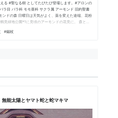
える #聖なる樹 としてたびたび登場します。#アロンの
 バラ目 バラ科 モモ亜科 サクラ属 アーモンド 旧約聖書
ーモンドの森 日曜日は天気がよく、薬を変えた途端、花粉
鶴見緑地公園*1に見頃のアーモンドの花見に。 森と言
られているだけですが😅 花博記念公園（鶴見緑地）ア
杖
#
錫杖
「五分咲き」と告知されてましたが、陽気で一気に咲い
】無能太陽とヤマト蛇と蛇マキマ