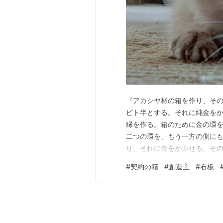
『アカシヤ材の箱を作り、そ
ビト半とする。それに純金を
縁を作る。箱のために金の環
二つの環を、もう一方の側に
り、それに金をかぶせる。そ
の棒は箱の環に差し込んだま
#
契約の箱
#
創造主
#
石板
さとしの板を納める。（出25:1
指先までの長さを用いていて、