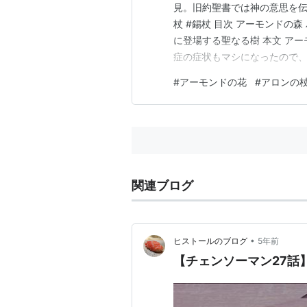
見。旧約聖書では神の意思を伝
杖 #錫杖 目次 アーモンドの森
に登場する聖なる樹 本文 ア
症の症状もマシになったので、
っても、アーモンドの樹が植え
#
アーモンドの花
#
アロンの
ーモンドの森 公園サイトでは
て「七〜八分咲き」と…
関連ブログ
•
ヒストールのブログ
5年前
【チェンソーマン27話