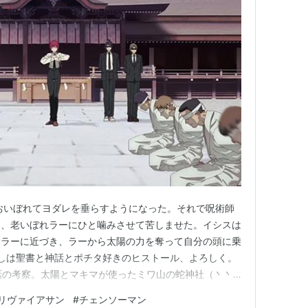
おいぼれてヨダレを垂らすようになった。それで呪術師
り、老いぼれラーにひと噛みさせて苦しませた。イシスは
てラーに近づき、ラーから太陽の力を奪って自分の頭に乗
たしは聖書と神話とポチタ好きのヒストール、よろしく。
話の考察。太陽とマキマが使ったミワ山の蛇神社（丶丶
て。神社それ自体は調べられても、内容を掘り下げるのは
リヴァイアサン
#
チェンソーマン
神社 27話の「京都から」に出てくる【できるだけ標高が