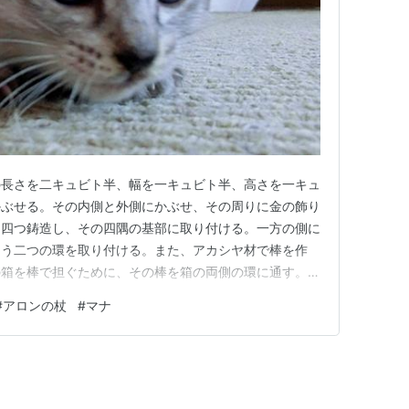
の長さを二キュビト半、幅を一キュビト半、高さを一キュ
かぶせる。その内側と外側にかぶせ、その周りに金の飾り
を四つ鋳造し、その四隅の基部に取り付ける。一方の側に
もう二つの環を取り付ける。また、アカシヤ材で棒を作
の箱を棒で担ぐために、その棒を箱の両側の環に通す。そ
まにする。外してはならない。その箱に、わたしが与える
#
アロンの杖
#
マナ
0-16新改訳2017）』 長さの単位は、キュビトは肘から
体格によって個人…