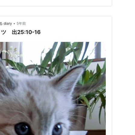
大神神社（おおみわ…
•
iary
5年前
出25:10-16