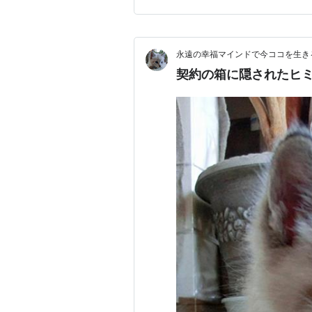
高い神社】は、奈良の三輪山の
永遠の幸福マインドで今ココを生きる d
契約の箱に隠されたヒミツ 