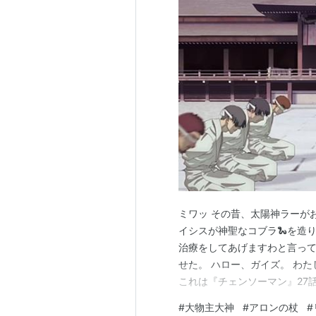
ミワッ その昔、太陽神ラーが
イシスが神聖なコブラ🐍を造
治療をしてあげますわと言っ
せた。 ハロー、ガイズ。 わ
これは『チェンソーマン』27
丶丶丶丶丶）とマキマについ
#
大物主大神
#
アロンの杖
#
なかなか難しい。 標高が高い