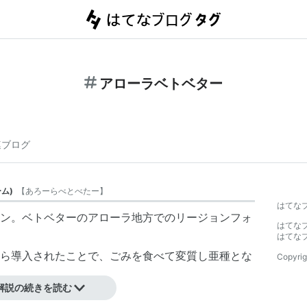
アローラベトベター
連ブログ
ーム
)
【
あろーらべとべたー
】
はてな
ン。
ベトベター
の
アローラ地方
での
リージョンフォ
はてな
はてな
ら導入されたことで、ごみを食べて変質し亜種とな
Copyrig
解説の続きを読む