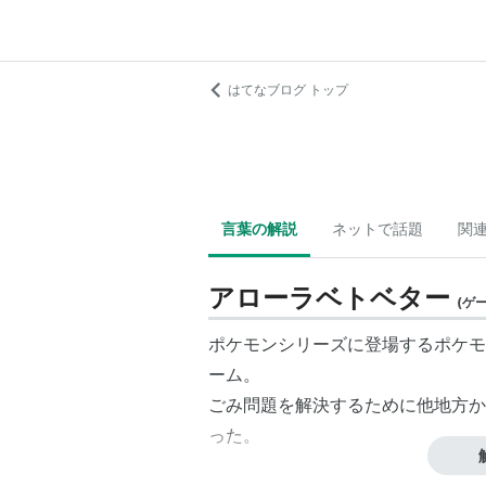
はてなブログ トップ
言葉の解説
ネットで話題
関
アローラベトベター
(
ゲ
ポケモンシリーズに登場するポケモ
ーム
。
ごみ問題を解決するために他地方か
った。