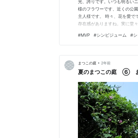
光、誇りです。いつも明るいニ
様のフラワーです、近くの公
主人様です。 時々、花を愛で
存在感がありますね。実に堂々
アンスリューム。 いつも飾っ
#
MVP
#
シンビジューム
#
シ
すが、今年はこんな感じにしま
のか？と楽しみのご主人様です
•
まつこの庭
2年前
夏のまつこの庭 ⑥ 