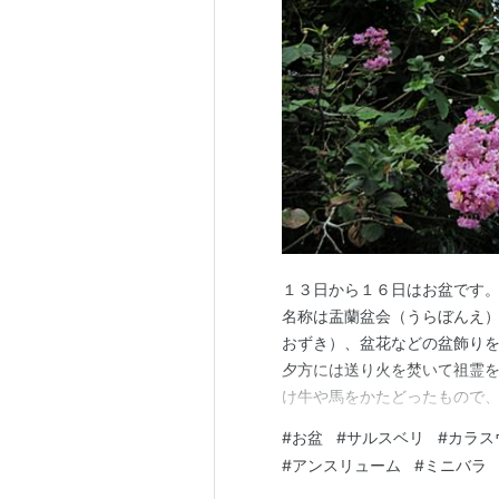
１３日から１６日はお盆です
名称は盂蘭盆会（うらぼんえ
おずき）、盆花などの盆飾り
夕方には送り火を焚いて祖霊
け牛や馬をかたどったもので
元を照らす提灯にみたてられ
#
お盆
#
サルスベリ
#
カラス
リなどが供えられるようです。
#
アンスリューム
#
ミニバラ
行き、提灯を持ってお墓までお