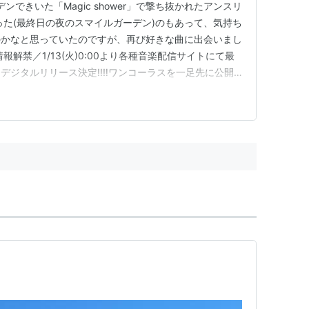
ンできいた「Magic shower」で撃ち抜かれたアンスリ
った(最終日の夜のスマイルガーデン)のもあって、気持ち
のかなと思っていたのですが、再び好きな曲に出会いまし
解禁／1/13(火)0:00より各種音楽配信サイトにて最
デジタルリリース決定‼️‼️ワンコーラスを一足先に公開
️🎧 https://t.co/y43CUNEF4m『シルエットノーバー』作
magiq pic.…
り