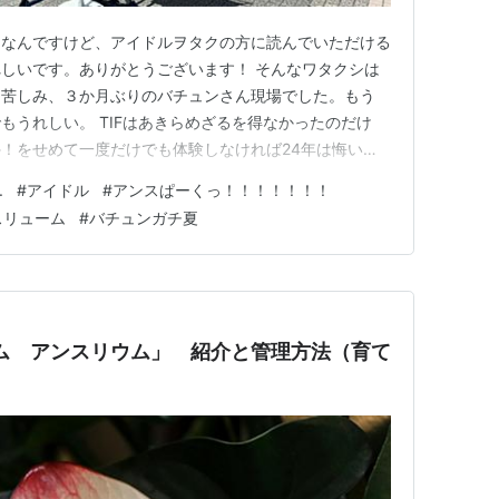
つなんですけど、アイドルヲタクの方に読んでいただける
しいです。ありがとうございます！ そんなワタクシは
こ苦しみ、３か月ぶりのバチュンさん現場でした。もう
もうれしい。 TIFはあきらめざるを得なかったのだけ
！をせめて一度だけでも体験しなければ24年は悔いが
、代々木公園の屋外ステージで実施の「アンスぱーく」に
.
#
アイドル
#
アンスぱーくっ！！！！！！！
スぱーく開催中っ／＼続いては‼️／『アンスぱーく
スリューム
#
バチュンガチ夏
hibuya S…
ム アンスリウム」 紹介と管理方法（育て