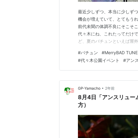
最近少しずつ、本当に少しず
機会が増えていて、とてもうれ
前代未聞の体調不良にそこそ
代々木にね、これたってだけで
ど、夏のバチュンといえば屋外
残ってしまう…ということで
#
バチュン
#
MerryBAD TUNE
やってまいりました。 ＼アン
#
代々木公園イベント
#
アン
っ！！！！！！！powered by S
•
GP-Yamacho
2年前
8月4日「アンスリュー
方）