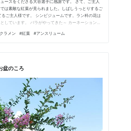
ュースをくださる大谷選手に感謝です。 さて、ご主人
園では素敵な紅葉が見られました。しばしうっとりするご
てるご主人様です。 シンビジュームです。ラン科の花は
としています。 バラがやってきた～ カーネーションに
ている百合です。 冬になると必ずシクラメンを飾るので
クラメン
#
紅葉
#
アンスリューム
した。 昨年のシクラメンも蕾がいっぱいで、いつ咲く
。これからジワリと冬の…
お盆のころ