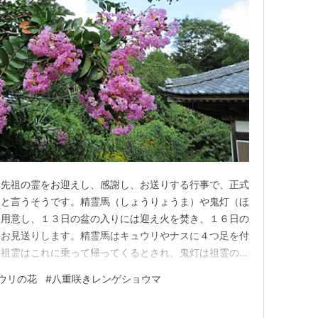
。先祖の霊をお迎えし、感謝し、お送りする行事で、正式
）と言うそうです。精霊馬（しょうりょうま）や鬼灯（ほ
を用意し、１３日の盆の入りには迎え火を焚き、１６日の
をお見送りします。精霊馬はキュウリやナスに４つ足を付
、祖霊はこれに乗って帰ってくるとされ、鬼灯は祖霊の足
たようです。盆花はキキョウ、オミナエシ、ミソハギ、ユ
ウリの花
#
八重咲きレンゲショウマ
 私の住む地域は提灯を持ってお墓まで祖霊をお迎えに
見送りに行きます。家々によ…