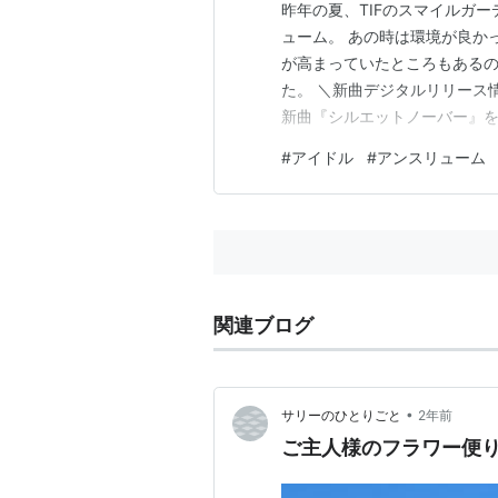
昨年の夏、TIFのスマイルガーデ
ューム。 あの時は環境が良か
が高まっていたところもある
た。 ＼新曲デジタルリリース情報
新曲『シルエットノーバー』を
🎤✨️1/13(火)0:00~配信開始⬇
#
アイドル
#
アンスリューム
詞：UEHARA 作曲・編曲：dirty 
関連ブログ
•
サリーのひとりごと
2年前
ご主人様のフラワー便