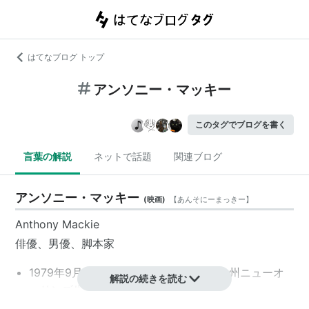
はてなブログ トップ
アンソニー・マッキー
このタグでブログを書く
言葉の解説
ネットで話題
関連ブログ
アンソニー・マッキー
(
映画
)
【
あんそにーまっきー
】
Anthony Mackie
俳優、男優、脚本家
1979年9月23日、アメリカ／ルイジアナ州ニューオ
解説の続きを読む
ーリンズ生まれ