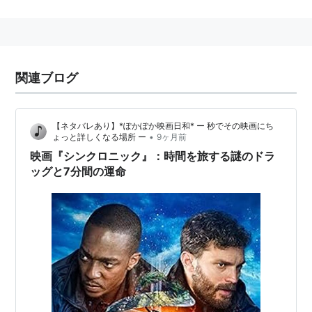
身長：179 cm
関連人物
シェレッタ・チャピタル
：妻（2014年12月-）
関連ブログ
主な作品
アベンジャーズ／インフィニティ・ウォー
（2018）
【ネタバレあり】*ぽかぽか映画日和* ー 秒でその映画にち
•
ょっと詳しくなる場所 ー
9ヶ月前
出演
映画『シンクロニック』：時間を旅する謎のドラ
デトロイト
（2017） 出演
ッグと7分間の運命
オール・ザ・ウェイ JFKを継いだ男
（2016）＜TVM
＞ 出演
シビル・ウォー／キャプテン・アメリカ
（2016） 出
演
トリプル9 裏切りのコード
（2016） 出演
選挙の勝ち方教えます
（2015）＜未＞ 出演
ナイト・ビフォア 俺たちのメリーハングオーバー