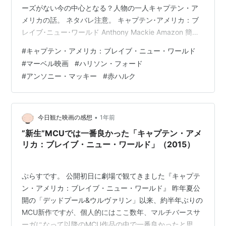
ーズがない今の中心となる？人物の一人キャプテン・ア
メリカの話。 ネタバレ注意。 キャプテン･アメリカ：ブ
レイブ･ニュー･ワールド Anthony Mackie Amazon 簡単
なあらすじ スティーブからキャプテン・アメリカを引き
#
キャプテン・アメリカ：ブレイブ・ニュー・ワールド
継いだ、サム・ウィルソン（アンソニー・マッキー）。
#
マーベル映画
#
ハリソン・フォード
大統領のサディアス・ロス（ハリソン・フォード）が会
#
アンソニー・マッキー
#
赤ハルク
議中に命を狙われるテロが行われ、サムは黒幕の調査に
乗り出す。 ポイント① 赤いハルクVSキャプテン・アメ
リカ 公式もネタバレしているけど、赤ハルク出る！（な
んか急…
•
今日観た映画の感想
1年前
”新生”MCUでは一番良かった「キャプテン・アメ
リカ：ブレイブ・ニュー・ワールド」（2015）
ぷらすです。 公開初日に劇場で観てきました『キャプテ
ン・アメリカ：ブレイブ・ニュー・ワールド』 昨年夏公
開の「デッドプール&ウルヴァリン」以来、約半年ぶりの
MCU新作ですが、個人的にはここ数年、マルチバースサ
ーガになって以降のMCU作品の中で一番良かったと思い