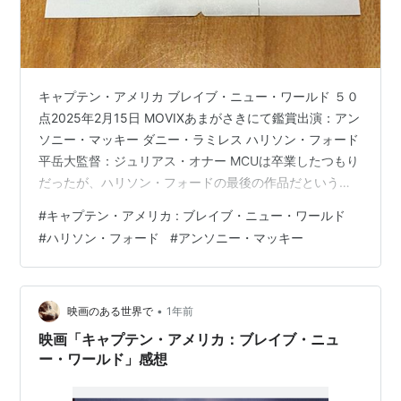
キャプテン・アメリカ ブレイブ・ニュー・ワールド ５０
点2025年2月15日 MOVIXあまがさきにて鑑賞出演：アン
ソニー・マッキー ダニー・ラミレス ハリソン・フォード
平岳大監督：ジュリアス・オナー MCUは卒業したつもり
だったが、ハリソン・フォードの最後の作品だというこ
とで急遽チケットを購入。 あらすじ 新たなキャプテン・
#
キャプテン・アメリカ : ブレイブ・ニュー・ワールド
アメリカとなったサム・ウィルソン（アンソニー・マッ
#
ハリソン・フォード
#
アンソニー・マッキー
キー）は、二代目ファルコンのホアキン・トレス（ダニ
ー・ラミレス）と共にアダマンチウムを奪取しようとす
るサーペントを撃退。米大統領のロス（ハリソン・フォ
ード）は国際協調の下、アダマンチウムの精製と分配を
•
映画のある世界で
1年前
呼びかける。しかし、…
映画「キャプテン・アメリカ：ブレイブ・ニュ
ー・ワールド」感想