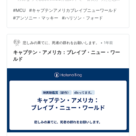
ましたねー！ 今回はまだ公開したばかりの作品なので、
#
MCU
#
キャプテンアメリカブレイブニューワールド
出来るだけネタバレしないよう気をつけますが、一切内
#
アンソニー・マッキー
#
ハリソン・フォード
容を知りたくないという人は先に劇場で本作を観てか
ら、この感想を読んで下さいね。 画像出展元URL：
http://eiga.com 概要 マーベル・コミックスに登場する人
気キャラクターを実写映画化した『キャプテン・アメリ
•
悲しみの果てに、死者の群れをお願いします。
1年前
カ』シリーズの第4弾…
キャプテン・アメリカ：ブレイブ・ニュー・ワー
ルド