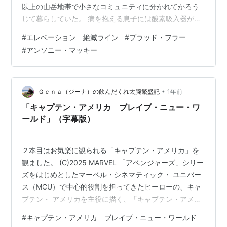
以上の山岳地帯で小さなコミュニティに分かれてかろう
じて暮らしていた。 病を抱える息子には酸素吸入器が必
須だがフィルターが無くなってしまったため、ウィルは
#
エレベーション 絶滅ライン
#
ブラッド・フラー
新しい酸素吸入器のある病院を目指し山を下りる決断を
#
アンソニー・マッキー
するが・・・。 映画『エレベーション 絶滅ライン』は、
「クワイエット・プレイス」、「パージ」シリーズを手
掛けた名プロデューサー、ブラッド・フラーが『キャプ
テン・アメリカ：ブレイブ・ニュー・ワールド』などの
•
Ｇｅｎａ（ジーナ）の飲んだくれ太腕繁盛記
1年前
アンソニー・マッキーとタッグを組んだエ…
「キャプテン・アメリカ ブレイブ・ニュー・ワ
ールド」（字幕版）
２本目はお気楽に観られる「キャプテン・アメリカ」を
観ました。 (C)2025 MARVEL 「アベンジャーズ」シリー
ズをはじめとしたマーベル・シネマティック・ ユニバー
ス（MCU）で中心的役割を担ってきたヒーローの、キャ
プテン・ アメリカを主役に描く、「キャプテン・アメリ
カ」のシリーズ第4作。初代キャプテン・アメリカことス
#
キャプテン・アメリカ ブレイブ・ニュー・ワールド
ティーブ・ロジャースから最も信頼され、 ヒーロー引退