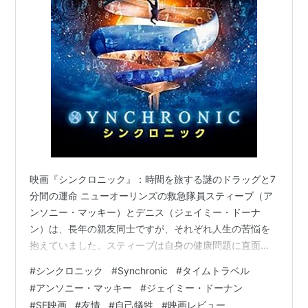
（2015） 出演
クーパー家の晩餐会
（2015） 出演
アントマン
（2015） 出演
アベンジャーズ／エイジ・オブ・ウルトロン
（2015） 出演
キャプテン・アメリカ／ウィンター・ソルジャー
（2014） 出演
L.A. ギャング ストーリー
（2013） 出演
リンカーン／秘密の書
（2012） 出演
崖っぷちの男
（2012） 出演
映画『シンクロニック』：時間を旅する謎のドラッグと7
分間の運命 ニューオーリンズの救急隊員スティーブ（ア
リアル・スティール
（2011） 出演
ンソニー・マッキー）とデニス（ジェイミー・ドーナ
アジャストメント
（2011） 出演
ン）は、長年の親友同士ですが、それぞれ人生の苦悩を
ノトーリアスB.I.G.
（2009）＜未＞ 出演
抱えていました。スティーブは自身の健康問題に直面
デザート・フラワー
（2009） 出演
し、デニスは夫婦関係の危機に瀕しています。彼らが連
#
シンクロニック
#
Synchronic
#
タイムトラベル
ハート・ロッカー
（2008） 出演
続して遭遇する、異常で陰惨な事故の現場には、常に
#
アンソニー・マッキー
#
ジェイミー・ドーナン
「シンクロニック」と呼ばれる非合法の謎のドラッグが
イーグル・アイ
（2008） 出演
#
SF映画
#
友情
#
自己犠牲
#
映画レビュー