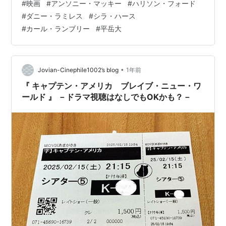
#
映画
#
アンソニー・マッキー
#
ハリソン・フォード
を決めたスティーブから“正義の象徴”でもある盾を託され
#
ダニー・ラミレス
#
シラ・ハース
た ファルコンことサム・ウィルソンが、新たなキャプテ
#
カール・ランブリー
#
平岳大
ン・アメリカとなっ た。 そんなある時、アメリカ大統領
ロスが開く国際会議の場で、テロ事件が発 生する。 それ
をきっかけ…
•
Jovian-Cinephile1002’s blog
1年前
『 キャプテン・アメリカ ブレイブ・ニュー・ワ
ールド 』 －ドラマ視聴はなしでもOKかも？－