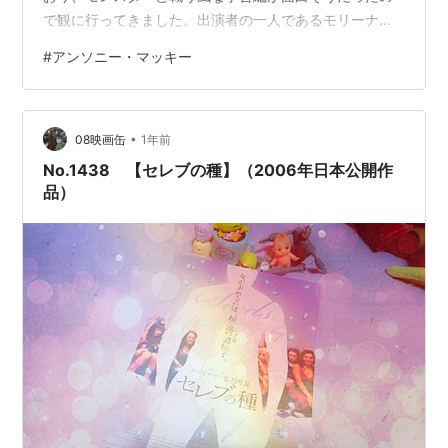
で観に行ってきました。出演者の一人であるモリーナ・
バッカリンは製作総指揮を務めております。 配信でいい
#
アンソニー・マッキー
かなって感じでした。わざわざ映画館に行ってまで観な
くてもいいかなと。悪くはないし、しっかりと作られて
いる映画ですが、どこにも振り切っていなくて、こじん
•
まりとしちゃっているのでそんなに興奮もなく、淡々と
08映画缶
1年前
観終わったという感じです。 ＜ここからネタバレあらす
No.1438 【セレブの種】（2006年日本公開作
じ＞ 三年前、突如地中からリーパーと…
品）