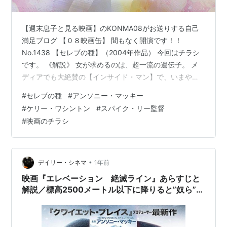
【週末息子と見る映画】のKONMA08がお送りする自己
満足ブログ 【０８映画缶】 間もなく開演です！！
No.1438 【セレブの種】（2004年作品） 今回はチラシ
です。 《解説》 女が求めるのは、超一流の遺伝子。 メ
ディアでも大絶賛の【インサイド・マン】で、いまやア
メリカで最もパワフルで旬な映像作家として注目を浴び
#
セレブの種
#
アンソニー・マッキー
る社会派監督スパイク・リー。彼の最高傑作ともいえる
#
ケリー・ワシントン
#
スパイク・リー監督
【25時】の次に手掛けたのが同じく彼のホームグラウン
#
映画のチラシ
ドN.Y.を舞台にした、更にセンセーショナルな内容の本
作だ。常にマイノリティーの視点から社会の歪みに鋭く
切り込んできた彼が今回題材に選んだのは昨今世界中で
話題になっている新たな生…
•
デイリー・シネマ
1年前
映画『エレベーション 絶滅ライン』あらすじと
解説／標高2500メートル以下に降りると”奴ら”が
やって来る！