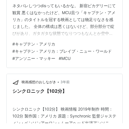
ネタバレしつつdisってもいるかな。 新宿ピカデリーにて
観賞 悪くはなかったけど、MCU且つ「キャプテン・アメ
リカ」のタイトルを冠する映画としては物足りなさを感
じました。 全体の構成は悪くはないけど、部分部分で綻
びがあり、ガタガタな状態でなりつつもなんとか空中分
解せずに終われたかなという印象です。ガタガタでも勢
#
キャプテン・アメリカ
いが付けばいいかもなんですが、それもなく、ただただ
#
キャプテン・アメリカ：ブレイブ・ニュー・ワールド
なんとか最後までは耐えたなという印象で、例えれば、
#
アンソニー・マッキー
#
MCU
ハードル走でハードルを何本か倒しつつも一応ゴールま
で走り切ったという感じです。新たな挑戦なのかもしれ
ませんが、その割には話の展開は妙に手堅くこじんまり
としているし、細かい部分の歯車が微妙に…
•
映画感想のおしながき
3年前
シンクロニック【102分】