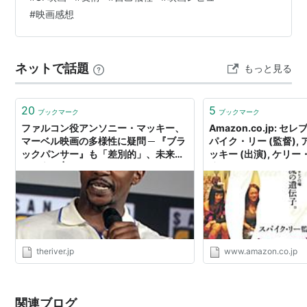
関わっていました。この薬は単なる幻覚剤ではなく、服
マシュー・マコノヒー マーシャルの奇跡
（2006）＜
#
映画感想
用者に7分間だけ別の時代へタイムトラベルさせる能力が
未＞ 出演
あることが判明します。そんな中、デニスの愛する長女
ハーフネルソン
（2006） 出演
ブリアナが突然、シンクロニック絡みで姿を消してし
フリーダムランド
（2006） 出演
ネットで話題
もっと見る
ま…
デトロイト・コップ・シティ
（2005）＜未＞ 出演
ヘイヴン 堕ちた楽園
（2004） 出演
20
5
ブックマーク
ブックマーク
セレブの種
（2004） 出演
ファルコン役アンソニー・マッキー、
Amazon.co.jp: セレ
マーベル映画の多様性に疑問 ─ 『ブラ
パイク・リー (監督),
ミリオンダラー・ベイビー
（2004） 出演
ックパンサー』も「差別的」、未来へ
ッキー (出演), ケリー
LAW & ORDER クリミナル・インテント
（シーズン
の提言も | THE RIVER
演), エレン・バーキン 
カ・ベルッチ (出演),
3）（2003-2004）＜TV＞ ゲスト出演
ット (脚本), スパイク・
8 Mile
（2002） 出演
ンソニー・マッキー (Unk
theriver.jp
www.amazon.co.jp
関連ブログ