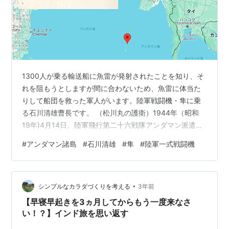
1300人が乗る輸送船に魚雷が発射されたことを知り、そ
れを阻もうとしますが間に合わないため、魚雷に体当た
りして船団を救った軍人がいます。陸軍戦闘機・隼に乗
る石川清雄曹長です。 （松川丸の護衛）1944年（昭和
19年)4月14日、陸軍飛行第二十六戦隊アンダマン派遣隊
一式戦闘機・隼の石川清雄曹長は、隊長機とともにアン
#
アンダマン諸島
#
石川清雄
#
隼
#
陸軍一式戦闘機
ダマン諸島ポートプレア港へ向かう陸軍輸送船・松川丸
(3,832t)の護衛に当たっていました。 （松川丸に向け魚
雷発射）11時20分頃、入港直前のベンガル湾ポートブレ
•
ア沖約30キロ付近でのことです。陸軍一式戦隼を操縦す
シンプルなカラダづくりを考える
3年前
る石川清雄曹長は、船団の前方3,000m付近で敵潜水艦が
【早寝早起きを3ヵ月してからもう一度来なさ
放った魚雷航跡…
い！？】インド旅を思い返す