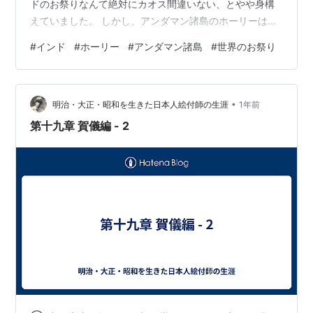
ドのお祭りなんて絶対にカオス間違いない、とやや身構
えていました。 しかし、アンダマン諸島のホーリーは、
島ならではの平和な雰囲気で、でもホーリー感もあり、
#
インド
#
ホーリー
#
アンダマン諸島
#
世界のお祭り
海外のお祭り初心者にとってはすごく丁度よかったで
す。 ホーリーをどこで過ごそうか考えている方へ、 子供
とホーリーを楽しみたい方へ、参考になると幸いです。
•
なかなかアンダマン諸島まで行けない方も、写真をたく
明治・大正・昭和を生きた日本人絵付師の生涯
1年前
さん載せているので、雰囲気だけでも楽しんでもらえた
第十九章 賀儀編 - 2
ら嬉しいです。 インドのお祭りホー…