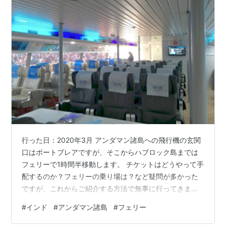
行った日：2020年3月 アンダマン諸島への飛行機の玄関
口はポートブレアですが、そこからハブロック島までは
フェリーで1時間半移動します。 チケットはどうやって手
配するのか？フェリーの乗り場は？など疑問が多かった
ですが、これからご紹介する方法で無事に行ってきまし
た。 今後行かれる方の参考になれば幸いです。 ハブロッ
#
インド
#
アンダマン諸島
#
フェリー
ク島フェリーの予約 公共のフェリーは衛生環境が悪く、
時間もかかる、との情報があったので、フェリーを予約