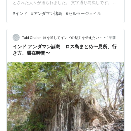
とされた人々が送られました。 文字通り島流しです。 そ
の元刑務所は現在観光施設になっており、行って来たの
#
インド
#
アンダマン諸島
#
セルラージェイル
で、歴史と絡めてご紹介します。 歴史がお好きな方、ポ
ートブレアで何しよう、という方は、是非行ってみてく
ださい。 アンダマン諸島の位置 インドの南東部にあり、
•
ミャンマーやタイから行った方が距離的には近いです。
Tabi Chalo～旅を通してインドの魅力を伝えたい～
1年前
（ただ一応インドなので、日本から行く場合は、本土の
インド アンダマン諸島 ロス島まとめ〜見所、行
何処かで一度入国する必要があ…
き方、滞在時間〜