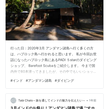
行った日：2020年3月 アンダマン諸島へ行く多くの方
は、ハブロック島へ行かれると思います。 私が今回お世
話になったハブロック島にあるPADI ５starのダイビング
ショップ、 Barefoot Scubaをご紹介します。 今まで国
内外で80本潜ってきましたが、その中でもいいショップ
だと感じました！ 今回AOW取得コースを受けましたが、
#
インド
#
アンダマン諸島
#
ダイビング
レンタル機材も綺麗で、スタッフも気さくで丁寧に講習
をしていただき、とても良いダイビングショップだと思
いました。 ライセンスを持っていなくても体験ダイビン
•
グができます。 アンダマン諸島へ行かれる方へ、 次のダ
Tabi Chalo～旅を通してインドの魅力を伝えたい～
1年前
イビングどこ行こうか考えている方へ、ぜひ参考になれ
3月インドのお祭り！アンダマン諸島で過ごすホ