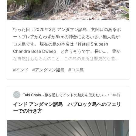
行った日：2020年3月 アンダマン諸島、玄関口のあるポ
ートブレアからわずか5kmの沖合にある小さい無人島が
ロス島です。 現在の島の本名は「Netaji Shubash
Chandra Bose Dweep」と言うそうです。長い…。 豊か
な自然はもちろんのこと、この島の見所は歴史的な遺産
にもあります。 ロス島の見所、行き方、滞在時間をまと
#
インド
#
アンダマン諸島
#
ロス島
めました。 今後行かれる方の参考になれば幸いです。 ア
ンダマン諸島 ロス島の見所〜歴史編 初めに占領されたの
は1782年で療養所が建てられました。1857〜1941年の
•
85年間はイギリスによって統治され、1942〜1945年の
Tabi Chalo～旅を通してインドの魅力を伝えたい～
1年前
間は旧日本軍が占領していました。 …
インド アンダマン諸島 ハブロック島へのフェリ
ーでの行き方