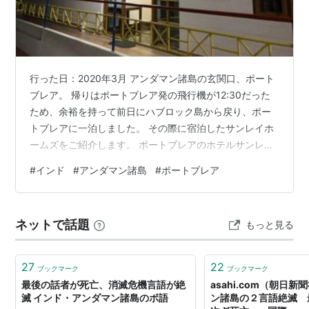
行った日：2020年3月 アンダマン諸島の玄関口、ポート
ブレア。 帰りはポートブレア発の飛行機が12:30だった
ため、余裕を持って前日にハブロック島から戻り、ポー
トブレアに一泊しました。 その際に宿泊したサンレイホ
ームズをご紹介します。 ポートブレアのホテルサンレイ
ホームズを選んだ理由 ①安さ アンダマン諸島の観光は
#
インド
#
アンダマン諸島
#
ポートブレア
ハブロック島をメインで考えており、ホテルもちょっぴ
り贅沢しました。なので、ポートブレアのホテルは安い
ところを探しました。 一応Booking.comで写真をみて綺
ネットで話題
もっと見る
麗そうなのは確認しました。 ②立地 ポートブレアでは
セルラージェイルを観光する予定しかなかったので、そ
こに近いホテルを探…
27
22
ブックマーク
ブックマーク
最後の話者が死亡、消滅危機言語が絶
asahi.com（朝日
滅 インド・アンダマン諸島のボ語
ン諸島の２言語絶滅 