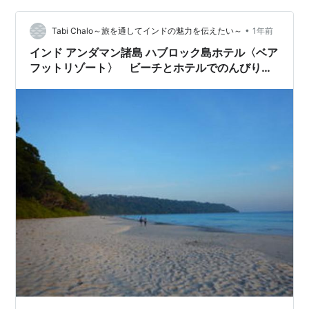
しました。 予約して正解、フェリーは行きも帰りもほぼ
•
満員でした。 （インドの休暇シーズンとかぶっていたの
Tabi Chalo～旅を通してインドの魅力を伝えたい～
1年前
もあると思います。） フェリーは清潔で、LCC飛行機の
インド アンダマン諸島 ハブロック島ホテル〈ベア
座席よりもよほど立派で座り…
フットリゾート〉 ビーチとホテルでのんびり派
におすすめ