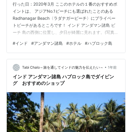
行った日：2020年3月 ここのホテルの１番のおすすめポ
イントは、 アジアNo.1ビーチにも選ばれたことのある
Radhanagar Beach〈ラダナガービーチ〉にプライベー
トビーチがあるところです！ インド アンダマン諸島 ビ
ーチ 島の西側に位置し、夕日が綺麗に見れます。(写真で
は雲に隠れてしまっています…) インド アンダマン諸島
#
インド
#
アンダマン諸島
#
ホテル
#
ハブロック島
ビーチ そんなラダナガービーチ周辺にはホテルが２、３
軒しかなく、近くに飲食店などもありません。 その代わ
りに人が少なく、プライベートビーチもあり、本当に優
•
雅な気持ちで落ち着いて滞在できました。 しかも、イン
Tabi Chalo～旅を通してインドの魅力を伝えたい～
1年前
ドの高級ホテルTajグループのホテルが同じ並びにあり、
インド アンダマン諸島 ハブロック島でダイビン
…
グ おすすめのショップ