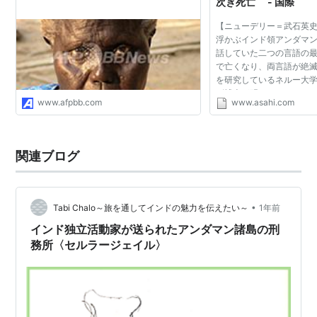
次ぎ死亡 - 国際
【ニューデリー＝武石英
浮かぶインド領アンダマ
話していた二つの言語の
で亡くなり、両言語が絶
を研究しているネルー大
ビ博士が明らかにした。
www.afpbb.com
www.asahi.com
ボロさん（７９）とボア
は「大アンダマン...
関連ブログ
•
Tabi Chalo～旅を通してインドの魅力を伝えたい～
1年前
インド独立活動家が送られたアンダマン諸島の刑
務所〈セルラージェイル〉