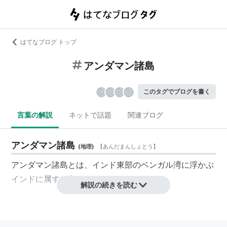
はてなブログ トップ
アンダマン諸島
このタグでブログを書く
言葉の解説
ネットで話題
関連ブログ
アンダマン諸島
(
地理
)
【
あんだまんしょとう
】
アンダマン諸島
とは、インド東部のベンガル湾に浮かぶ
インドに属する島々。
解説の続きを読む