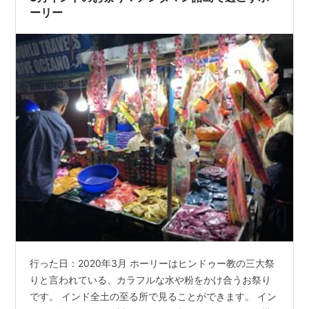
ば幸い…
ーリー
行った日：2020年3月 ホーリーはヒンドゥー教の三大祭
りと言われている、カラフルな水や粉をかけ合うお祭り
です。 インド全土の至る所で見ることができます。 イン