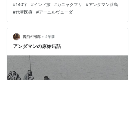
視点を学んだエピソードのひとつ。
#
140字
#
インド旅
#
カニャクマリ
#
アンダマン諸島
#
代替医療
#
アーユルヴェーダ
•
書痴の廻廊
4年前
アンダマンの原始缶詰