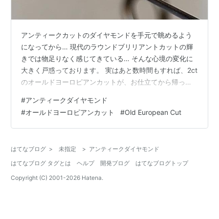
アンティークカットのダイヤモンドを手元で眺めるよう
になってから… 現代のラウンドブリリアントカットの輝
きでは物足りなく感じてきている… そんな心境の変化に
大きく戸惑っております。 実はあと数時間もすれば、2ct
のオールドヨーロピアンカットが、お仕立てから帰って
来るのです。 これはいつもですが、お仕立てが終わった
#
アンティークダイヤモンド
と連絡が入り、実際にこの目で見るその瞬間まではドキ
#
オールドヨーロピアンカット
#
Old European Cut
ドキハラハラヒヤヒヤ… イメージ通りに出来ているだろ
うか… イメージとは違えても魅力的なジュエリーに仕上
がっているのだろうか… そんなハラハラヒヤヒヤで心臓
はてなブログ
>
未指定
>
アンティークダイヤモンド
がキュッとします。 そんなお仕立て完成のお話はまた後
はてなブログ タグとは
ヘルプ
開発ブログ
はてなブログトップ
日…♡ 現代のラウンドブリリア…
Copyright (C) 2001-
2026
Hatena.