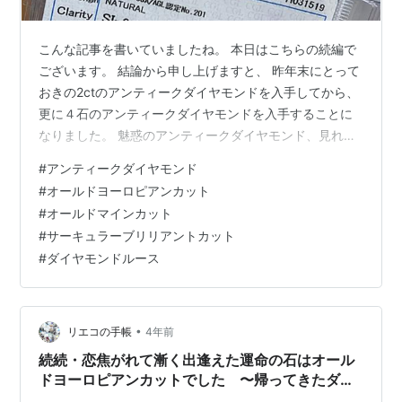
こんな記事を書いていましたね。 本日はこちらの続編で
ございます。 結論から申し上げますと、 昨年末にとって
おきの2ctのアンティークダイヤモンドを入手してから、
更に４石のアンティークダイヤモンドを入手することに
なりました。 魅惑のアンティークダイヤモンド、見れば
見るほど美しさの虜となり、もう普通のラウンドブリリ
#
アンティークダイヤモンド
アントカットでは満足いかない眼になってしまうとい
#
オールドヨーロピアンカット
う… そうなればもう、他の宝石には目もくれず、他の宝
#
オールドマインカット
石を購入するために用意してあった資金は全て、愛しの
#
サーキュラーブリリアントカット
アンティークダイヤモンドに投資するのが私のやり方だ
#
ダイヤモンドルース
ーーー！！！！ そう判断しまして、気になるもので大粒
のものを追加で2石、仕立てたいデザイ…
•
リエコの手帳
4年前
続続・恋焦がれて漸く出逢えた運命の石はオール
ドヨーロピアンカットでした 〜帰ってきたダイ
ヤモンドの巻〜