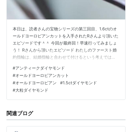
本日は、読者さんの宝物シリーズの第三回目、1.6ctのオ
ールドヨーロピアンカットを入手されたRさんより頂いた
エピソードです＾＾ 今回が最終回！早速行ってみましょ
う！ Rさんから頂いたエピソード わたしのファースト婚
約指輪は、結婚指輪と合わせて付けるという考えでは無
く、使い勝手を考えて1番使いやすい複数の指に入るサイ
#
アンティークダイヤモンド
ズの子を選びました。 ただ、婚約指輪とは別にダイヤは
#
オールドヨーロピアンカット
絶対に自分でお迎えしたい…と20歳くらいから思ってい
#
オールドヨーロピアン
#
1.5ctダイヤモンド
たので、折を見てダイヤをお迎えしようとずっと狙って
#
大粒ダイヤモンド
いました。 わたしは自分に合う子と巡り合いたいと考え
ていたので、ハイブランドも視野に入れ探していまし
た。 その結果、鑑定書によって…
関連ブログ