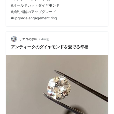
さった写真です。 そして指輪の全体の写真を見て、「爪
#
オールドカットダイヤモンド
が長すぎるのかな…？」そのように思いました。 然し実
#
婚約指輪のアップグレード
物を見るまでは、答えを出すことはできません。 カメラ
#
upgrade engagement ring
って、レンズの関係で歪みが発生し角度や長さが違って
写ることもあり（奇跡の一…
•
リエコの手帳
4年前
アンティークのダイヤモンドを愛でる幸福