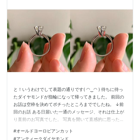
と！いうわけでして表題の通りです( ◠‿◠ ) 待ちに待っ
たダイヤモンドが指輪になって帰ってきました。 前回の
お話は空枠を決めてポチったところまででしたね。 ↓前
回のお話 ある日届いた一通のメッセージ、それは仕上が
り直前のお写真でした。 写真を開いて直感的に思ったの
は、 「イメージしていた指輪と少し違う…だけどこれは
#
オールドヨーロピアンカット
これで良いのでは…？」 こちらがその時実際に送って下
#
アンティークダイヤモンド