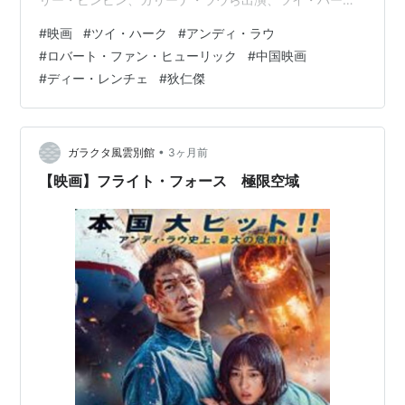
監督。小説原案のシリーズ第1作。122分。 感想 巨大な仏
#
映画
#
ツイ・ハーク
#
アンディ・ラウ
塔「通天仏」で起きた人体発火事件の謎を探る物語だ。
#
ロバート・ファン・ヒューリック
#
中国映画
冒頭は洛陽の街並みが映し出されるが、そこに建つ巨大
#
ディー・レンチェ
#
狄仁傑
仏のデカさに驚かされる。実際にはそんな大仏はなかっ
たようだが、スケールの大きさを感じる。街を再現する
CGも一瞬アニメ映画かと見まがうが、違和感はない。 主
人公は、かつて則天武…
•
ガラクタ風雲別館
3ヶ月前
【映画】フライト・フォース 極限空域