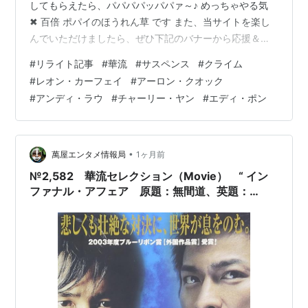
してもらえたら、パパパパッパパァ～♪ めっちゃやる気
決戦・紫禁城
（2000） 出演
✖ 百倍 ポパイのほうれん草 です また、当サイトを楽し
ゴッド・ギャンブラー／賭侠復活
（1999）＜未＞ 出
んでいただけましたら、ぜひ下記のバナーから応援＆フ
演
ォローのポチッと❢ をよろしくお願いします _ _)) ﾍﾟｺﾘ
#
リライト記事
#
華流
#
サスペンス
#
クライム
ゴッド・ギャンブラー／ラスベガス大作戦
（1999）
は じ め に ご 挨 拶 本 編 コールド・ウォー 香港警察 二
#
レオン・カーフェイ
#
アーロン・クオック
＜未＞ 出演
つの正義 - 原題：寒戰、英題：Cold War 概 要 キャスト
#
アンディ・ラウ
#
チャーリー・ヤン
#
エディ・ポン
センチュリー・オブ・ザ・ドラゴン
（1999）＜未＞
スタッフほか お わ り に ご 挨 拶 万 屋 掲 示 板 ブログサ
出演
ークルコメント ＃ハッシュタグ（IN POINT） やる気
✖…
暗戦 デッドエンド
（1999） 出演
•
萬屋エンタメ情報局
1ヶ月前
愛は波の彼方に
（1999） 出演
№2,582 華流セレクション（Movie） “ イン
激戦 A True Mob Story
（1998）＜未＞ 出演
ファナル・アフェア 原題：無間道、英題：
花火降る夏
（1998） 製作総指揮
Infernal Affairs ”
アルマゲドン
（1997）＜未＞ 出演
メイド・イン・ホンコン
（1997） 製作総指揮
上海グランド
（1996） 出演
戦火の絆
（1996） 出演
復讐のプレリュード
（1995） 出演