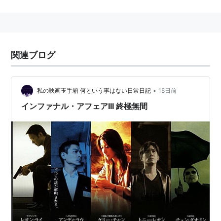
主な作品
ショックウェーブ
（2017） 出演
ザ・アドベンチャーズ
（2017） 出演
関連ブログ
おじいちゃんはデブゴン
（2016） 出演、製作
グレートウォール
（2016） 出演
誘拐捜査
（2015）＜未＞ 出演
•
私の映画玉手箱 何という事はない日常日記
15日前
私の少女時代-Our Times-
（2015） 出演
インファナル・アフェアIII 終極無間
ファイヤー・ストーム
（2013） 出演
名探偵ゴッド・アイ
（2013） 出演
ゴールデン・スパイ
（2013） 出演
コールド・ウォー 香港警察 二つの正義
（2012） 出
演
桃（タオ）さんのしあわせ
（2011） 出演
新少林寺／SHAOLIN
（2011） 出演
燃えよ！じじぃドラゴン 龍虎激闘
（2010） 製作総指