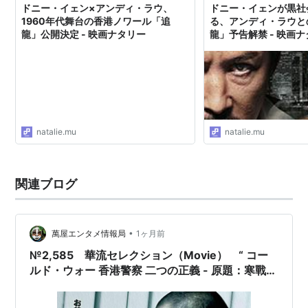
墨攻
（2006） 出演
ドニー・イェン×アンディ・ラウ、
ドニー・イェンが黒社
1960年代舞台の香港ノワール「追
る、アンディ・ラウと
I'LL CALL YOU アイル・コール・ユー
（2005）＜未
龍」公開決定 - 映画ナタリー
龍」予告解禁 - 映画
＞ 製作指揮
靴に恋する人魚
（2005） 製作指揮、ナレーション
愛と死の間（はざま）で
（2005） 出演、主題歌、製
作総指揮
新世紀Mr.BOO！ ホイさま カミさま ホトケさま
natalie.mu
natalie.mu
（2004）＜未＞ 出演
イノセントワールド -天下無賊-
（2004） 出演
マクダル パイナップルパン王子
（2004） 声の出演
関連ブログ
イエスタデイ、ワンスモア
（2004） 出演
ベルベット・レイン
（2004） 製作総指揮、出演
•
萬屋エンタメ情報局
1ヶ月前
マジック・キッチン
（2004） 出演
№2,585 華流セレクション（Movie） “ コー
LOVERS
（2004） 出演
ルド・ウォー 香港警察 二つの正義 - 原題：寒戰、
1:99 電影行動
（2003）＜未＞ 出演
英題：Cold War ”
剣客之恋
（2003） 出演