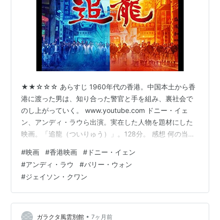
★★☆☆☆ あらすじ 1960年代の香港。中国本土から香
港に渡った男は、知り合った警官と手を組み、裏社会で
のし上がっていく。 www.youtube.com ドニー・イェ
ン、アンディ・ラウら出演。実在した人物を題材にした
映画。「追龍（ついりゅう）」。128分。 感想 何の当て
もなく中国本土から香港に渡った男が主人公だ。序盤は
#
映画
#
香港映画
#
ドニー・イェン
彼が成功のきっかけを掴むまでが描かれる。しかし、彼
#
アンディ・ラウ
#
バリー・ウォン
に特別な目的があるわけではないので話の方向性が見え
#
ジェイソン・クワン
ず、かなり退屈だった。ただ、実在した人物の話という
ことなので、彼が将来、裏社会の大物になると知ってい
れば、また見え方は違っていたのかもしれない。 主人公
はその日暮らしの荒っぽ…
•
ガラクタ風雲別館
7ヶ月前