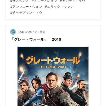
#
サスペンス
#
トニー・レオン
#
アンディ・ラウ
カジノタイクーン II
（1992）＜未＞ 出演
題：無間道、英題：Infernal Affairs 概 要 キャスト スタ
#
アンソニー・ウォン
#
エリック・ツァン
ッフほか お わ り に ご 挨 拶 万 屋 掲 示 板 ブログサーク
獅子よ眠れ
（1992）＜未＞ 出演
#
チャップマン・トウ
ルコメント ＃ハッシュタグ（IN POINT） やる気 …
英雄列伝
（1992）＜未＞ 出演
野獣戦線
（1992）＜未＞ 出演
九龍帝王／ゴッド・オブ・クーロン
（1992） 出演
•
BookCites
2ヶ月前
神鳥聖剣
（1992） 出演
「グレートウォール」 2016
リー・ロック伝／大いなる野望 PART I 炎の青春
（1991）＜未＞ 出演
リー・ロック伝／大いなる野望 PART II 香港追想
（1991）＜未＞ 出演
raiders レイダース
（1991）＜未＞ 出演
トリック大作戦
（1991）＜未＞ 出演
インファナル・デイズ 逆転人生
（1991）＜未＞ 出演
ダンス・ウィズ・ドラゴン
（1991）＜未＞ 出演
極道追踪
（1991） 出演
蒼き獣たち
（1991） 出演