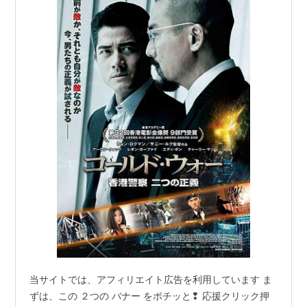
インファナル・アフェアIII 終極無間
（2003） 出演
マッスルモンク
（2003） 出演
ジャッキー・チェン -ドラゴンへの道-
（2002）＜
TVM＞ 出演
アンディ・ラウの 麻雀大将
（2002）＜未＞ 出演、
主題歌
インファナル・アフェア
（2002） 出演
ブルー・エンカウンター
（2002） 出演
アンディ・ラウ ダンス・オブ・ドリーム
（2001）＜
未＞ 出演
ダイエット・ラブ
（2001）＜未＞ 出演
フルタイム・キラー
（2001） 製作、出演
ブルース・ロウ 猛龍特技 香港スタント伝説
（2000）＜未＞ 出演
Needing You
（2000） 出演
当サイトでは、アフィリエイト広告を利用しています ま
ファイターズ・ブルース
（2000） 製作、出演
ずは、この ２つの バナー をポチッと❢ 応援クリック押