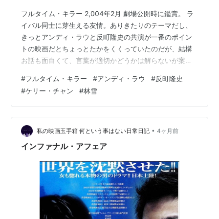
フルタイム・キラー 2,004年2月 劇場公開時に鑑賞。 ラ
イバル同士に芽生える友情。ありきたりのテーマだし、
きっとアンディ・ラウと反町隆史の共演が一番のポイン
トの映画だとちょっとたかをくくっていたのだが、結構
お話も面白くて、言葉が適切かどうかは解らないが案外
拾い物の作品なのではと思う。（ただストーリー展開が
#
フルタイム・キラー
#
アンディ・ラウ
#
反町隆史
上手かったかどうかというとやや疑問が残る点もあり。
#
ケリー・チャン
#
林雪
特に後半サイモン・ヤムが急に狂言回しになる展開はや
はりちょっと安易だったとしか言いようがない）アジア
一の殺し屋（反町隆史）の座を狙う二番手の殺し屋（ア
ンディ・ラウ）という一見逆のキャスティングではと思
•
私の映画玉手箱 何という事はない日常日記
4ヶ月前
う配役も、アンディの余裕の演技であっさり…
インファナル・アフェア