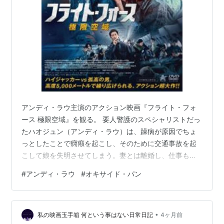
アンディ・ラウ主演のアクション映画『フライト・フォ
ース 極限空域』を観る。 要人警護のスペシャリストだっ
たハオジュン（アンディ・ラウ）は、躁病が原因でちょ
っとしたことで癇癪を起こし、そのために交通事故を起
こして娘を失明させてしまう。妻とは離婚し、仕事も失
ってしまう。それから8年後。航空会社の保安警備員とし
#
アンディ・ラウ
#
オキサイド・パン
て働く彼は、偶然にも別れた元妻と娘の乗る航空機に乗
り合わせる。だが、その航空機がハイジャック犯のグル
ープに乗っ取られてしまう。ハオジュンは、家族を守る
•
ため、単身でハイジャック犯たちに闘いを挑んでいくの
私の映画玉手箱 何という事はない日常日記
4ヶ月前