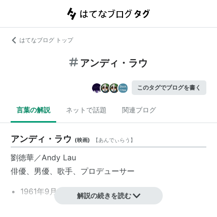
はてなブログ トップ
アンディ・ラウ
このタグでブログを書く
言葉の解説
ネットで話題
関連ブログ
アンディ・ラウ
(
映画
)
【
あんでぃらう
】
劉徳華／Andy Lau
俳優、男優、歌手、プロデューサー
1961年9月27日、香港生まれ
解説の続きを読む
身長：175 cm