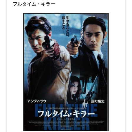
だった。 まさに手に汗握る航空アクション。閉鎖空間で
フルタイム・キラー
ただひとり闘い続ける展開は、こないだ観たイ…