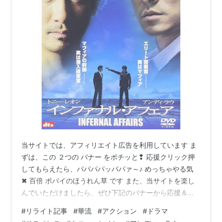
フル・スロットル／烈火戦車
（1995） 出演
キリング・アンド・ロマンス／狂気の愛
（1994）＜
未＞ 出演
酔拳3
（1994）＜未＞ 出演
死闘伝説／TURBO！
（1994）＜TVM＞ 出演
カジノ・シンジケート／組織犯罪覇権抗争
（1994）
＜未＞ 出演
アンディ・ラウ／天與地
（てんとち）（1994） 出
演、製作総指揮
酔拳2
（1994） 出演
死闘伝説／ベスト・オブ・アクション
（1993）＜
当サイトでは、アフィリエイト広告を利用しています ま
ずは、この ２つの バナー をポチッと❢ 応援クリック押
TVM＞ 出演
してもらえたら、パパパパッパパァ～♪ めっちゃやる気
戦神 ムーン・ウォーリアーズ
（1993）＜未＞ 出演
✖ 百倍 ポパイのほうれん草 です また、当サイトを楽し
アンディ・ラウの スター伝説
（1993） 出演
んでいただけましたら、ぜひ下記のバナーから応援＆フ
アンディ・ラウの カジノタイクーン
（1992）＜未＞
ォローのポチッと❢ をよろしくお願いします _ _)) ﾍﾟｺﾘ
#
リライト記事
#
華流
#
アクション
#
ドラマ
出演
は じ め に ご 挨 拶 本 編 インファナル・アフェア - 原