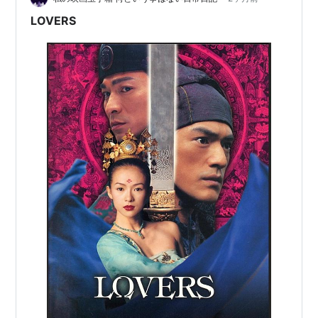
女スパイ・川島芳子
（1989） 出演
LOVERS
ゴッド・ギャンブラー
（1989） 出演
香港極道／野獣刑事（デカ）
（1988）＜未＞ 出演
仁義なき戦い 復讐・血の掟
（1988）＜未＞ 出演
いますぐ抱きしめたい
（1988） 出演
愛と復讐の挽歌・野望編
（1987）＜未＞ 出演
チャイナ・フィナーレ／清朝・最後の宦官
（1987）
＜未＞ 出演
愛と復讐の挽歌
（1987） 出演
マジッククリスタル
（1986）＜未＞ 出演
楊家将
（1985）＜TV＞ 出演
七福星
（1985） 出演
鹿鼎記
（1984）＜TV＞ 出演
上海13
（1984）＜未＞ 出演
クロスロード
（1983）＜TVM＞ 出演
カンフーレジェンド 蘇乞児 外伝
（1982）＜TV＞ 出