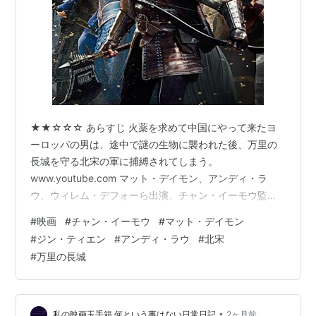
ラスト・ブラッド／修羅を追え
（1991） 出演
暗黒英雄伝
（1991） 出演
神鳥伝説
（1991） 出演
炎の大捜査線
（1991） 出演
アンディ・ラウ／武闘派列伝
（1990）＜未＞ 出演
獄中龍
（1990）＜未＞ 出演
★★☆☆☆ あらすじ 火薬を求めて中国にやって来たヨ
ゴッド・ギャンブラー II
（1990）＜未＞ 出演
ーロッパの男は、途中で謎の生物に襲われた後、万里の
サンダーボルト／如来神掌
（1990）＜未＞ 出演
長城を守る北宋の軍に捕縛されてしまう。
富貴兵團
（1990）＜未＞ 出演
www.youtube.com マット・デイモン、アンディ・ラ
ウ、ウィレム・デフォーら出演、チャン・イーモウ監
仁義なき抗争
（1990） 出演
督。103分。 感想 北宋軍が守備する万里の長城で、捕虜
天若有情
（てんにゃくうじょう）（1990） 出演
#
映画
#
チャン・イーモウ
#
マット・デイモン
となったヨーロッパの男が主人公だ。てっきり他国か馬
欲望の翼
（1990） 出演
#
ジン・ティエン
#
アンディ・ラウ
#
北宋
賊との戦いに巻き込まれていくのかと思っていたのだ
#
万里の長城
カジノ・レイダース
（1990） 出演
が、そうではなくて、「饕餮（とうてつ）」と呼ばれる
トップ・ポリス
（1989）＜未＞ 出演
怪物と戦うファンタジー要素のあるものだった。
bookcites.hatenadiary.com この饕餮は中国神話に出て
餓狼烈伝
（1989）＜未＞ 出演
くる怪物のようだが、ゴ…
•
私の映画玉手箱 何という事はない日常日記
2ヶ月前