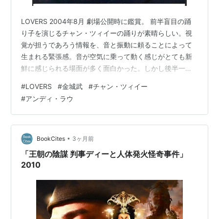
演
望郷
（1982） 出演
LOVERS 2004年8月 劇場公開時に鑑賞。 前半盲目の踊
り子を演じるチャン・ツィイーの踊りが素晴らしい。視
関連はてなダイアリークラブ
覚が担うであろう情報を、音と振動に頼ることによって
生まれる緊張感。音が空気に乗って動く感じがとても新
中華芸能
鮮に感じられる場面が多く面白かった。しかし後半一転
してコンゲームのような様相を呈してからは、物語の流
#
LOVERS
#
金城武
#
チャン・ツィイー
れに違和感を覚えてしまった。騙しあいの数々に気を取
#
アンディ・ラウ
られるあまり、一体何のためにという三人の目的を、見
ている者が忘れてしまうことが一番の問題だろう。しか
し監督のチャン・イーモウにとっては３人が何のために
ということは重要でないようだ。彼にとって重要なの
•
BookCites
3ヶ月前
は、三人の愛、その愛の時間がそれが３日な…
「王朝の陰謀 判事ディーと人体発火怪奇事件」
2010