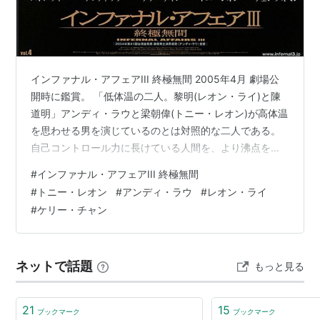
揮
未来警察 Future X-cops
（2010） 出演
王朝の陰謀 判事ディーと人体発火怪奇事件
（2010）
出演
インファナル・アフェアIII 終極無間 2005年4月 劇場公
ウォーロード／男たちの誓い
（2008） 出演
開時に鑑賞。 「低体温の二人。黎明(レオン・ライ)と陳
三国志
（2008） 出演
道明」アンディ・ラウと梁朝偉(トニー・レオン)が高体温
を思わせる男を演じているのとは対照的な二人である。
プロテージ／偽りの絆
（2007）＜未＞ 出演
自己コントロール力に長けている人間を、より沸点を低
LOVE STORY ラブ・ストーリー
（2006）＜未＞ 製
く描くことで前者二人との対比をより強調させたかった
作指揮
#
インファナル・アフェアIII 終極無間
に違いない。二人とも映画のなかではかなり印象的であ
MY MOTHER IS A BELLY DANCER マイ・マザー・
#
トニー・レオン
#
アンディ・ラウ
#
レオン・ライ
る。ただ陳道明演じる沈澄に比べ、黎明(レオン・ライ)が
イズ・ア・ベリー・ダンサー
（2006）＜未＞ 製作指
#
ケリー・チャン
演じる楊は役柄そのものの広がりが少ないので見せ場は
揮
少ないが、佇まいはとても印象的である。公開前はまる
RAIN DOGS レイン・ドッグス
（2006）＜未＞ 製作
でモデルのように立っているだけと評されていた黎明(レ
ネットで話題
指揮
もっと見る
オン・ライ)であったが、…
クレイジー・ストーン 〜翡翠狂騒曲〜
（2006） 製
作指揮
21
15
ブックマーク
ブックマーク