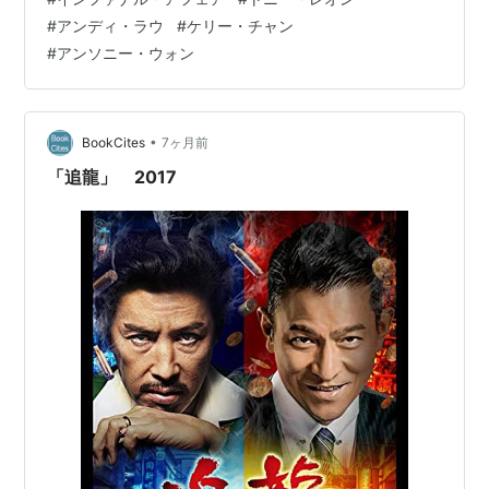
ィがよく表現していると思う。アンディの青年時代をエ
#
アンディ・ラウ
#
ケリー・チャン
ジソン・チャンが演じているが、黒社会に身を置きなが
#
アンソニー・ウォン
らも自分の人生は自分で選ぶという強かさを感じさせ
る。これはいいキャスティングだ。 二つの音が二人の人
生を決定付ける。梁朝偉（トニー・レオン）演じる仁の
場合はそれは上から下に落ちてきたものが地面…
•
BookCites
7ヶ月前
「追龍」 2017