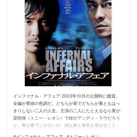
インファナル・アフェア 2003年10月の公開時に鑑賞。
全編が青緑の色調だ。どちらが表でどちらが裏ともはっ
きりしない二人の人生。主演の二人にたとえるなら青が
梁朝偉（トニー・レオン）で緑がアンディ・ラウだろう
か。青は青でしかないが、緑は青と黄色を混ぜることに
よって作られる色だ。そんな混沌とした曖昧さをアンデ
#
インファナル・アフェア
#
トニー・レオン