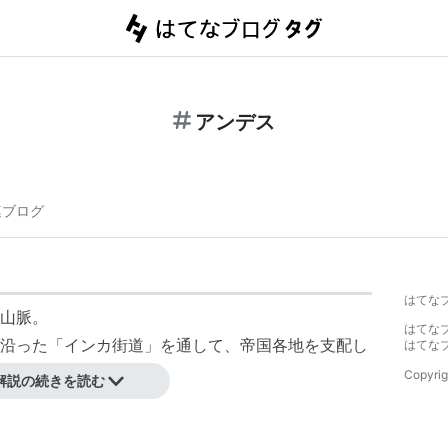
アンデス
連ブログ
はてな
山脈。
はてな
沿った「インカ街道」を通して、帝国各地を支配し
はてな
く住む。
Copyrig
解説の続きを読む