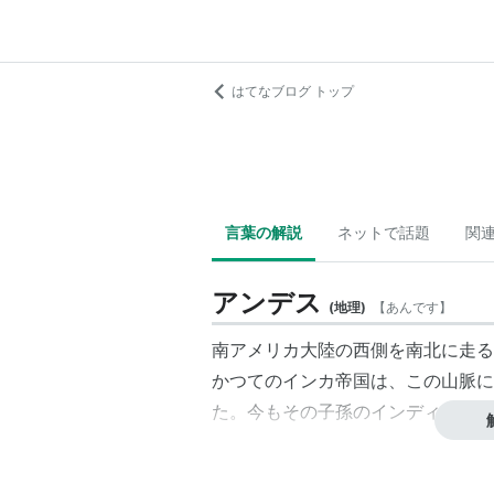
はてなブログ トップ
言葉の解説
ネットで話題
関
アンデス
(
地理
)
【
あんです
】
南アメリカ大陸の西側を南北に走る
かつてのインカ帝国は、この山脈に
た。今もその子孫のインディオが多