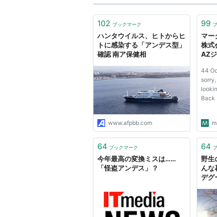
102
99
ブックマーク
ハンタウイルス、ヒトからヒ
マーク
トに感染する「アンデス型」
株式
確認 南ア保健相
AZ
44 Oo
sorry,
lookin
Back
www.afpbb.com
m
64
64
ブックマーク
今年最高の変換ミスは……
野生
「怪盗アンデス」？
んな
デグ
ル【