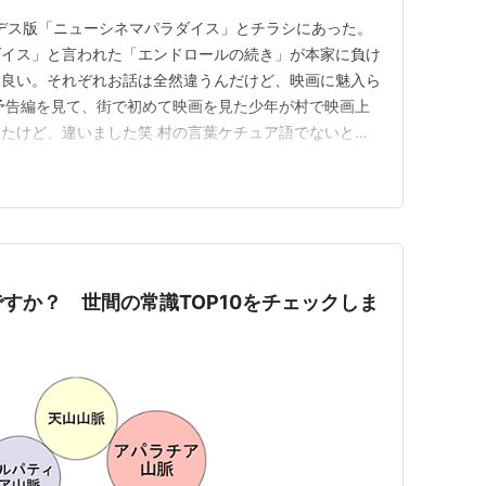
、アンデス版「ニューシネマパラダイス」とチラシにあった。
ダイス」と言われた「エンドロールの続き」が本家に負け
た良い。それぞれお話は全然違うんだけど、映画に魅入ら
予告編を見て、街で初めて映画を見た少年が村で映画上
たけど、違いました笑 村の言葉ケチュア語でないとわ
めに、少年（学校に通ってるのでスペイン語がわかる）が
れを村のみんなに語るという映画語りの、まさに「ぼくが
った。（ここまで…
すか？ 世間の常識TOP10をチェックしま