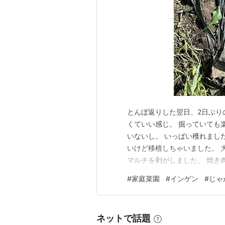
とんぼ返りした翌日、2日ぶり
くていい感じ。 掘っていても
いないし。 いっぱい穫れまし
いけど移植しちゃいました。 
マルチを剥がしました。 焼き
ゃくちゃ暑くて 汗がダラダラ
#
家庭菜園
#
インゲン
#
じゃ
かくてちょっと微妙。 レタス
ベツはご近所さんにお裾分け。
ネットで話題