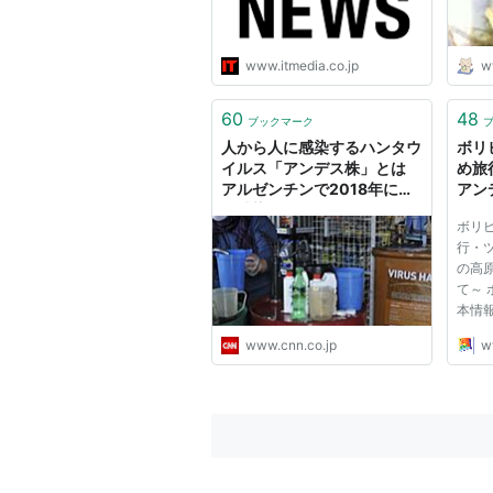
www.itmedia.co.jp
w
60
48
ブックマーク
人から人に感染するハンタウ
ボリ
イルス「アンデス株」とは
め旅
アルゼンチンで2018年に集
アン
団感染
の絶
ボリ
ア旅
行・
の高
て～
本情
すす
www.cnn.co.jp
w
ニ塩湖
250
ほぼ同
界最
の急激.