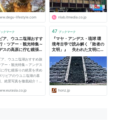
ww.degu-lifestyle.com
nlab.itmedia.co.jp
47
ブックマーク
ブックマーク
ビア、ウユニ塩湖おすす
『マヤ・アンデス・琉球 環
行・ツアー・観光特集～
境考古学で読み解く「敗者の
デスの高原に佇む鏡張り
文明」』 失われた文明にみ
景を求めて～｜ユーラシ
る人類の未来 - HONZ
ビア、ウユニ塩湖おすすめ旅
行社
ツアー・観光特集～アンデス
原に佇む鏡張りの絶景を求め
 ボリビアのウユニ塩湖の基
報、絶景写真を徹底紹介！お
めツアーもあります！ ウユ
ww.eurasia.co.jp
honz.jp
は南北約100km、東西約
km、面積が日本の新潟県と
等の約12,000k㎡を誇る世
大の塩湖です。アンデス山脈
..