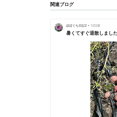
関連ブログ
•
ぽぽぐち日記2
12日前
暑くてすぐ退散しまし