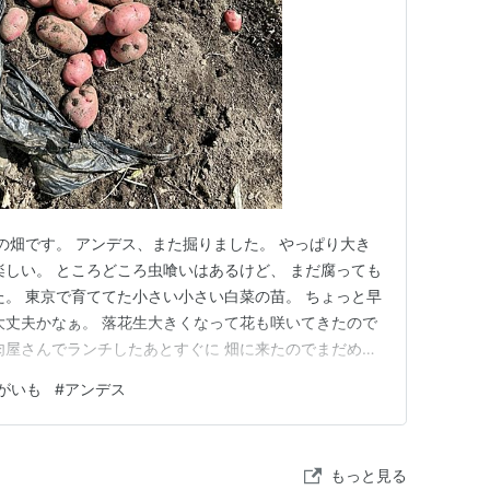
の畑です。 アンデス、また掘りました。 やっぱり大き
楽しい。 ところどころ虫喰いはあるけど、 まだ腐っても
た。 東京で育ててた小さい小さい白菜の苗。 ちょっと早
大丈夫かなぁ。 落花生大きくなって花も咲いてきたので
肉屋さんでランチしたあとすぐに 畑に来たのでまだめち
、長くは作業できませんでした。 収穫です。 白菜は柔ら
がいも
#
アンデス
はとう立ちしてきてちょっと葉が硬くなりかけ。 紫キャ
 他…
もっと見る