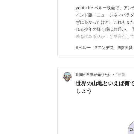
youtu.be ペルー映画で
インド版「ニューシネマパラ
ずに良かったけど、これもま
れる少年の輝く瞳は共通か。 
映を試みる話か！と早合点して
からないという大人たちのた
#
ペルー
#
アンデス
#
映画愛
街で一人で映画を見てきてそ
村の映画館」になるという話だ
•
世間の常識が知りたい
1年前
世界の山地といえば何で
しょう