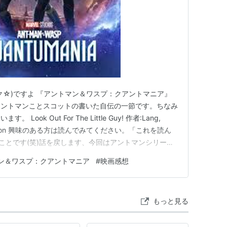
ク☆)ですよ 『アントマン＆ワスプ：クアントマニア』
アントマンことスコットの書いた自伝の一節です。ちなみ
ok Out For The Little Guy! 作者:Lang,
ue Amazon 興味のある方は読んでみてください。「これを読ん
のことです(笑)話を戻します、今回はアントマンシリーズ
クアントマニア』について紹介させていただきます。よ
ン＆ワスプ：クアントマニア
#
映画感想
映像！ あらすじ 主要人物 アント…
もっと見る