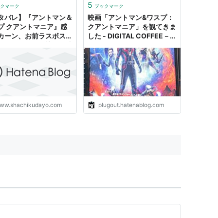
5
クマーク
ブックマーク
タバレ】『アントマン＆
映画「アントマン&ワスプ：
プ クアントマニア』感
クアントマニア」を観てきま
カーン、お前ラスボスな
した - DIGITAL COFFEE－
目が綺麗だね - 社会の独
デジタルコーヒー
ら
ww.shachikudayo.com
plugout.hatenablog.com