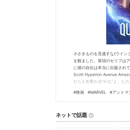
小さきものを見逃すな(ウイン
を観ました。冒頭のセリフは
に彼の自伝は本当に出版されています。 Lo
Scott Hyperion Aven
だら人生変わる”かも”よ」と
3作目『アントマン＆ワスプ：
#
映画
#
MARVEL
#
アントマ
ろしくお願いいたします。 予告
ネットで話題