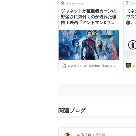
9
7
ブックマーク
ブッ
ジャネットが征服者カーンの
【ネ
野蛮さに気付くのが遅れた理
ワス
由！映画『アントマン&ワス
想。
プ:クアントマニア』 -
割に
AKIRAの映画・ドラマブロ
房か
グ
www.akira-movies-drama.com
w
関連ブログ
•
ゆるブロ
2年前