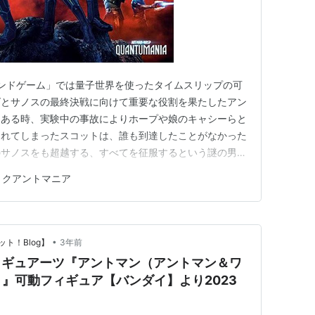
エンドゲーム」では量子世界を使ったタイムスリップの可
ズとサノスの最終決戦に向けて重要な役割を果たしたアン
。ある時、実験中の事故によりホープや娘のキャシーらと
まれてしまったスコットは、誰も到達したことがなかった
のサノスをも超越する、すべてを征服するという謎の男カ
用 eiga.com 以下ネタバレを含む可能性があるので
：クアントマニア
•
ト！Blog】
3年前
フィギュアーツ『アントマン（アントマン＆ワ
』可動フィギュア【バンダイ】より2023