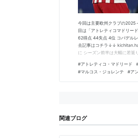
今回は主要欧州クラブの2025
目は「アトレティコマドリード」です。
62得点 44失点 4位 コパデ
去記事はコチラ↓↓ kichitan
に シーズン前半は大幅に若返
ン、コケの起用、そしてバリ
#
アトレティコ・マドリード
たアトレティコは、伝統的な
#
マルコス・ジョレンテ
#
ア
関連ブログ