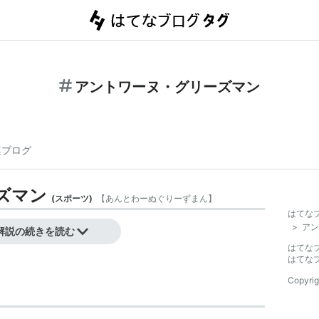
アントワーヌ・グリーズマン
連ブログ
ズマン
(
スポーツ
)
【
あんとわーぬぐりーずまん
】
はてな
>
アン
解説の続きを読む
はてな
はてな
Copyrig