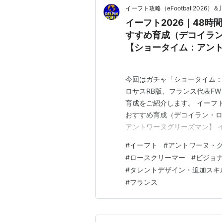
イーフト攻略（eFootball20
イーフト2026｜48
すすめ育成（デコイラ
【ショータイム：アン
今回はガチャ「ショータイム
ロサスRB版、フランス代表F
育成をご紹介します。 イーフト
おすすめ育成（デコイラン・
アントワーヌグリーズマン】 イ
マン」おすすめ育成（デコイ
#
イーフト
#
アントワーヌ・
イム：アントワーヌグリーズマ
#
ロースクリーマー
#
ビジョ
（平均・トップ６） ４．ステ
#
タレントデザイン・追加スキ
#
フランス