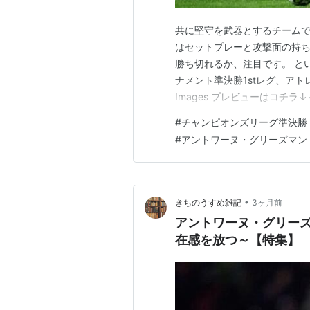
共に堅守を武器とするチーム
はセットプレーと攻撃面の持
勝ち切れるか、注目です。 と
ナメント準決勝1stレグ、アトレ
Images プレビューはコチラ↓↓ k
www.youtube.com 両
#
チャンピオンズリーグ準決勝
ーセナルは守備4-4-1-1の4
#
アントワーヌ・グリーズマン
•
きちのうすめ雑記
3ヶ月前
アントワーヌ・グリーズ
在感を放つ～【特集】