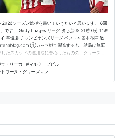
～2026シーズン総括を書いていきたいと思います。 8回
 Getty Images リーグ 勝ち点69 21勝 6分 11敗
ルレイ 準優勝 チャンピオンズリーグ ベスト4 基本布陣 過
.hatenablog.com ①カップ戦で躍進するも、結局は無冠
りしたスカッドの運用法に苦心したものの、グリーズマ
オスの成長とブビルの台頭により土台が固まった感があっ
#
ラ・リーガ
#
マルク・プビル
堅守速攻で特にカップ戦で躍進を果…
ントワーヌ・グリーズマン