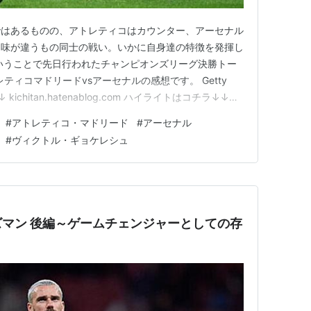
ではあるものの、アトレティコはカウンター、アーセナル
ち味が違うもの同士の戦い。いかに自身達の特徴を発揮し
いうことで先日行われたチャンピオンズリーグ決勝トー
ティコマドリードvsアーセナルの感想です。 Getty
ichitan.hatenablog.com ハイライトはコチラ↓↓
チームのスタメン＆結果 前半 アトレティコは4-4-2、対するア
#
アトレティコ・マドリード
#
アーセナル
-3-3を採用していました。 試合はア…
#
ヴィクトル・ギョケレシュ
マン 後編～ゲームチェンジャーとしての存