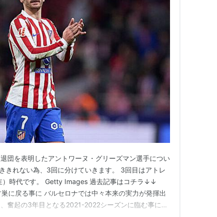
ド退団を表明したアントワーヌ・グリーズマン選手につい
書ききれない為、3回に分けていきます。 3回目はアトレ
時代です。 Getty Images 過去記事はコチラ↓↓
g.com ①古巣に戻る事に バルセロナでは中々本来の実力が発揮出
奮起の3年目となる2021-2022シーズンに臨む事にな
ラブの財政状況の悪化により年俸が高かったクラブのシン