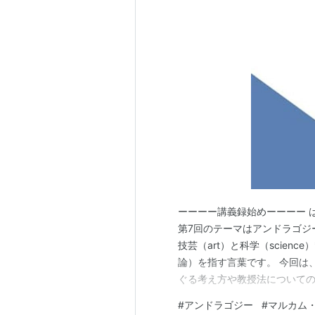
ーーーー講義録始めーーーー 
第7回のテーマはアンドラゴジ
技芸（art）と科学（scien
論）を指す言葉です。 今回は
ぐる考え方や教授法についての
においでいただきました、大阪
#
アンドラゴジー
#
マルカム
先生は、成人教育や生涯学習