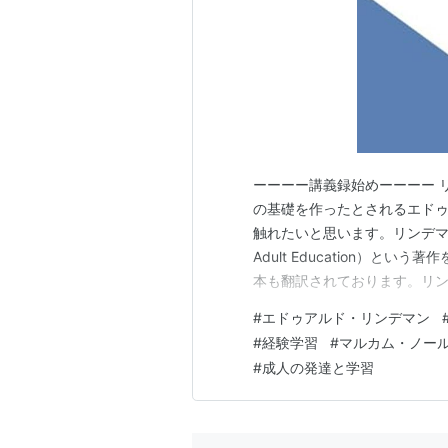
ーーーー講義録始めーーーー 
の基礎を作ったとされるエドゥアル
触れたいと思います。リンデマンは1
Adult Education）
本も翻訳されております。リ
を紹介していただけますでしょ
#
エドゥアルド・リンデマン
い。リンデマンは、お話しく
#
経験学習
#
マルカム・ノー
示した人物だ…
#
成人の発達と学習