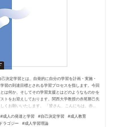
自己決定学習とは、自発的に自分の学習を計画・実施・
人学習の到達目標とされる学習プロセスを指します。今回
習とは何か、そしてその学習支援とはどのようなものかを
ゲストをお迎えしております。関西大学教授の赤尾勝己先
しくお願いいたします。 「皆さん、こんにちは。赤尾
ます。」 赤尾先生は、成人学習の実践を分析する研究
#
成人の発達と学習
#
自己決定学習
#
成人教育
人学習理論に関する解説書を多く執筆され、生涯学習に関
ドラゴジー
#
成人学習理論
ました。本日は、成人の学習…