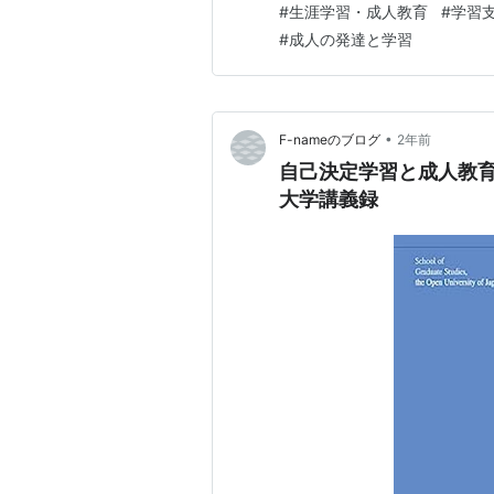
#
生涯学習・成人教育
#
学習
組まれてきました。 また、ア
#
成人の発達と学習
•
F-nameのブログ
2年前
自己決定学習と成人教育
大学講義録