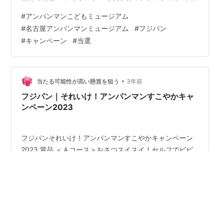
やかキャンペーン」って キャンペーン詳細 応募期間 商
#
アンパンマンこどもミュージアム
品 応募方法 当選しました 最後に フジパン「それいけ！
#
名古屋アンパンマンミュージアム
#
フジパン
アンパンマン すこやかキャンペーン」って 今回当選した
#
キャンペーン
#
当選
それいけ！アンパンマンのすこやかキャンペーンは、フ
ジパンが展開するアンパンマンのパンを対象にしたキャ
ンペーン。シリーズ全商品対象で、バーコードによる応
募でした。 引…
•
当たる可能性が高い懸賞を狙う
3年前
フジパン｜それいけ！アンパンマンすこやかキャ
ンペーン2023