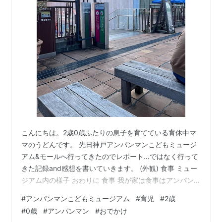
こんにちは。2歳0歳ふたりの息子を育てている育休中マ
マのうどんです。 先日神戸アンパンマンこどもミュージ
アム&モールへ行ってきたのでレポート…ではなく行って
きた記録and感想を書いていきます。 (外観) 食事 ミュー
ジアム内の様子 おわりに 食事 我が家は食事はアンパン
マンミュージアム外のサイゼリアで食べてから入館しま
#
アンパンマンこどもミュージアム
#
育児
#
2歳
した。11:30ごろに入店したので待たずにすぐ入れました
#
0歳
#
アンパンマン
#
おでかけ
☺️ 12時過ぎだと満員で外で待っている人がいたので、早