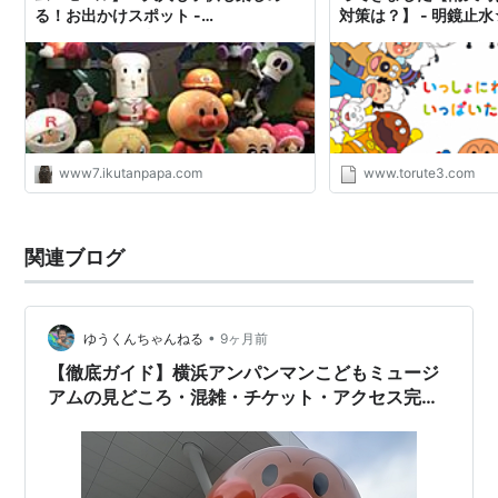
る！お出かけスポット -
対策は？】 - 明鏡止
MARU×MARU情報局
www7.ikutanpapa.com
www.torute3.com
関連ブログ
•
ゆうくんちゃんねる
9ヶ月前
【徹底ガイド】横浜アンパンマンこどもミュージ
アムの見どころ・混雑・チケット・アクセス完全
ガイド