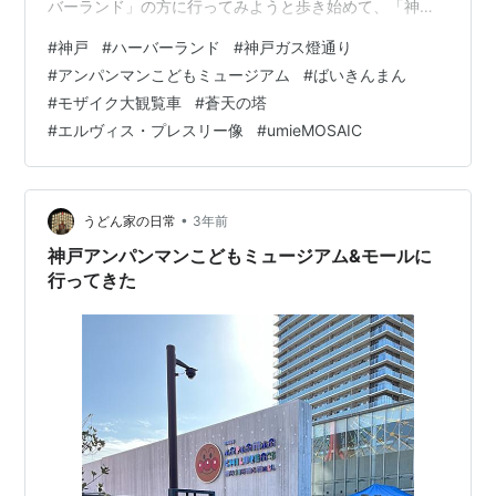
バーランド」の方に行ってみようと歩き始めて、「神戸
ガス燈通り（アンパンマンストリート）」を通る事にな
#
神戸
#
ハーバーランド
#
神戸ガス燈通り
り、途中珍しいものにたくさん出会った。 神戸駅南の花
#
アンパンマンこどもミュージアム
#
ばいきんまん
壇 蒼天の塔 高さ８mのキリンのオブジェで、第７回神戸
#
モザイク大観覧車
#
蒼天の塔
具象彫刻大賞展にて「神戸市長賞」を受賞した作品。１
#
エルヴィス・プレスリー像
#
umieMOSAIC
９９６年に芝生広場から現在の位置に移設されたとの
事。 「このオブジェの前で待ち合わせをすると恋が叶
う…」というウワサがあるそう… エルヴィス…
•
うどん家の日常
3年前
神戸アンパンマンこどもミュージアム&モールに
行ってきた