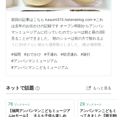
前回の記事はこちら kasumi315.hatenablog.com ※これ
は去年のお出かけの記録です オープン時刻からアンパン
マンミュージアムに行っていたのでショーは朝と昼の2回
見ることができました。 朝のショーは前の方で観れるよ
うに30分ぐらい前から場所取りしました。(私が場所取り
夫が子どもをみる) ショーはストーリーを楽しむというよ
#
福岡
#
おでかけ
#
子連れ
#
幼児連れ
#
旅行
り、子どもがアンパンマンと一緒に楽しむ感じでした♪ 私
#
アンパンマンミュージアム
が席取りしている間は、お砂遊びできる場所や大きなア
#
アンパンマンこどもミュージアム
ンパンマンボールがある場所で遊んでいたようです。 そ
の後昼食を取ったのですが、ショー終わりということも
ありどこも混雑していました。 昼食後は写真館に行きま
ネットで話題
もっと見る
し…
76
29
ブックマーク
ブックマーク
【福岡アンパンマンこどもミュージア
アンパンマンこどもミ
ムinモール】 大人も子供も楽しめ
ってきました【雨天時