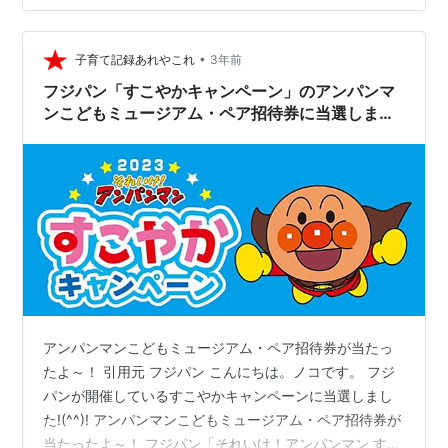
めに入っておいてよかったな…と思いました。 アンパン
マンこどもミュージアム内の一階の無料エリアでもレス
トランが複数店舗あるのですが、混雑しているとしんど
•
子育て記録あれやこれ
3年前
いかも…というこ…
フジパン「すこやかキャンペーン」のアンパンマ
ンこどもミュージアム・ペア招待券に当選しまし
た
アンパンマンこどもミュージアム・ペア招待券が当たっ
たよ～！ 引用元 フジパン こんにちは。ノコです。 フジ
パンが開催しているすこやかキャンペーンに当選しまし
た!(^^)! アンパンマンこどもミュージアム・ペア招待券が
当たったよ～！ フジパン「それいけ！アンパンマン すこ