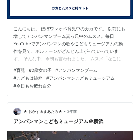
こんにちは。 ほぼワンオペ育児中のカカです。 以前にも
増してアンパンマンブーム真っ只中のムスメ。毎日
YouTubeでアンパンマンの歌やこどもミュージアムの動
作を見て、ボルテージがどんどん上がっていっていま
す。 そんな中、今朝も言われました。 ムスメ「なごにい
ったらアンパンマンに会える？」 カカ「アンパンマン？
#
育児
#
2歳女の子
#
アンパンマンブーム
うん。なごに行ったら会えるね。」 ムスメ「今日ようち
#
こどもは純粋
#
アンパンマンこどもミュージアム
えんおやすみして、行こうか。」 いやいやいや。無理や
#
今日もお疲れ自分
て。笑 今日仕事やし。明日も仕事やし。ここ山梨やし。
ちなみに「なご」とは、名古屋のアンパンマンこどもミ
ュージアムのこと。 一度横浜のミュージアムに連れてい
ったのを覚えているらしい。 最…
•
★ おかず＆まあたろ★
2年前
アンパンマンこどもミュージアム＠横浜