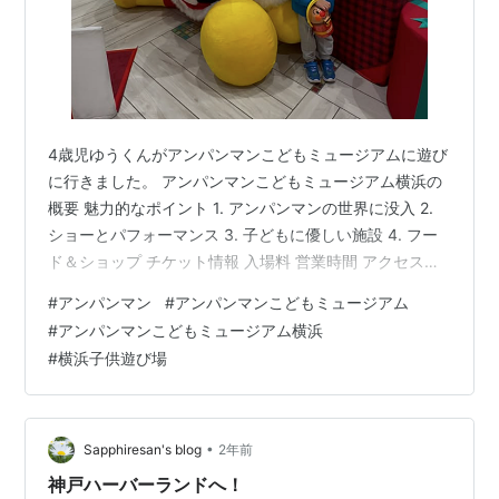
4歳児ゆうくんがアンパンマンこどもミュージアムに遊び
に行きました。 アンパンマンこどもミュージアム横浜の
概要 魅力的なポイント 1. アンパンマンの世界に没入 2.
ショーとパフォーマンス 3. 子どもに優しい施設 4. フー
ド＆ショップ チケット情報 入場料 営業時間 アクセス情
報 最寄り駅 おすすめの楽しみ方 最後に アンパンマンこ
#
アンパンマン
#
アンパンマンこどもミュージアム
どもミュージアム横浜の概要 アンパンマンこどもミュー
#
アンパンマンこどもミュージアム横浜
ジアム横浜は、子どもたちに大人気のキャラクター「ア
#
横浜子供遊び場
ンパンマン」をテーマにした体験型施設です。横浜市に
位置し、家族連れで楽しめるスポットとして知られてい
ます。このミュージアムは、アンパンマンの世界観を存
分に楽しめ…
•
Sapphiresan's blog
2年前
神戸ハーバーランドへ！