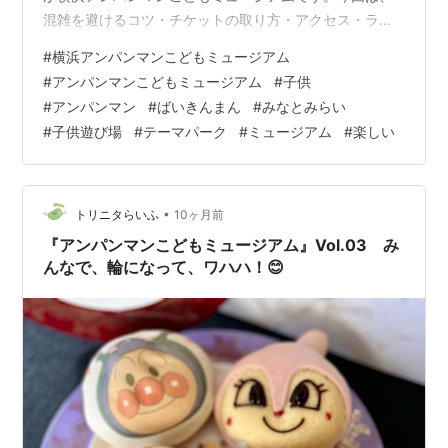
混雑を避けるコツ・チケットの取り方・アクセス・ラン
チ・おすすめルートなどを詳しく解説します。家族や小
#
横浜アンパンマンこどもミュージアム
さな子どもとのおでかけ計画にぜひご活用ください。 横
#
アンパンマンこどもミュージアム
#
子供
浜アンパンマンこどもミュージアム 横浜アンパンマンこ
#
アンパンマン
#
ばいきんまん
#
みなとみらい
どもミュージアム完全攻略ガイド！混雑回避やチケッ
#
子供遊び場
#
テーマパーク
#
ミュージアム
#
楽しい
ト、ランチ情報 📍 横浜アンパンマンミュージアムの基本
情報 🏠 フロアガイドと見どころ 1階：ショップ＆フード
（無料エリア） 2〜3階：ミュージア…
•
トリニタらいふ
10ヶ月前
『アンパンマンこどもミュージアム』Vol.03 み
んなで、輪になって、ワハハ！😊