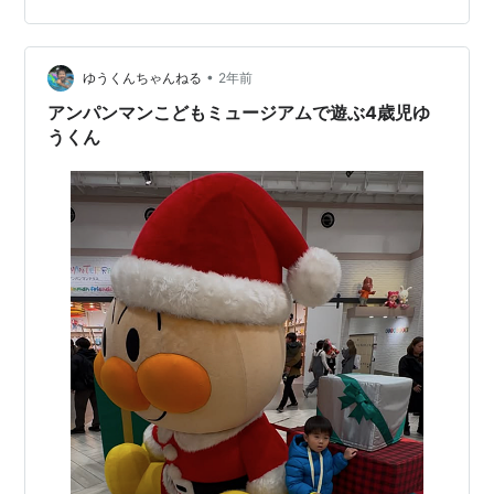
作ったりして、満足できたようです。 行ったのはクリス
マスの日。 赤レンガ倉庫まで散歩したけど、クリスマス
•
マーケットも開催されていて、いや～人が多い。 ま～お
ゆうくんちゃんねる
2年前
しゃれな街だもんね。 子どもと犬がいるので、ゆっく
アンパンマンこどもミュージアムで遊ぶ4歳児ゆ
り…
うくん