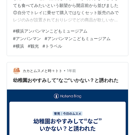
ても食べてみたいという願望から開店前から並びました
😊自分でトレイに乗せて購入ではなくセット販売のみで
レジのみが設置されておりレジでどの商品が欲しいか注
文をする形式になっています😊レジまでの道のりはマス
#
横浜アンパンマンこどもミュージアム
コットなどのグッズやジャムなどの販売がされていまし
#
アンパンマン
#
アンパンマンこどもミュージアム
た👍✨ (C)やなせたかし／フレーベル館・TMS・NTV
#
横浜
#
観光
#
トラベル
（to be continued） トリニタらいふ：X（旧Twitter）ト
リニタらいふ：Instagram じゃらんnet アソビュー！
Yahoo!トラベル オズモール_OZmall Qo…
•
カカとムスメと時々トト
1年前
幼稚園おやすみして“なご”いかない？と誘われた