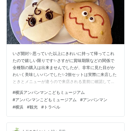
いざ開封✨思っていた以上にきれいに持って帰ってこれ
たので嬉しい限りです✨さすがに賞味期限などの関係で
全種類の購入は出来ませんでしたが、非常に見た目がか
わいく美味しいパンでした✨2個セットは実際に来店した
ときとメニューが違うので来店される直前に確認してみ
てください🥹とても柔らかくて美味しかったです❣ただ
#
横浜アンパンマンこどもミュージアム
単品販売がないのでご注意を🥹写真は『Bセット』『Cセ
#
アンパンマンこどもミュージアム
#
アンパンマン
ット』です👍✨ (C)やなせたかし／フレーベル館・TMS・
#
横浜
#
観光
#
トラベル
NTV （complete） トリニタらいふ：X（旧Twitter）ト
リニタらいふ：Instagram じゃらんnet アソビュー！
Yahoo!トラベル オズモール_OZmall Qoo…
•