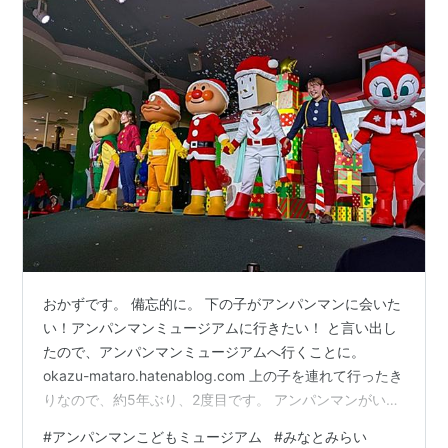
おかずです。 備忘的に。 下の子がアンパンマンに会いた
い！アンパンマンミュージアムに行きたい！ と言い出し
たので、アンパンマンミュージアムへ行くことに。
okazu-mataro.hatenablog.com 上の子を連れて行ったき
りなので、約5年ぶり、2度目です。 アンパンマンがいた
りばいきんまんがいたり。 （下の子はばいきんまんが好
#
アンパンマンこどもミュージアム
#
みなとみらい
き） クリスマス特別バージョンのショーを見たり。 お面