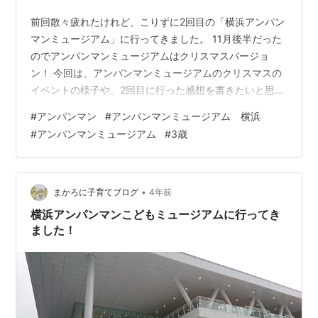
前回散々疲れたけれど、こりずに2回目の「横浜アンパン
マンミュージアム」に行ってきました。 11月後半だった
のでアンパンマンミュージアムはクリスマスバージョ
ン！ 今回は、アンパンマンミュージアムのクリスマスの
イベントの様子や、2回目に行った感想を書きたいと思い
ます。 そして今回は近くで一泊して念願の横浜観光もし
#
アンパンマン
#
アンパンマンミュージアム 横浜
ました。 ▶ 横浜観光＆横浜ベイホテル東急宿泊の感想 ▶
#
アンパンマンミュージアム
#
3歳
前回の横浜アンパンマンミュージアム正直レポ 2回目
「横浜アンパンマンこどもミュージアム」の混み具合 2
回目「横浜アンパンマンこどもミュージアム」予定スケ
ジュール クリスマスの「横浜アンパンマンこどもミュー
•
まかろに子育てブログ
4年前
ジアム」3階を満喫！ 朝イチ…
横浜アンパンマンこどもミュージアムに行ってき
ました！