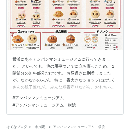
横浜にあるアンパンマンミュージアムに行ってきまし
た。 といっても、他の用事ついでに立ち寄ったため、１
階部分の無料部分だけです。 お昼過ぎに到着しました
が、なかなかの人が。 特に一番大きなショップにはたく
さんの親子連れが。 みんな順番守りながら、おもちゃで
せっせと遊んでおります。 大人たちの会話では『サンタ
#
アンパンマンミュージアム
さんには何を頼むの？』や『お誕生日はこれね』など
#
アンパンマンミュージアム 横浜
（笑） プレゼント探しに必死ですよね〜 実際遊んで試せ
るのは大事です。 ちょっと気になったのが、ジャムおじ
さんのパン工場。 こちら、休日に行ったためパンの単品
はてなブログ
>
未指定
>
アンパンマンミュージアム 横浜
販売がなく、セット売りのみとなっていました。 そし