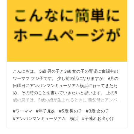
こんにちは。 5歳 男の子と3歳 女の子の育児に奮闘中の
ワーママ フジ子です。 少し前の話になりますが、9月の
日曜日にアンパンマンミュージアム横浜に行ってきたた
め、その時のことを書いていきたいと思います。 上の5
歳の息子は、3歳の娘が生まれるときに 義父母とアンパ
ンマンミュージアム横浜に行ったことがあります。 た
#
ワーママ
#
年子兄妹
#
5歳 男の子
#
3歳 女の子
だ、その時は1階のフードコート＆ショップエリアのみだ
#
アンパンマンミュージアム 横浜
#
子連れお出かけ
ったため、 2階は今回全員初めて行きました！ 簡単にア
ンパンマンミュージアム横浜の施設情報を書いておきま