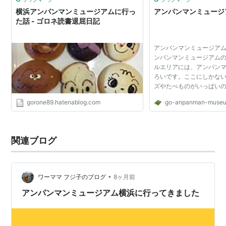
横浜アンパンマンミュージアムに行っ
アンパンマンミュージ
た話 - ゴロネ読書退屈日記
アンパンマンミュージアム
ンパンマンミュージアム
ルエリアには、アンパン
ろいです。ここにしかな
ズやたべものがいっぱい
ルです。 アンパンマンミ
gorone89.hatenablog.com
go-anpanman-museu
ンマンと一緒に遊んだ後
べて、楽しくお買...
関連ブログ
•
ワーママ フジ子のブログ
8ヶ月前
アンパンマンミュージアム横浜に行ってきました