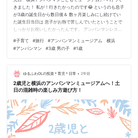
きました！ 私が！行きたかったのです😂 というのも息子
が3歳の誕生日から数日後＆ 数ヶ月楽しみにし続けてい
た誕生日当日は 息子がお熱で苦しんでいたということで
しっかりお祝いしたかったんです。 アンパンマンレスト
ランにある バースデープランがお食事+1400円と いうこ
#
子育て
#
旅行
#
アンパンマンミュージアム 横浜
とで それでお祝いをしたいなぁと 思い、行ってきました
#
アンパンマン
#
3歳 男の子
#
1歳
🙌 まずは中へ！ 3歳の息子だけではなく 1歳3ヶ月の娘も
指差しをしたり遊んだり 楽しそうだったのが印象的でし
た。 夏ということもあってか外には 水遊びコーナー
が！！！着替えコーナーも あってとても楽しそうでした
•
ゆるふわOLの投資＊育児＊日常
2年前
🫶 息子はそ…
2歳児と横浜のアンパンマンミュージアムへ！土
日の混雑時の楽しみ方遊び方！