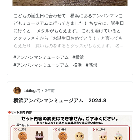
こどもの誕生日に合わせて、横浜にあるアンパンマンこ
どもミュージアムに行ってきました！ ちなみに、誕生日
に行くと、 メダルがもらえます。 これを着けていると、
スタッフさんから「お誕生日おめでとう！」と言っても
らえたり、買いものをするとグッズがもらえます。 名前
と誕生日を記入してもらえるので、一生の思い出にもな
#
アンパンマンミュージアム
#
横浜
りますね(≧∇≦)b みんなのまちや、ボールで遊べるとこ
#
アンパンマンミュージアム 横浜
#
感想
ろなど、幅広い月齢で遊べるようにねなっていました。
また、ショーが頻繁に開催されているので、我が家も２
回見ました。 その後フードコートでバースデーパンケー
キのセットと、ハンバーガーのセットを購入し、お昼ご
•
tabilogs*)
2年前
はん。 アンパンマンのパンケーキ…
横浜アンパンマンミュージアム 2024.8