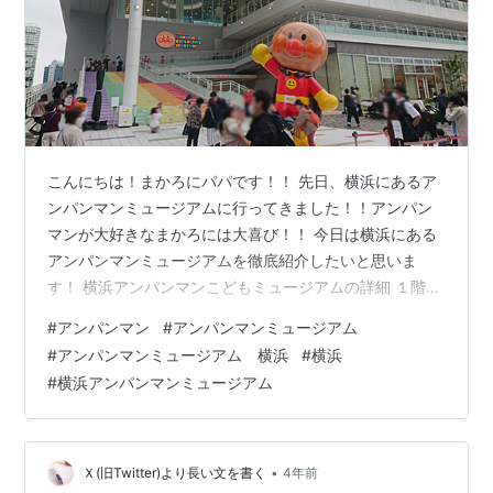
こんにちは！まかろにパパです！！ 先日、横浜にあるア
ンパンマンミュージアムに行ってきました！！アンパン
マンが大好きなまかろには大喜び！！ 今日は横浜にある
アンパンマンミュージアムを徹底紹介したいと思いま
す！ 横浜アンパンマンこどもミュージアムの詳細 １階
ショップ＆フード・レストラン ２階３階ミュージアム 3
#
アンパンマン
#
アンパンマンミュージアム
階では４５分に一度アンパンマンのステージがあるよ！
#
アンパンマンミュージアム 横浜
#
横浜
みんなで横浜アンパンマンこどもミュージアムを遊びつ
#
横浜アンパンマンミュージアム
くそう！ みんなで横浜アンパンマンこどもミュージアム
を遊びつくそう！ 横浜アンパンマンこどもミュージアム
は、「アンパンマン」をテーマとした参加型ミュージア
ムとショッピングモールの複合施設で…
•
Ｘ(旧Twitter)より長い文を書く
4年前