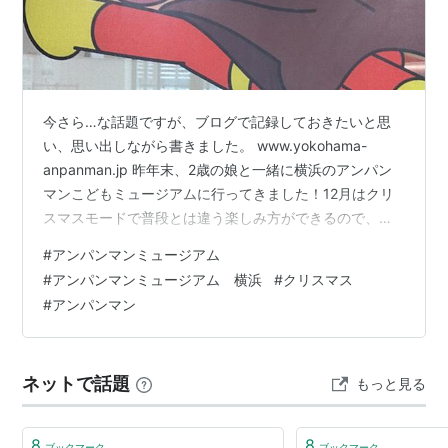
今さら…な話題ですが、ブログで記録しておきたいと思
い、思い出しながら書きました。 www.yokohama-
anpanman.jp 昨年末、2歳の娘と一緒に横浜のアンパン
マンこどもミュージアムに行ってきました！12月はクリ
スマスモードで普段とは違う楽しみ方ができるので、娘
へのクリスマスプレゼント代わりのお出かけでした。 私
#
アンパンマンミュージアム
も娘も初めてのアンパンマンミュージアムです。2歳くら
#
アンパンマンミュージアム 横浜
#
クリスマス
いの子はたいていアンパンマン好きですが、娘も多分に
#
アンパンマン
漏れずアンパンマンが大好きです。ミュージアムの中で
は大喜びで遊び回り、終始ニコニコでした。滞在時間5時
間以上（多分長い方だと思います。）！ アンパンマンミ
ネットで話題
もっと見る
ュージアムは有料のミ…
8
8
ブックマーク
ブックマーク