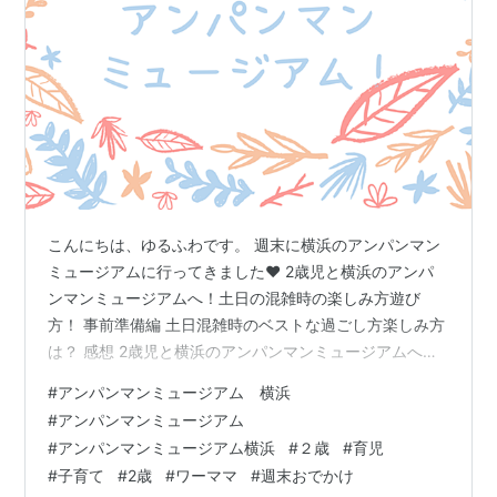
こんにちは、ゆるふわです。 週末に横浜のアンパンマン
ミュージアムに行ってきました♥ 2歳児と横浜のアンパ
ンマンミュージアムへ！土日の混雑時の楽しみ方遊び
方！ 事前準備編 土日混雑時のベストな過ごし方楽しみ方
は？ 感想 2歳児と横浜のアンパンマンミュージアムへ！
土日の混雑時の楽しみ方遊び方！ www.yokohama-
#
アンパンマンミュージアム 横浜
anpanman.jp 事前準備編 子どもとテーマパークなど施設
#
アンパンマンミュージアム
に遊びに行くときは事前準備が大事です。 アンパンマン
#
アンパンマンミュージアム横浜
#
２歳
#
育児
ミュージアムは日時指定チケットを事前購入せねばなり
#
子育て
#
2歳
#
ワーママ
#
週末おでかけ
ません。(当日券も販売していますが、購入できるか分か