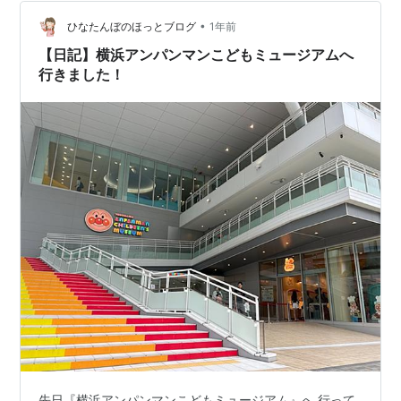
す。 ☆1階 フードコート＆ショップ 無料で入れます。
☆2階 アンパンマンショーの観覧ができたり、遊具で遊
•
ひなたんぼのほっとブログ
1年前
べたりします。 高めの…
【日記】横浜アンパンマンこどもミュージアムへ
行きました！
先日『横浜アンパンマンこどもミュージアム』へ 行って