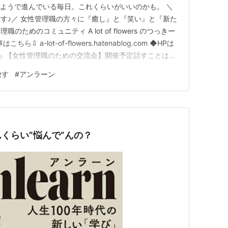
いようで進んでいる毎日。これくらいがいいのかも。 ＼
す♪／ 女性管理職の方々に『癒し』と『笑い』と『新た
ためのコミュニティ A lot of flowers のつっきー
 a-lot-of-flowers.hatenablog.com ◆HPは
ら 【女性管理職のための交流会】開催予定話すことは放
まで幅広く話しましょう。 ・１０月２７日（日） １
放す
#
アンラーン
滋賀県にあるラコリーナ近江八幡の見学ツアーに…
くらい”悩んで”んの？