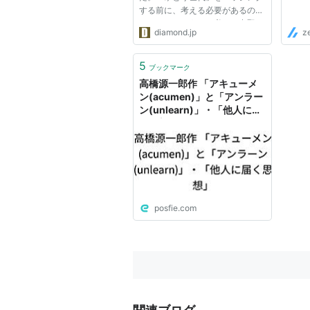
する前に、考える必要があるので
はないでしょうか。私たち中堅・
diamond.jp
z
ベテランが業務を通じて的確な学
びの機会を提供できているかどう
か。さらには、私たち個々人が、
5
ブックマーク
ではなく、私たちが属している...
高橋源一郎作 「アキューメ
ン(acumen)」と「アンラー
ン(unlearn)」・「他人に届
く思想」
posfie.com