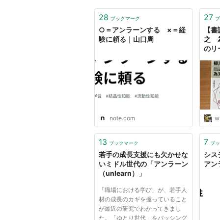
28
27
ブックマーク
ブ
○＝アンラーンする ×＝経
【書
験に頼る｜山口周
之 
のリ
note.com
w
13
7
ブックマーク
ブッ
若手の成長支援にも欠かせな
シス
いミドル世代の「アンラーン
アン
（unlearn）」
「職場における学び」が、若手人
材の成長のカギを握っていること
が最近の研究でわかってきまし
た。「ゆとり世代」をバッシング