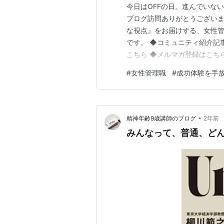
今日はOFFの日。進んでいな
ブログ訪問ありがとうございま
な視点』をお届けする、女性管理職の
です。 ◆コミュニティ紹介記事はこちら⇩
こちら ◆メルマガ登録はこち
すこと。仕事の話から趣味の話
#
女性管理職
#
成功体験を手
３：３０〜超人気施設である
•
精神年齢9歳講師のブログ
2年前
みんなって、普通、どん