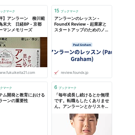
15
ックマーク
ブックマーク
評】アンラーン 柳川範
アンラーンのレッスン -
為末大 日経BP - 京都
FoundX Review - 起業家と
ーマンメモリーズ
スタートアップのためのノウ
ハウ情報
ww.fukuikeita21.com
review.foundx.jp
6
クマーク
ブックマーク
テム開発と教育における
「毎年成長し続けるとか無理
ラーンの重要性
です。転職もしたくありませ
ん。アンラーンとかリスキリ
ングとか大変だし同じことを
やり続けていたいです」そう
言いたいのに言えない“現代
的な理由”を言語化した