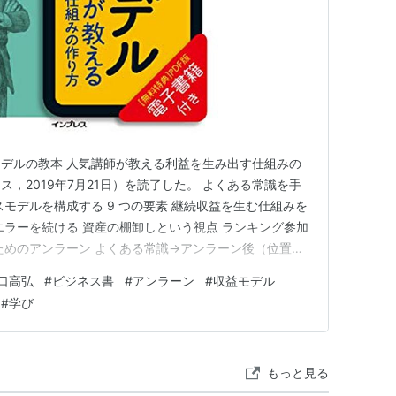
デルの教本 人気講師が教える利益を生み出す仕組みの
，2019年7月21日）を読了した。 よくある常識を手
モデルを構成する 9 つの要素 継続収益を生む仕組みを
エラーを続ける 資産の棚卸しという視点 ランキング参加
ためのアンラーン よくある常識→アンラーン後（位置
が無駄ではないかなどやってみないとわからない。大事なこ
口高弘
#
ビジネス書
#
アンラーン
#
収益モデル
」という精神であり，効率性を求めることではない メ
#
学び
担…
もっと見る