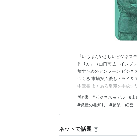
『いちばんやさしいビジネスモ
作り方』（山口高弘，インプレス
放すためのアンラーン ビジネス
つくる 市場投入後もトライ＆
中読書 よくある常識を手放す
No. 902） 何が無駄で何
#
読書
#
ビジネスモデル
#
山
とは「とりあえずやってみよう
#
資産の棚卸し
#
起業・経営
ンバーが増えると細かく役割分
ネットで話題