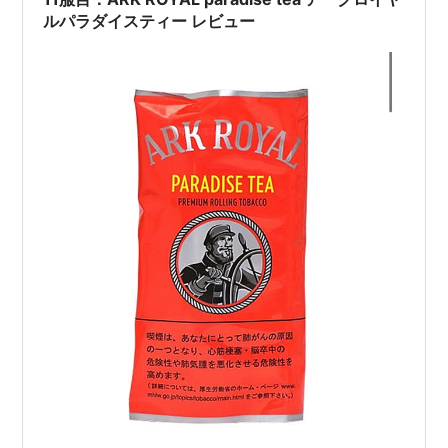
はり、そうなるとイガイガした刺激の強い安タバコ…
ルパラダイスティー レビュー