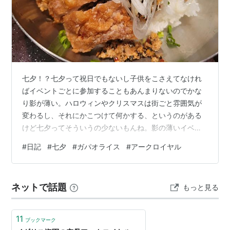
七夕！？七夕って祝日でもないし子供をこさえてなけれ
ばイベントごとに参加することもあんまりないのでかな
り影が薄い。ハロウィンやクリスマスは街ごと雰囲気が
変わるし、それにかこつけて何かする、というのがある
けど七夕ってそういうの少ないもんね。影の薄いイベン
ト、七夕。時候の挨拶でした。 家が近くてありがとう。
#
日記
#
七夕
#
ガパオライス
#
アークロイヤル
まじで朝に余裕がある。しかも今日睡眠時間短めだった
のに「もうそろ起きるか〜」の気持ちで起き上がれたの
デカい。毎日これが良い。とはいえ短睡眠なので眠いこ
ネットで話題
もっと見る
とに変わりはない。朝のお腹、ちょっと調子良くなって
きた？あんまり焦るほどの腹痛じゃなくなってきた。ビ
オフェルミン効果か！？ 午前。全然仕事ないね〜(…
11
ブックマーク