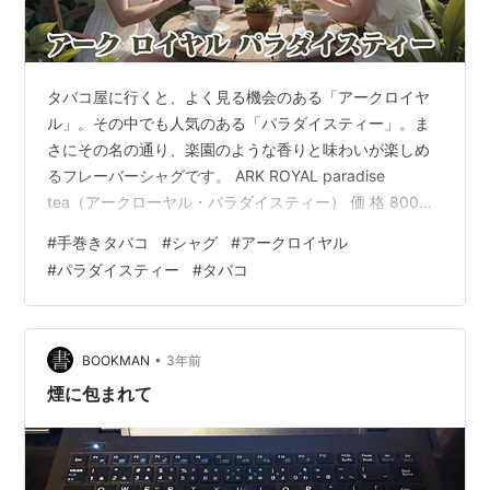
タバコ屋に行くと、よく見る機会のある「アークロイヤ
ル」。その中でも人気のある「パラダイスティー」。ま
さにその名の通り、楽園のような香りと味わいが楽しめ
るフレーバーシャグです。 ARK ROYAL paradise
tea（アークローヤル・パラダイスティー） 価 格 800円
内 容 量 30ｇ 原 産 国 ウルグアイ アークロイヤル パラ
#
手巻きタバコ
#
シャグ
#
アークロイヤル
ダイスティーの魅力 アークローヤルは、ウルグアイのモ
#
パラダイスティー
#
タバコ
ンテパズ社が製造しているタバコで、「バニラ」「コー
ヒー」「チョコレート」「ストロベリー」「アップルミ
ント」「紅茶」など、様々なフレーバーのタバコがあ
り、「高品質の香り豊かなタバコを求める喫煙者向け」
•
BOOKMAN
3年前
に製造して…
煙に包まれて