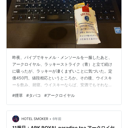
昨夜、パイプでキャメル・メンソールを一服したあと、
アークロイヤル、ラッキーストライク（青）と立て続け
に吸ったが、ラッキーが凄くまずいことに気づいた。定
価450円。値段相応というところか。その後、ウイスキ
ーを飲み、就寝。ウイスキーならば、安酒でもそれなり
に様になるが、安タバコはちょっと頂けない。そんなに
#
煙草
#
タバコ
#
アークロイヤル
頻繁に吸うものではないので、煙草は良いものを買いた
い。やはり、今後はパイプと手巻ハンドメイドを中心に
した方が良さそうだ。 煙草の煙に包まれて眠るのが好き
•
だ。パイプ用の「桃山」など、ラムなどの洋酒をふんだ
HOTEL SMOKER
6年前
んに使った、柔らかい香りの煙草の副流煙が好みだ。や
11服目：ARK ROYAL paradise tea アークロイヤ