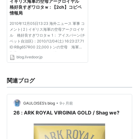
イギリス海軍の空母アークロイヤル
格好良すぎワロタｗ : 【2ch】コピペ
情報局
2010年12月05日13:23 海外ニュース 軍事 コ
メント( 2 ) イギリス海軍の空母アークロイヤ
ル 格好良すぎワロタｗ 1： アイスバーン(チ
ベット自治区)：2010/12/04(土) 16:23:27.71
ID:RBg657R00 22,000トンの空母 海軍の
旗艦アークロイヤル この絵みたい
blog.livedoor.jp
http://www.dailymail.co.uk/news/article-
1335326/HMS-Ark-Roya...
関連ブログ
•
GAULOISES’s blog
9ヶ月前
26 : ARK ROYAL VIRGINIA GOLD / Shag we?