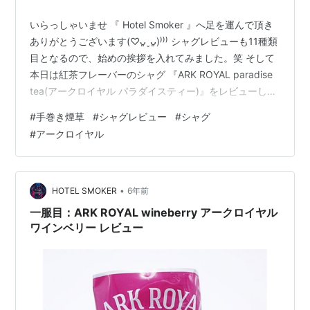
いらっしゃいませ 『 Hotel Smoker 』へ足を運んで頂き
ありがとうございます(♡ᴗ͈ˬᴗ͈)⁾⁾⁾ シャグレビューも11種類
目となるので、始めの挨拶を入れてみました。笑 そして
本日は紅茶フレーバーのシャグ 『ARK ROYAL paradise
tea(アークロイヤル パラダイスティー)』をレビューしま
す。
#
手巻き煙草
#
シャグレビュー
#
シャグ
#
アークロイヤル
•
HOTEL SMOKER
6年前
一服目：ARK ROYAL wineberry アークロイヤル
ワインベリー レビュー