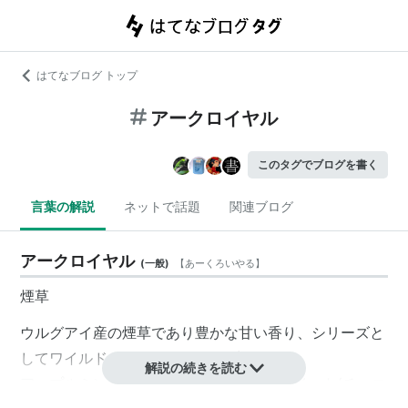
はてなブログ トップ
アークロイヤル
このタグでブログを書く
言葉の解説
ネットで話題
関連ブログ
アークロイヤル
(
一般
)
【
あーくろいやる
】
煙草
ウルグアイ産の煙草であり豊かな甘い香り、シリーズと
してワイルドカード(コーヒー風味)
解説の続きを読む
アップルミント(青林檎のメンソール)、スイート(チョコ