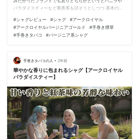
みたかったブランドでもありどちらかというとバニラや
パラダイスティーなど着香系を試そうとしつつ 基本のバ
ージニアゴールドにしてみた しっとりとした触感甘い香
#
シャグレビュー
#
シャグ
#
アークロイヤル
り喫味なるほどピュアバージニアを謳ってはいるがバー
#
アークロイヤルバージニアゴールド
#
手巻き煙草
ジニアの甘さを補う自然な着香はされているようです
#
手巻きタバコ
#
バージニア系シャグ
す〜なるほど甘いですねその甘さはとても自然で日本酒
に例えるならば日本酒に風味を損なわないアルコールを
添加した本醸造系ワインに例えるならば、強化アルコー
ルを添加したシェリー系ですね なるほど…
•
手巻きタバコの人
2年前
華やかな香りに包まれるシャグ【アークロイヤル
パラダイスティー】