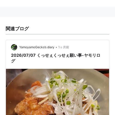
レート風味)、
パラダイスティー(紅茶風味)がある
アークロイヤル
(
一般
)
【
あーくろいやる
】
関連ブログ
HMS.Ark Royal
大英帝国海軍航空母艦・水上機母艦・VTOL/ヘリ空母
•
YamoyamoGecko’s diary
1ヶ月前
→アーク・ロイヤル級
2026/07/07 くっせぇくっせぇ願い事-ヤモリロ
→インヴィンシブル級
グ