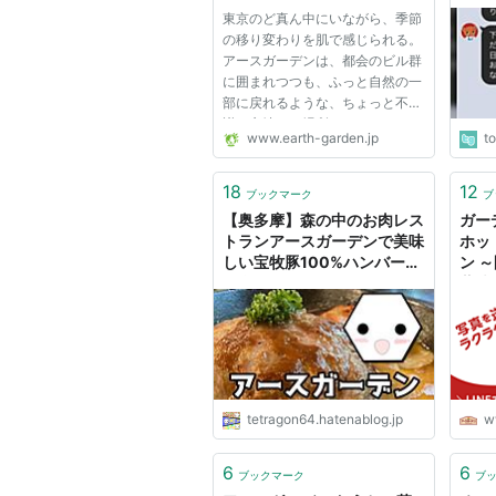
ゅう
東京のど真ん中にいながら、季節
い？
の移り変わりを肌で感じられる。
まも
アースガーデンは、都会のビル群
に囲まれつつも、ふっと自然の一
部に戻れるような、ちょっと不思
議で心地よい場所です。 そんな
www.earth-garden.jp
t
「都会の森」でのひとときを、
2026年 … 続きを読む 2026年も
代々木公園で会いましょう！アー
18
12
ブックマーク
ブ
スガーデンの開催日程が決まり
【奥多摩】森の中のお肉レス
ガー
ま...
トランアースガーデンで美味
ホッ
しい宝牧豚100%ハンバーグ
ン 
を食べてみた！ - テトたちの
薬株
にっきちょう
tetragon64.hatenablog.jp
w
6
6
ブックマーク
ブ