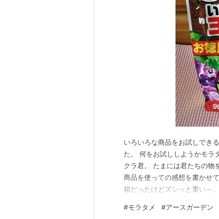
いろいろな商品をお試しできる
た。 何をお試ししようかモラ
クラ君。 たまには君たちの物を
商品を使っての感想を書かせてい
箱だったけどズシッと重い～。
ぱを裏返したり、成長点にグリ
#
モラタメ
#
アースガーデン
迷惑な存在かもしれません(^^