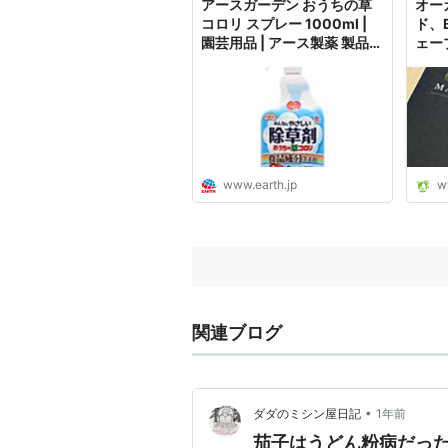
アースガーデン おうちの草
オー
コロリ スプレー 1000ml |
ド、B
園芸用品 | アース製薬 製品情
ェー
報
んだ
www.earth.jp
w
関連ブログ
•
ダダのミシン屋日記
1年前
茄子はうどん粉病だったかも