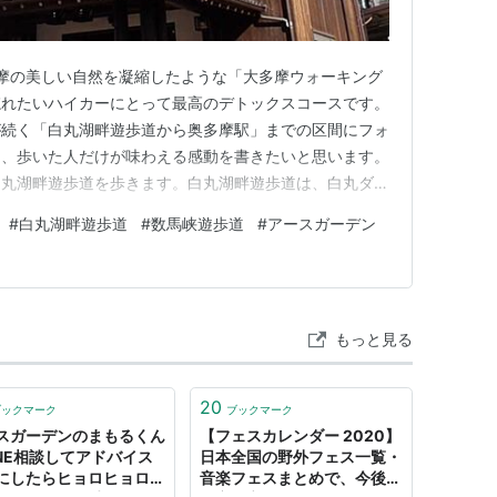
摩の美しい自然を凝縮したような「大多摩ウォーキング
忘れたいハイカーにとって最高のデトックスコースです。
が続く「白丸湖畔遊歩道から奥多摩駅」までの区間にフォ
ろ、歩いた人だけが味わえる感動を書きたいと思います。
白丸湖畔遊歩道を歩きます。白丸湖畔遊歩道は、白丸ダム
脇を縫うように整備された道です。階段を下っていきます
#
白丸湖畔遊歩道
#
数馬峡遊歩道
#
アースガーデン
す 右手を見ると常に神秘的なエメラルドの湖面、左手
岩々。以前落石のあり通常…
もっと見る
20
ブックマーク
ブックマーク
スガーデンのまもるくん
【フェスカレンダー 2020】
INE相談してアドバイス
日本全国の野外フェス一覧・
にしたらヒョロヒョロき
音楽フェスまとめで、今後の