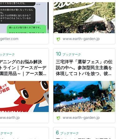
りが復活！→手動っぽ
予定を立てよう！ - アースガ
と思ったら人間だった。
ーデン
るさん、大変恐縮です！
ogetter.com
www.earth-garden.jp
10
ックマーク
ブックマーク
デニングのお悩み解決
三宅洋平「選挙フェス」の伝
トライン｜アースガーデ
説の中へ。参加型民主主義を
～園芸用品～｜アース製
体現してコトバを放つ、彼と
式会社
僕たちと世の中の波頭へ - ア
ースガーデン
ww.earth.jp
www.earth-garden.jp
6
ックマーク
ブックマーク