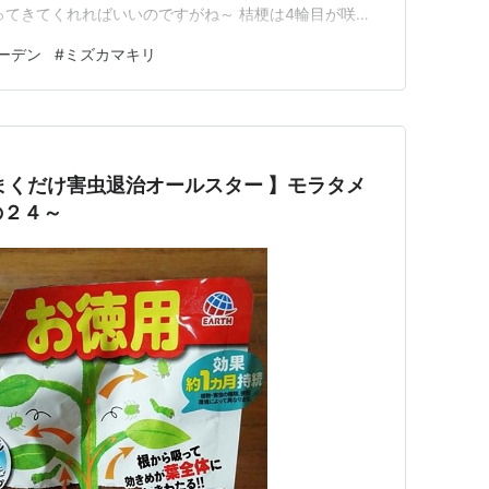
ってきてくれればいいのですがね～ 桔梗は4輪目が咲き
な前向きです（笑） 私も見習わなくては(^_-)-☆ ち
ーデン
#
ミズカマキリ
車を降りたらなんか虫が飛んで纏わり付いてきました。
んか違う。 地面…
まくだけ害虫退治オールスター 】モラタメ
の２４～