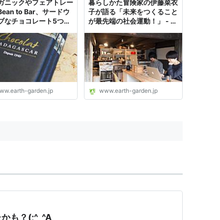
ガニックやフェアトレー
暮らしかた冒険家の伊藤菜衣
ean to Bar、サードウ
子が語る「未来をつくること
ブなチョコレート5つ選
が最先端の社会運動！」 - ア
よ - アースガーデン
ースガーデン
ww.earth-garden.jp
www.earth-garden.jp
？(;^_^A