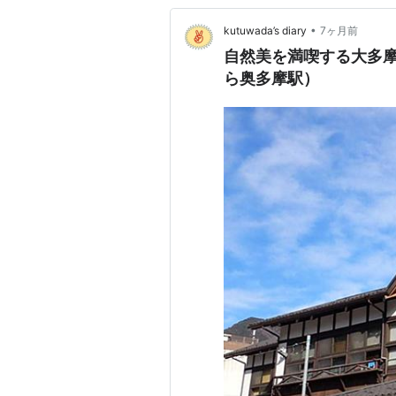
•
kutuwada’s diary
7ヶ月前
自然美を満喫する大多
ら奥多摩駅）