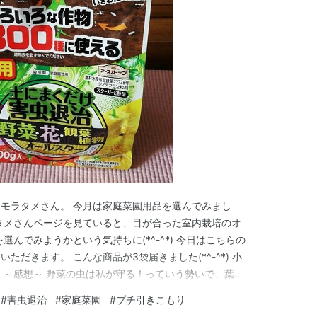
モラタメさん。 今月は家庭菜園用品を選んでみまし
タメさんページを見ていると、目が合った室内栽培のオ
選んでみようかという気持ちに(*^-^*) 今日はこちらの
ただきます。 こんな商品が3袋届きました(*^-^*) 小
 ～感想～ 野菜の虫は私が守る！っていう勢いで、葉っ
グリと手を入れて調べたり……野菜にとって、とっても
#
害虫退治
#
家庭菜園
#
プチ引きこもり
;) こちらの商品はそんなことをしなくても株の根元に撒