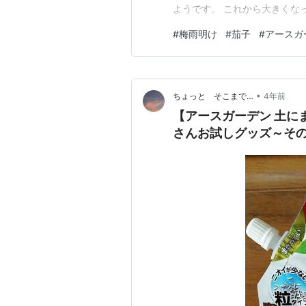
ようです。 これから大きくな
まして、あちこち向かないでみん
#
梅雨明け
#
茄子
#
アースガ
ょっと出かけて帰って来て、
トンボかな？と思いましたがな
•
ちょっと そこまで…
4年前
【アースガーデン 土に
さんお試しグッズ～そ