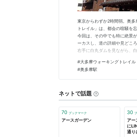
東京からわずか2時間弱。奥多
トレイル」は、都会の喧騒を
今回は、その中でも特に絶景
ーカスし、道の詳細や見どこ
右手に白丸ダムを見ながら、
の巡視路と呼ばれ、湖のすぐ
#
大多摩ウォーキングトレイル
堅牢な木の柵が設置されていま
#
奥多摩駅
には切り立った岩壁と苔むした
ネットで話題
70
30
ブックマーク
アースガーデン
アー
にL
通り