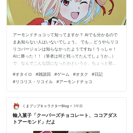
アーモンドチョコって知ってますか？ AIでも分かるので
まあ知らない人はいないでしょう。 でも… どうやらリコ
リコバージョンは知らなかったようですね！うっしゃ！
AIに勝った！！（筆者は何と戦ってたんでしょうか…）
で、なんでこんな話になったかというと、ちょっと前に
最寄りのローソンでお菓子を買いに行ったんだけど、そ
#
オタイロ
#
雑談回
#
ゲーム
#
オタク
#
日記
の際にアーモンドとかマカダミアのあの高級系のチョコ
#
リコリス・リコイル
#
アーモンドチョコ
が食べたくなったんですよね。 でその際に【リコリス・
リコイル】とコラボしていることに気付きまして。
※LAWSON公式サイトから引用 値段とか全然見ないで買
ったんだけど、なんか…その…値段がグレートで。 レジ
•
くまプップキャラクターBlog
3年前
の表記見てみると、 ￥６９８ …
輸入菓子「クーパーズチョコレート、ココアダス
トアーモンド」だよ