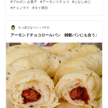
#
ブルボン お菓子
#
アーモンドチョコ
#
ぶなしめじ
フルーツなどは別で買うのでスーパーに週１～２回行き
#
チェンマイ
#
タイ移住
ます。 私がいつも行くスーパーは、MAYA（メーヤー）
の地下にあるリンピンスーパー（Rimping
Supermarket）です。 リンピンスーパー リムピンスーパ
ーと書く方がより正…
•
ちっぽけなパン
2年前
アーモンドチョコロールパン 雑穀パンにも合う♪