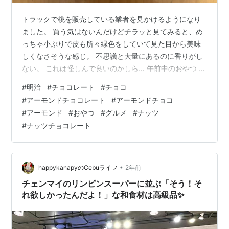
トラックで桃を販売している業者を見かけるようになり
ました。 買う気はないんだけどチラッと見てみると、め
っちゃ小ぶりで皮も所々緑色をしていて見た目から美味
しくなさそうな感じ。 不思議と大量にあるのに香りがし
ない。 これは怪しんで良いのかしら… 午前中のおやつ 明
治『アーモンドチョコレート』です。 昨日買っておいて
#
明治
#
チョコレート
#
チョコ
良かった… 週末の午前中のおやつが無かったから一安
#
アーモンドチョコレート
#
アーモンドチョコ
心。笑 チョコレートのお菓子も段々と値段が上がりす
#
アーモンド
#
おやつ
#
グルメ
#
ナッツ
ぎ。 そこは許せない。 『アーモンドチョコレート』は直
#
ナッツチョコレート
火ロースト製法でカリッと香ばしくローストしたアーモ
ンドにチョコレートをコーティングしました。 税込み
135円。 裏面。 製造者は明治。…
•
happykanapyのCebuライフ
2年前
チェンマイのリンピンスーパーに並ぶ「そう！そ
れ欲しかったんだよ！」な和食材は高級品✨