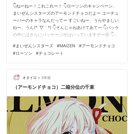
👇ねーねー！これこれー！ 👇ローソンのキャンペーン、
まいぜんシスターズのアーモンドチョコだよー ユーチュ
ーバーのキャラなんだってー すごいねー、うらやましい
ねー。うん(*´▽｀*) 👇そんじゃねあけてあてー 👇パッケ
の中にはさらにパッケージがはいっていますぞー😮 👇マ
イゼンのかわいいマグネット付きなんだってー 👇うんう
#
まいぜんシスターズ
#
MAIZEN
#
アーモンドチョコ
ん、ペタペタ、冷蔵庫にはっちゃおーっと😁 👇こちら
#
ローソン
#
チョコレート
は、宝石みたいなチョコですぞー✨✨✨ 👇じゃあね食べて
いいのー？ 👇ホワイトチョコがふんわりやさしくてすこ
しトロリとした直感だねー 👇大きなアーモンドでとって
もお気に入りですー。 8てーん！ちょっとお値段はるの
•
オタイロ
3年前
でこの点数でー^^ …
（アーモンドチョコ）二箱分位の千束