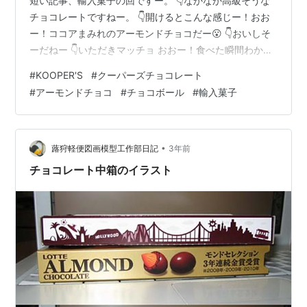
短い記事、輸入菓子の回ですー。 👇なかなか高級そうな
チョコレートですねー。 👇開けるとこんな感じー！おお
ー！ココアまみれのアーモンドチョコだー😮 👇おいしそ
ーだねー 👇いただきマッチョ おおー！食べた瞬間わかり
ますー。これはおいしー！🥰🥰🥰 アーモンドはコリコリ
#
KOOPER'S
#
クーパーズチョコレート
はじけてとってもいい食感 それを包んでいるチョコレー
#
アーモンドチョコ
#
チョコボール
#
輸入菓子
トがトロリと溶けて、口の中で広がるカカオの香り💛 く
ちどけもとてもよいチョコレートですねー スーパーで売
ってるアーモンドチョコとは一線を画す美味しさでした
ー 9てーん！また食べたーい、どこで買ったんだっけー(;
•
蕗狩軽便図画模型工作部日記
3年前
･`д･´) 残りは冷…
チョコレート中箱のイラスト