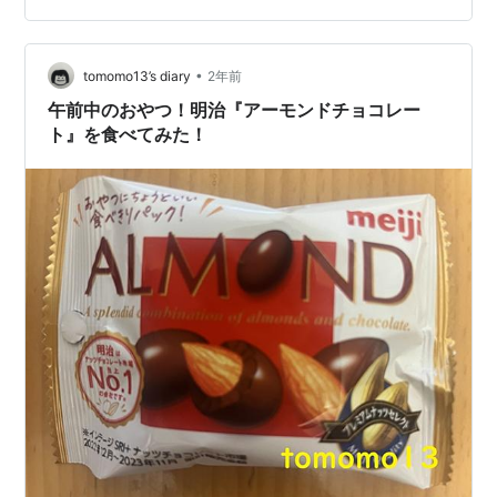
ドの香ばしい食感が楽しめるチョコレートです。 税込み
258円。 袋タイプも食べています↓ www.tomo-
diary.com原材…
•
tomomo13’s diary
2年前
午前中のおやつ！明治『アーモンドチョコレー
ト』を食べてみた！