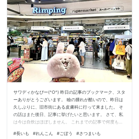
サワディかなぴー(^O^) 昨日の記事のブックマーク、スタ
ーありがとうございます。 瞼の腫れが酷いので、昨日は
久しぶりに、旧市街にある皮膚科に行って来ました。 そ
の話はまた後日、記事に挙げたいと思います。 さて、私
は今は自炊はほぼしません。 これまでの記事で何度も書
いている通り、ローカルのお弁当とおかずを食べている
#
長いも
#
れんこん
#
ごぼう
#
さつまいも
からです。 ですが、それらでは足りないと感じる野菜や