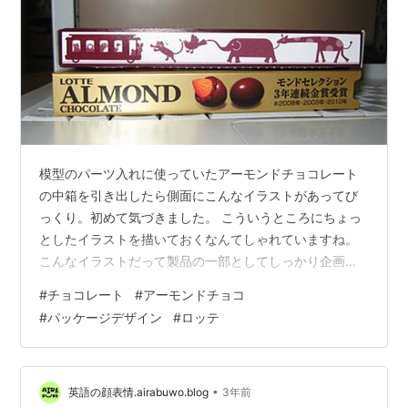
模型のパーツ入れに使っていたアーモンドチョコレート
の中箱を引き出したら側面にこんなイラストがあってび
っくり。初めて気づきました。 こういうところにちょっ
としたイラストを描いておくなんてしゃれていますね。
こんなイラストだって製品の一部としてしっかり企画検
討されて世に出たものでしょうから、ずいぶんと労力と
#
チョコレート
#
アーモンドチョコ
手間そして費用もかかっていることだろうと思います。
#
パッケージデザイン
#
ロッテ
ケーブルカー（かな？）と動物の好ましいイラストだか
らというわけじゃないですが、こういうあそびというか
余裕のある製品をつくるメーカーはおもわず応援したく
なります。 ところでこれ、パッケージの表記を見たらど
•
英語の顔表情.airabuwo.blog
3年前