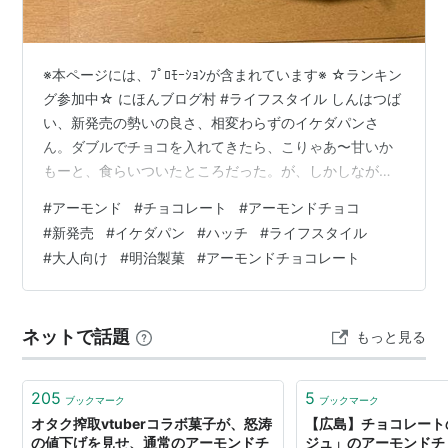
※本ページには、ﾌﾟﾛﾓｰｼｮﾝが含まれています※ ☆ランキン
グ参加中☆ にほんブログ村 #ライフスタイル しんはつば
い、新発売の勢いの良さ、相変わらずのイケダパンさ
ん。ダブルでチョコを入れてきたら、こりゃあ〜甘いか
もーと、食らいついたところだった。が、しかしなが
ら、ちょっと大人向けの抑えた甘さだったよ。 前回シリ
#
アーモンド
#
チョコレート
#
アーモンドチョコ
ーズリンク hatch51.com まぁ、前面に書いてある、説明
#
新発売
#
イケダパン
#
ハッチ
#
ライフスタイル
書きとおりだ。「チョコクリームをサンドしたデニッシ
#
大人向け
#
明治製菓
#
アーモンドチョコレート
ュをチョコでコーティングし、アーモンドスライスをト
ッピングしました」とある。大人の味です！と付け加え
たい感じ。あとは、アーモンドスライスなので、ちゅう
ネットで話題
もっと見る
いが、注意が必要だ。…
205
5
ブックマーク
ブックマーク
オタク搾取vtuberコラボ菓子が、怒涛
【広島】チョコレート
の値下げを見せ、通常のアーモンドチ
ジュ」のアーモンドチ