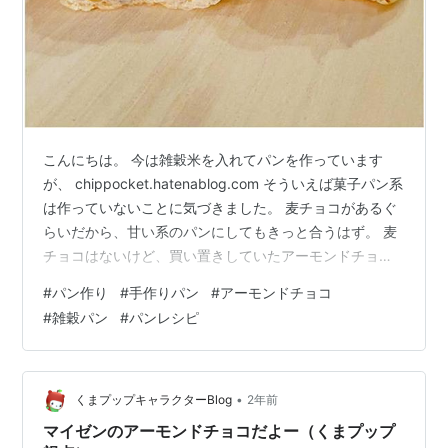
こんにちは。 今は雑穀米を入れてパンを作っています
が、 chippocket.hatenablog.com そういえば菓子パン系
は作っていないことに気づきました。 麦チョコがあるぐ
らいだから、甘い系のパンにしてもきっと合うはず。 麦
チョコはないけど、買い置きしていたアーモンドチョコ
があるからやってみよう♪ ということで今回は、アーモン
#
パン作り
#
手作りパン
#
アーモンドチョコ
ドチョコロールパンを作ってみました！ パンメモ 成形
#
雑穀パン
#
パンレシピ
できました 食べてみて
•
くまプップキャラクターBlog
2年前
マイゼンのアーモンドチョコだよー（くまプップ