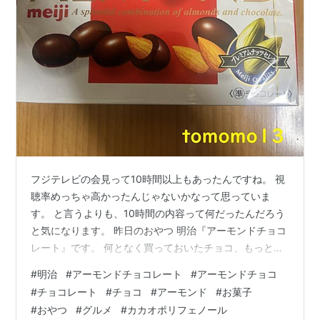
フジテレビの会見って10時間以上もあったんですね。 視
聴率めっちゃ高かったんじゃないかなって思っていま
す。 と言うよりも、10時間の内容って何だったんだろう
と気になります。 昨日のおやつ 明治『アーモンドチョコ
レート』です。 何となく買っておいたチョコ、もっと値
上がりするかもしれないと思ったから。 いつになったら
#
明治
#
アーモンドチョコレート
#
アーモンドチョコ
チョコの値段下がるんだろうね… それよりもチロルチョ
#
チョコレート
#
チョコ
#
アーモンド
#
お菓子
コ頑張っているね。 リンク 『アーモンドチョコレート』
#
おやつ
#
グルメ
#
カカオポリフェノール
はなめらかなチョコレートと直火ローストしたアーモン