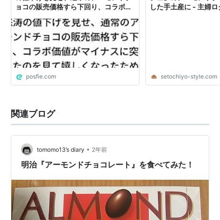
ョコの販売価格すら下回り、コラボ価
した手土産に - 主婦ロ
値がマイナスに突入したのを見て嬉し
くなったため購入してしまった
posfie.com
setochiyo-style.com
関連ブログ
•
tomomo13’s diary
2年前
明治『アーモンドチョコレート』を食べてみた！