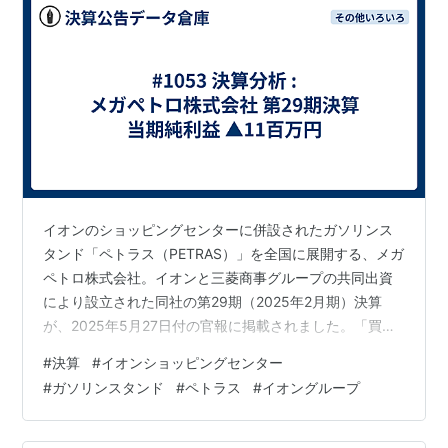
イオンのショッピングセンターに併設されたガソリンス
タンド「ペトラス（PETRAS）」を全国に展開する、メガ
ペトロ株式会社。イオンと三菱商事グループの共同出資
により設立された同社の第29期（2025年2月期）決算
が、2025年5月27日付の官報に掲載されました。「買い
物ついでに給油」という利便性で、地域のカーライフを
#
決算
#
イオンショッピングセンター
支えてきた同社。EV化や燃費向上という逆風の中、新た
#
ガソリンスタンド
#
ペトラス
#
イオングループ
な活路を見出そうとする同社の経営状況と事業戦略に迫
ります。 20250228_29_メガペトロ決算 第29期 決算の
ポイント（単位：百万円）資産合計: 3,814百万円 (約