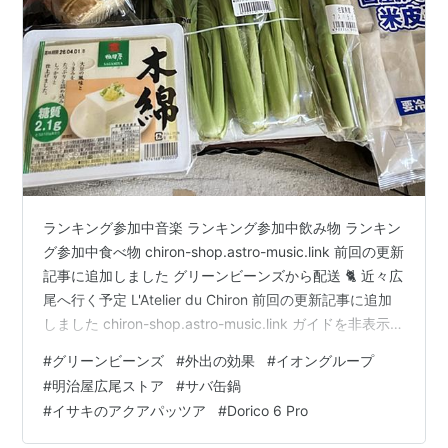
マックスバリュ中京
マックスバリュ西日本
マックスバリュ九州
光洋
マーム
ミニストップ
サンデー
ランキング参加中音楽 ランキング参加中飲み物 ランキン
イオンエブリ
(旧
テスコジャパン
)
グ参加中食べ物 chiron-shop.astro-music.link 前回の更新
イオンマーケット
(旧
ピーコックストア
)
記事に追加しました グリーンビーンズから配送 🐈 近々広
尾へ行く予定 L'Atelier du Chiron 前回の更新記事に追加
商社
しました chiron-shop.astro-music.link ガイドを非表示に
アイク
しておくと、一時的に画面が崩れてしまうことがありま
#
グリーンビーンズ
#
外出の効果
#
イオングループ
す。ですから、常にガイドを表示しておくことが効率的
#
明治屋広尾ストア
#
サバ缶鍋
リフォームなど
に作業を進めるための秘訣だと思いました。 グリーンビ
#
イサキのアクアパッツア
#
Dorico 6 Pro
ーンズから配送 🐈 とっても配送が丁寧です。届く少し前
リフォームスタジオ
にメールが入ります。 「今、宮之島さんの洞…