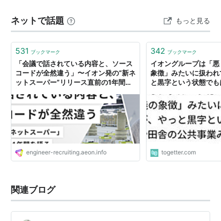
ディベロッパー
ネットで話題
もっと見る
イオンモール
（旧
イオン興産
、2007年8月21日
ダイ
ヤモンドシティ
を合併）
531
342
ブックマーク
ブックマーク
ロック開発
「会議で話されている内容と、ソース
イオングループは「悪
コードが全然違う」〜イオン発の“新ネ
象徴」みたいに扱われ
ットスーパー”リリース直前の1年間を
と黒字という状態でも
銀行・金融
語る｜イオンネクストCTOインタビュ
事業みたいなものだっ
ー | AEON TECH HUB | イオングルー
イオン銀行
プのエンジニアリング組織がわかるオ
イオンクレジットサービス
ウンドメディア
資材・自動販売機 事業
engineer-recruiting.aeon.info
togetter.com
チェルト
シネマコンプレックス
関連ブログ
イオンシネマ