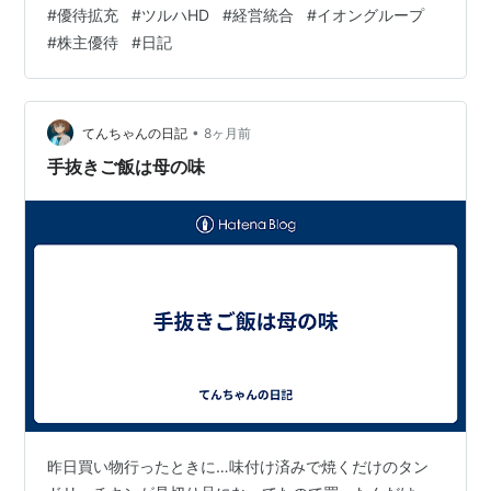
シアの100株はツルハの115株となりました。旧株主の皆
#
優待拡充
#
ツルハHD
#
経営統合
#
イオングループ
様、まだツルハの株式はお持ちですか～？ブログ主は手
#
株主優待
#
日記
放してしまいました💧 なんと、旧ウエルシアHDを凌駕す
る 5,000円相当が100株に割当 開示後の株価は500円近
く急落 なんと、旧ウエルシアHDを凌駕する 5,000円相
当が100株に割当こちらの開示文書 によれば、新旧の優
•
てんちゃんの日記
8ヶ月前
待比較…
手抜きご飯は母の味
昨日買い物行ったときに…味付け済みで焼くだけのタン