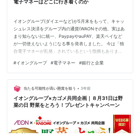
電子マネーはどこに行き着くのか
イオングループ(ダイエーなど)が5月末をもって、キャッ
シュレス決済をグループ内の通貨(WAONその他、実はあ
まり知らない)に統一、PaypayやauPAY、楽天ペイなど
が一切使えないようになる事を発表しました。 今は「独
自電子マネーが乱発」されているという指摘もあります
が、ここに来て大きな流れが。 ・Softbankグループ系
#
イオングループ
#
電子マネー
#
銀行と企業
は、Paypay・Linepay・Yahooのポイントなどと一緒に
なり、更に先日三井住友銀行と提携。Vポイントも合流し
ました。 ・みずほ銀行と楽天グループも提携を始め、今
•
後サービスが増えそうです。 私は基本的にこれらを使う
当たる可能性が高い懸賞を狙う
3年前
気はないのですが(楽天ポイント除く)、楽天銀行に口…
イオングループ×カゴメ共同企画｜８月31日は野
菜の日 野菜をとろう！プレゼントキャンペーン