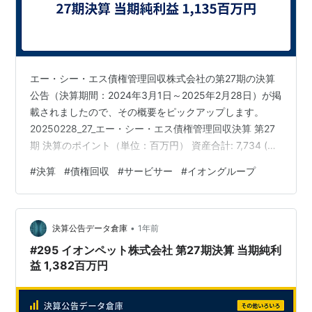
エー・シー・エス債権管理回収株式会社の第27期の決算
公告（決算期間：2024年3月1日～2025年2月28日）が掲
載されましたので、その概要をピックアップします。
20250228_27_エー・シー・エス債権管理回収決算 第27
期 決算のポイント（単位：百万円） 資産合計: 7,734 (約
77.3億円)負債合計: 971 (約9.7億円)純資産合計: 6,762
#
決算
#
債権回収
#
サービサー
#
イオングループ
(約67.6億円)当期純利益: 1,135 (約11.4億円) 売上高:
5,378 (約53.8億円) 営業利益: 1,583 (約15.8億円) 経常
利益: 1,615 (約16.2億円) 今回の決算では、当期純利益と
•
して1,1…
決算公告データ倉庫
1年前
#295 イオンペット株式会社 第27期決算 当期純利
益 1,382百万円