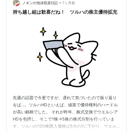
など
•
ノギンの泡沫投資日記
7ヶ月前
持ち越し組は歓喜だね！ ツルハの株主優待拡充
先週の話題で今更ですが、遅れて気づいたので振り返り
をば…。ツルハHDといえば、値嵩で優待権利のハードル
が高い銘柄でした。 それが昨年、株式交換でウエルシア
HDを包摂し、そこで1株→5株の株式分割を行っていま
す。ツルハの100株購入価格は5分の1に下がり、ウエル