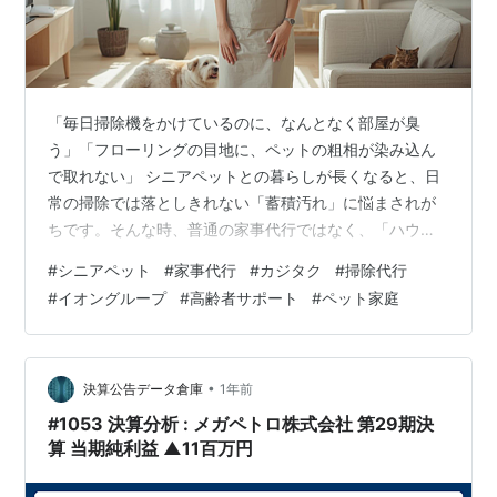
「毎日掃除機をかけているのに、なんとなく部屋が臭
う」「フローリングの目地に、ペットの粗相が染み込ん
で取れない」 シニアペットとの暮らしが長くなると、日
常の掃除では落としきれない「蓄積汚れ」に悩まされが
ちです。そんな時、普通の家事代行ではなく、「ハウス
クリーニングの技術を持ったプロ」に頼るのが正解で
#
シニアペット
#
家事代行
#
カジタク
#
掃除代行
す。 今回は、イオングループが運営する「カジタク」を
#
イオングループ
#
高齢者サポート
#
ペット家庭
紹介します。ただの家事手伝いではなく、「部屋を新品
同様にリセットする」ための活用術をお伝えします。 カ
ジタクが「ペット汚れ」に強い3つの理由 1. 「仕上がり
満足保証」がある自信 2. 90分5,500円で「プロの技」を
•
決算公告データ倉庫
1年前
試せる 3. 花王と共同開発し…
#1053 決算分析 : メガペトロ株式会社 第29期決
算 当期純利益 ▲11百万円