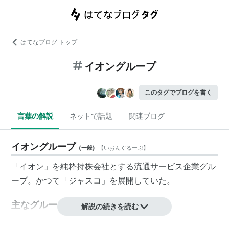
はてなブログ トップ
イオングループ
このタグでブログを書く
言葉の解説
ネットで話題
関連ブログ
イオングループ
(
一般
)
【
いおんぐるーぷ
】
「
イオン
」を
純粋持株会社
とする流通サービス企業グル
ープ。かつて「
ジャスコ
」を展開していた。
主なグループ企業
解説の続きを読む
イオン