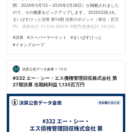
間：2024年3月1日～2025年2月28日）が掲載されました
ので、その概要をピックアップします。 20250228_14_
まいばすけっと決算 第14期 決算のポイント（単位：百万
円） 資産合計: 51,534 (約515.3億円)負債合計: 34,103
(約341.0億円)純資産合計: 17,430 (約174.3億円)当期純利
#
決算
#
スーパーマーケット
#
まいばすけっと
益: 5,374 (約53.7億円) 売上高: 290,360 (約2,903.6億
#
イオングループ
円) 営業利益: 8,133 (約81.3億円) 経常利益: 8,123 (約
81.2億円) 今回の決算では、当期純利益として5,3…
•
決算公告データ倉庫
1年前
#332 エー・シー・エス債権管理回収株式会社 第
27期決算 当期純利益 1,135百万円