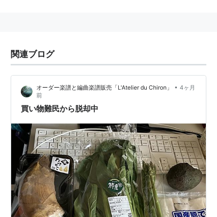
イオンリテール
イオン北海道
（2007年8月21日、
ポスフール
から社
名変更）
イオン九州
（2007年8月21日、
マイカル九州
を合
関連ブログ
併）
イオン琉球
（2011年5月21日、
琉球ジャスコ
から社名
•
オーダー楽譜と編曲楽譜販売「L'Atelier du Chiron」
4ヶ月
変更）
前
マックスバリュ北海道
買い物難民から脱却中
マックスバリュ東北
マックスバリュ北東北
マックスバリュ南東北
マックスバリュ関東
マックスバリュ東海
マックスバリュ北陸
マックスバリュ長野
マックスバリュ中部