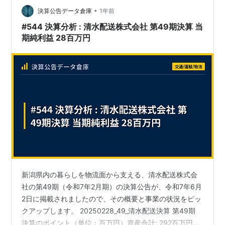
38.1億円) 負債合計: 2,668百万円 (約26…
•
決算公告データ倉庫
1年前
#544 決算分析 : 清水配送株式会社 第49期決算 当
期純利益 28百万円
新潟県内の暮らしを物流面から支える、清水配送株式会
社の第49期（令和7年2月期）の決算公告が、令和7年6月
2日に掲載されましたので、その概要と事業の状況をピッ
クアップします。 20250228_49_清水配送決算 第49期
決算のポイント（単位：百万円）資産合計: 292百万円