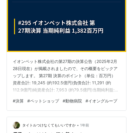
イオンペット株式会社の第27期の決算公告（2025年2月
28日現在）が掲載されましたので、その概要をピックア
ップします。 第27期 決算のポイント（単位：百万円）
資産合計: 19,245 (約192.5億円)負債合計: 11,291 (約
112.9億円)純資産合計: 7,953 (約79.5億円)当期純利益:
1,382 (約13.8億円) 今回の決算では、当期純利益として
#
決算
#
ペットショップ
#
動物病院
#
イオングループ
1,382百万円（約13.8億円）という非常に高い収益を計上
しています。資産合計は約192.5億円、負債合計は約
112.9億円で、純資産合計は約79.5億円と、健全な財務基
•
盤を維持しています。利益剰余金は4,835百万円（…
タイトルつけなくてもいいですか
1年前