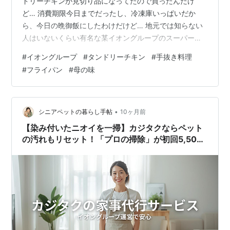
ドリーチキンが見切り品になってたので買ったんだけ
ど… 消費期限今日までだったし、冷凍庫いっぱいだか
ら、今日の晩御飯にしたわけだけど… 地元では知らない
人はいないくらい有名な某イオングループのスーパーで
買ったんだけど… まんま母の味(笑) あの人彼氏にはめっ
#
イオングループ
#
タンドリーチキン
#
手抜き料理
ちゃ豪勢なご飯振舞ってたけど、私にはこういう手抜き
#
フライパン
#
母の味
料理or冷凍食品だったから、彼氏のご飯作るのに使った
食器やその他調理器具を全部私に洗わせて楽しようと考
えてたから…ムカついて3週間ほったらかしてやったら自
分で洗うようになったけど(笑) なんで気づいたかという
•
シニアペットの暮らし手帖
10ヶ月前
と…ホームに入ったときに食事最初頼む…
【染み付いたニオイを一掃】カジタクならペット
の汚れもリセット！「プロの掃除」が初回5,500
円で試せる理由