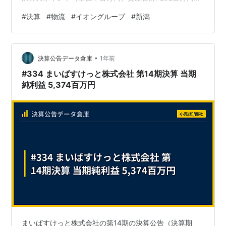
(約2.9億円)負債合計: 50百万円 (約0.5億円)純資産合計:
#
決算
#
物流
#
イオングループ
#
新潟
241百万円 (約2.4億円)当期純利益: 28百万円 (約0.3億円)
今回の決算では、当期純利益として28百万円（約0.3億
円）を計上。純資産は241百万円（約2.4億円）に達し、
•
中でも利益剰余金が231百万円（約2.3億円）と、資本金
決算公告データ倉庫
1年前
の23倍以…
#334 まいばすけっと株式会社 第14期決算 当期
純利益 5,374百万円
まいばすけっと株式会社の第14期の決算公告（決算期