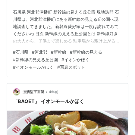
石川県 河北郡津幡町 新幹線の見える丘公園 現地訪問 石
川県は、河北郡津幡町にある新幹線の見える丘公園へ現
地調査してきました。新幹線愛好家は一度は訪れてみて
くださいね 目次 新幹線の見える丘公園とは 新幹線好き
の大人から、子供まで楽しめる 駐車場から駆け上がるわ
くわく感 この公園前を通過する時刻表あり 実際に現地か
#
石川県
#
河北郡
#
新幹線
#
新幹線の見える
らの眺望 夜間には、新幹線から見える I♡つばた アクセ
#
新幹線の見える丘公園
#
イオンかほく
スマップ
#
イオンモールかほく
#
写真スポット
•
涙滴型宇宙艇
4年前
「BAQET」 イオンモールかほく