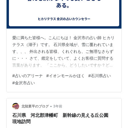
愛に満ちた皆様へ。こんにちは！ 金沢市の占い師 ヒカリ
テラス（湖子）です。 石川県全域が、雪に覆われていま
す、、、 外出される皆様、くれぐれも、ご無理なさらず
に・・・ さて、鑑定をしていて、よくお客様に質問する
言葉があります。 「ここから、どうしたいですか？どう
なりたいですか？」 望む未来を引き寄せるために。 私の
#
占いのアリーナ
#
イオンモールかほく
#
石川県占い
信念は、「未来は行動で変わる」です。 お客様が望む未
#
金沢市占い
来を引き寄せる為、それに対する行動指針を一緒に見て
いきたいと思っています。 なので、「ここから、どうし
たいですか？」と質問させていただています。 でも、
「どうしたいか分からない」、そんな時ももちろんある
•
北陸業平のブログ
3年前
と思っています。 カードは、お…
石川県 河北郡津幡町 新幹線の見える丘公園
現地訪問