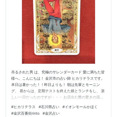
吊るされた男 は、究極のサレンダーカード 愛に満ちた皆
様へ。こんにちは！ 金沢市の占い師 ヒカリテラスです。
本日は暑かった！！昨日よりも！ 朝は先輩とモーニン
グ、 昼からは、定期テストを終えた娘とランチをし、 楽
しい一日だったのですが・・・ お店出た際の驚きの温度
よ。 太陽のエネルギーよ。 娘が、「私が鬼やったら、溶
#
ヒカリテラス
#
石川県占い
#
イオンモールかほく
けてしまっとるわ・・・」（鬼滅の刃のこと？） そんな
#
金沢百番街rinto
#
金沢占い
日でした。 「吊るされた男」は究極のサレンダーカード