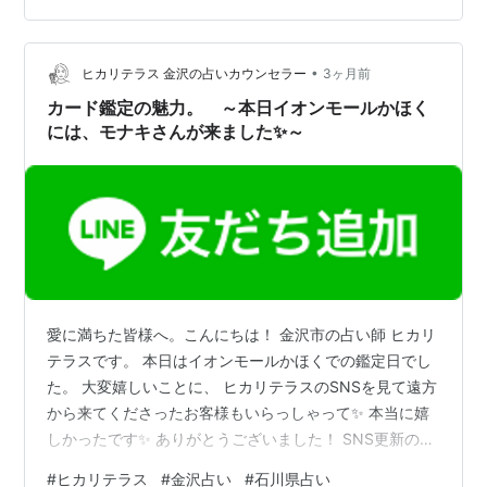
随分昔の話ですが・・・ タロット占いがお好きな方がご
来店されまして、 アドバイスに「吊るされた男」のカー
ドが出た時のこと。 その際、お客様が、 「これ、どうに
•
ヒカリテラス 金沢の占いカウンセラー
3ヶ月前
もならない、動い…
カード鑑定の魅力。 ～本日イオンモールかほく
には、モナキさんが来ました✨～
愛に満ちた皆様へ。こんにちは！ 金沢市の占い師 ヒカリ
テラスです。 本日はイオンモールかほくでの鑑定日でし
た。 大変嬉しいことに、 ヒカリテラスのSNSを見て遠方
から来てくださったお客様もいらっしゃって✨ 本当に嬉
しかったです✨ ありがとうございました！ SNS更新の励
みになります！ これからも、皆様にお得な情報や、ヒカ
#
ヒカリテラス
#
金沢占い
#
石川県占い