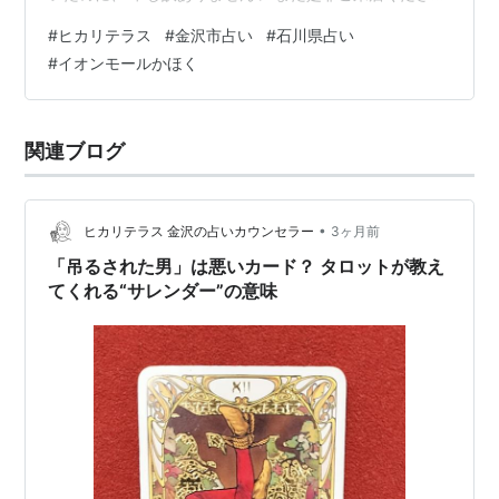
ませ。 よろしければ、ご予約いただきますとお待たせし
#
ヒカリテラス
#
金沢市占い
#
石川県占い
ません💦 占いって、いつ行ったらいいですか？と聞かれ
#
イオンモールかほく
たので リピーター様に聞かれたのです。 みんなどんなタ
イミングで占い来てますか？と。 結論から言いますと、
「悩んだ時、占い行きたいって思った時」、 いつでもい
関連ブログ
らっしゃってください！✨ 悩むのは、現状がご本人にと
って良くないからだ…
•
ヒカリテラス 金沢の占いカウンセラー
3ヶ月前
「吊るされた男」は悪いカード？ タロットが教え
てくれる“サレンダー”の意味