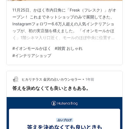
11月25日、かほく市内日角に「Fresk（フレスク）」がオ
ープン！ これまでネットショップのみで展開してきた、
Instagramフォロワー6.6万人超えの人気インテリアショ
ップが、初の実店舗を構えました。 「イオンモールかほ
く」1階シネマ入り口近く、モールのほぼ中央に位置する
「Fresk」。 「好き」に囲まれた暮らしを叶える、北欧
#
イオンモールかほく
#
雑貨 おしゃれ
ナチュラルな癒し空間を提案するセレクトショップで
#
インテリアショップ
す。 コンセプトは、「こころがゆるむ、やさしいインテ
リア」。 無垢材を使った家具やナチュラル素材のインテ
リアを中心に、空間にそっとなじむアイテムをセレクト
しています。 店舗では、手頃な価格の雑貨を中心にライ
•
ヒカリテラス 金沢の占いカウンセラー
1年前
ンナップ。 …
答えを決めなくても良いときもある。