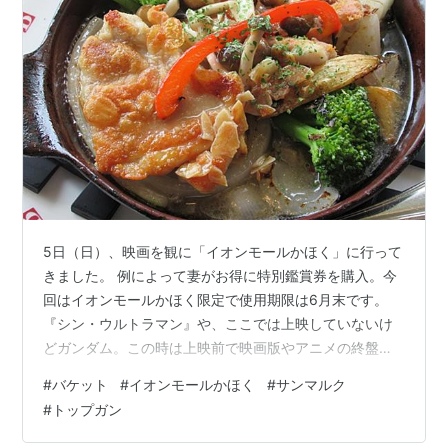
5日（日）、映画を観に「イオンモールかほく」に行って
きました。 例によって妻がお得に特別鑑賞券を購入。今
回はイオンモールかほく限定で使用期限は6月末です。
『シン・ウルトラマン』や、ここでは上映していないけ
どガンダム。この時は上映前で映画版やアニメの終盤は
観ていないけど、今作はとても気になるドラゴンボール
#
バケット
#
イオンモールかほく
#
サンマルク
など。今はオタ心をくすぐられる作品ばかりの上映で
#
トップガン
す。 妻のお金だったので決定権は自分には在らず。今回
も消去法でしたが、さらにSCREEN Ｘの分も出してもら