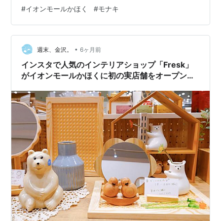
リテラスの想いが届くよう、 発信してまいります！ 「何
#
イオンモールかほく
#
モナキ
度も主張してくる」カードから伝わる面白さ 本日の鑑定
でも感じたのですが・・・ カード鑑定って本当に面白い
んです。 ヒカリテラスのカード鑑定は、お客様とお話し
ながら、 どんどんカードを引いていく鑑定です。 タロッ
•
週末、金沢。
6ヶ月前
トカードは３種…
インスタで人気のインテリアショップ「Fresk」
がイオンモールかほくに初の実店舗をオープン！
頑張る日々にそっと寄り添う、心がゆるむやさし
い雑貨たち【NEW OPEN】