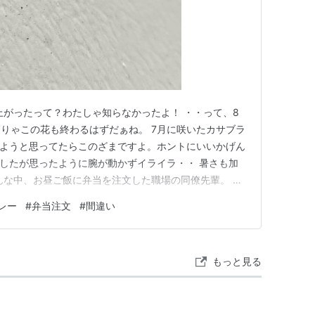
上がったって？わたしゃ知らなかったよ！ ・・って、8
りゃこの花も終わるはずだぁね。 7月に咲いたカサブラ
しようと思ってたらこのざまですよ。ホントにいいかげん
帰したが思ったように腕が動かずイライラ・・ 暑さも加
んな中、お昼ご飯に弁当を注文した職場の同僚先輩。 そ
りだったらしいが、注文を間違えてとんかつを頼んでたよ
レー
#
弁当注文
#
間違い
にしてたのに、とんかつが来たもんだからちょっとショッ
あそうですよね、…
もっと見る