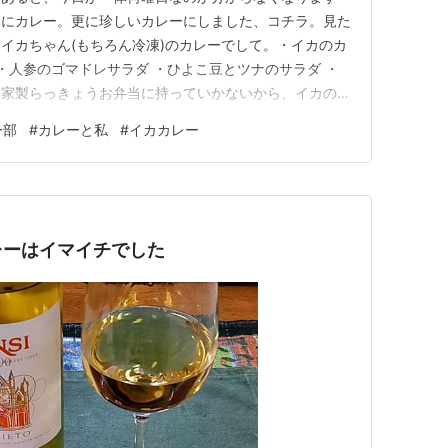
日にカレー。更に珍しいカレーにしました、コチラ。見た
イカちゃん(もちろん冷凍)のカレーでして。・イカのカ
 ・人参のゴマドレサラダ ・ひよこ豆とツナのサラダ ・
自家製らっきょうお弁当に持っていかないから、イカのカ
て？そりゃあれですよ、イカはレンチンすると爆破するか
ー部
#
カレーと私
#
イカカレー
ドを使う、ちょいと酸味のあるカレーです。久々に食べた
グ参加中カレー部
レーはイマイチでした