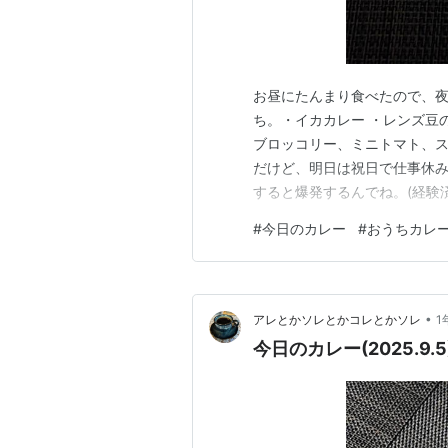
お昼にたんまり食べたので、
ち。・イカカレー ・レンズ豆
ブロッコリー、ミニトマト、
だけど、明日は祝日で仕事休
すると爆発するんでね。(経験
です。だから、レンチンしな
#
今日のカレー
#
おうちカレ
凍イカちゃん。シーフードミ
マリンドを入れて酸味を効かせ
•
アレとかソレとかコレとかソレ
1
今日のカレー(2025.9.5