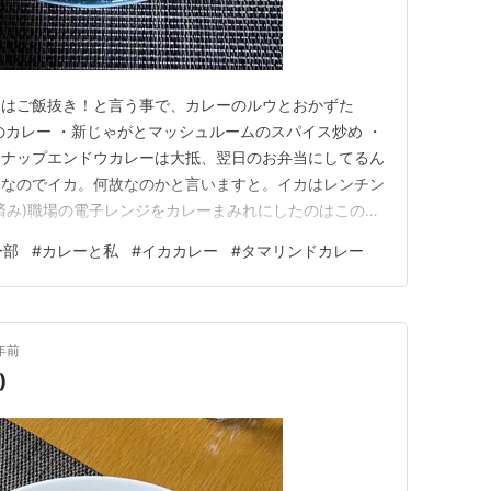
夜はご飯抜き！と言う事で、カレーのルウとおかずた
のカレー ・新じゃがとマッシュルームのスパイス炒め ・
スナップエンドウカレーは大抵、翌日のお弁当にしてるん
みなのでイカ。何故なのかと言いますと。イカはレンチン
済み)職場の電子レンジをカレーまみれにしたのはこの私
い時こそチャンス！という事でのイカカレー。もちろん冷
ー部
#
カレーと私
#
イカカレー
#
タマリンドカレー
ックスでも良いんだけど、今回はイカオンリー。最後にタ
るレシピ。久しぶりに作っ…
年前
)