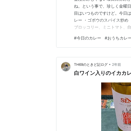
ね。という事で、珍しく金曜
目はいつものですけど。今日は
レー ・ゴボウのスパイス炒め
ブロッコリー、ミニトマト、
レーにしたんです。何でかっ
#
今日のカレー
#
おうちカレ
らです。(経験済み)タマリン
けど美味しかった！ランキン
•
TH69のときど記ログ
2年前
白ワイン入りのイカカ