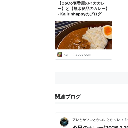
【CoCo壱番屋のイカカレ
ー】と【無印良品のカレー】
- Kajirinhappyのブログ
kajirinhappy.com
関連ブログ
•
アレとかソレとかコレとかソレ
5
今日のカレー(2026.3.1