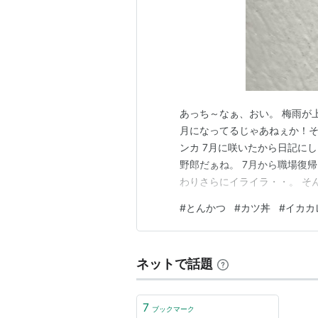
あっち～なぁ、おい。 梅雨が
月になってるじゃあねぇか！そ
ンカ 7月に咲いたから日記に
野郎だぁね。 7月から職場復
わりさらにイライラ・・。 そ
の人はカツ丼を注文したつも
#
とんかつ
#
カツ丼
#
イカカ
うでカツ丼が来るのを楽しみ
クを受けておられた。 そりゃ
ネットで話題
7
ブックマーク