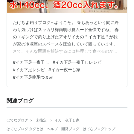
たけちよ釣りブログへようこそ。 春もあっという間に終
わり気づけばスッカリ梅雨明け夏ムード全快ですね。 春
のエギングで釣り上げたアオリイカの＂イカ下足＂が我
が家の冷凍庫のスペースを圧迫していて困っています。
さて、そんな問題を解決するには料理して食べるのが一
番ですね。 そこで今回は「イカ下足の一夜干し！冷蔵庫
#
イカ下足一夜干し
#
イカ下足一夜干しレシピ
で一晩寝かせて炙り焼き！」について、ご紹介させてい
#
イカ下足レシピ
#
イカ一夜干し家
ただきます。 ＂Taketiyo釣りお料理チャンネル＂という
#
イカ下足晩酌つまみ
YouTubeチャンネルをこの度開設いたしましたので、そ
ちらのレシピ動画も記事と合わせて是非参考になさって
みてくださいね。 イカ下足の下処理のやり方は「アオリ
関連ブログ
イカの捌き方」の動画内で…
はてなブログ
>
未指定
>
イカ一夜干し家
はてなブログ タグとは
ヘルプ
開発ブログ
はてなブログトップ