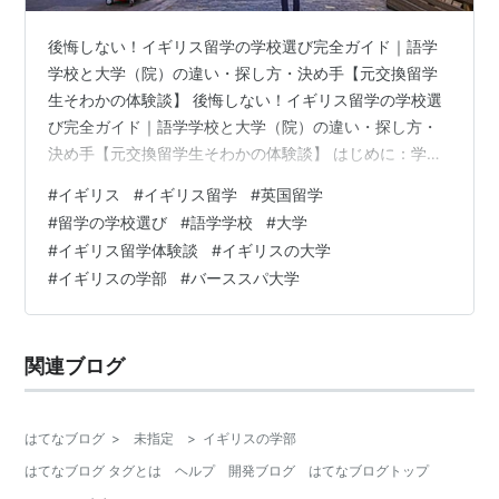
後悔しない！イギリス留学の学校選び完全ガイド｜語学
学校と大学（院）の違い・探し方・決め手【元交換留学
生そわかの体験談】 後悔しない！イギリス留学の学校選
び完全ガイド｜語学学校と大学（院）の違い・探し方・
決め手【元交換留学生そわかの体験談】 はじめに：学校
選びは留学の「心臓部🫀」 イギリス留学の学校、どんな
#
イギリス
#
イギリス留学
#
英国留学
選択肢があるの？ - まずは基本の「キ」を押さえよう！
#
留学の学校選び
#
語学学校
#
大学
1. 語学学校：英語力を集中的にアップさせたいあなたへ
#
イギリス留学体験談
#
イギリスの大学
2. 大学（学部・ファウンデーションコース）：専門分野
#
イギリスの学部
#
バーススパ大学
を深く学び、学位取得を目指す！ 3. 大学院（修士・博
士）：専門性をさらに高め、研究の世界へ！ 4. その他
（専門学校、カレッジ…
関連ブログ
はてなブログ
>
未指定
>
イギリスの学部
はてなブログ タグとは
ヘルプ
開発ブログ
はてなブログトップ