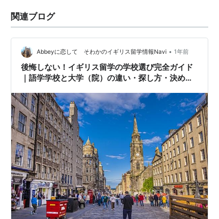
関連ブログ
•
Abbeyに恋して そわかのイギリス留学情報Navi
1年前
後悔しない！イギリス留学の学校選び完全ガイド
｜語学学校と大学（院）の違い・探し方・決め手
【元交換留学生そわかの体験談】