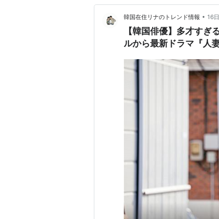
•
韓国在住リナのトレンド情報
16
【韓国俳優】多才すぎ
ルから最新ドラマ『人