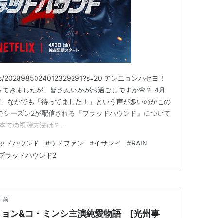
/status/2028985024012329291?s=20 アンニョンハセヨ！
ってきましたが、皆さんいかがお過ごしですか🌸？ 4月
が、なかでも「待ってました！」という声が多いのがこの
lixでシーズン2が配信される『ブラッドハウンド』について
日本での視聴方法は？
/status/2034579386754560038?s=20 ・配信日：4月3日・
ッドハウンド
#
ウドファン
#
イサンイ
#
RAIN
x・話数…
ブラッドハウンド2
年前
ョン&コ・ミンシ主演純愛物語 [光州事