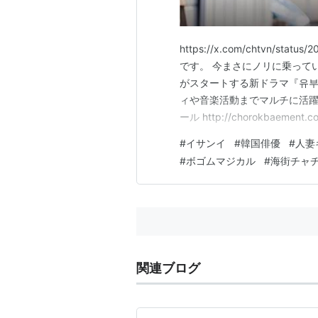
https://x.com/chtvn/st
です。 今まさにノリに乗って
がスタートする新ドラマ『유부
ィや音楽活動までマルチに活躍
ール http://chorokbaement.co
サンイ / 이상이 生年月日：19
#
イサンイ
#
韓国俳優
#
人妻
#
ボゴムマジカル
#
海街チャ
関連ブログ