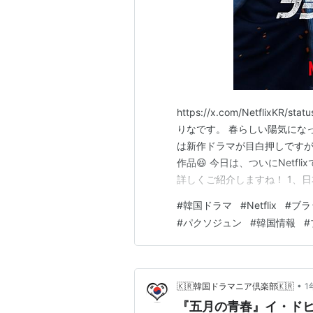
https://x.com/NetflixKR
りなです。 春らしい陽気にな
は新作ドラマが目白押しです
作品😆 今日は、ついにNetf
詳しくご紹介しますね！ 1、
https://x.com/NetflixJP
#
韓国ドラマ
#
Netflix
#
ブラ
配信プラットフォーム：Netfli
#
パクソジュン
#
韓国情報
#
•
🇰🇷韓国ドラマニア倶楽部🇰🇷
1
『五月の青春』イ・ドヒ