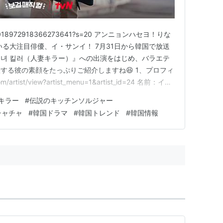
atus/2018972918366273641?s=20 アンニョンハセヨ！りな
いる大注目俳優、イ・サンイ！ 7月31日から韓国で放送
녀 킬러（人妻キラー）』への出演をはじめ、バラエテ
する彼の素顔をたっぷりご紹介しますね😆 1、プロフィ
m/artist/view?artist_menu=1&artist_id=24 名前：イ・
91年11月27日 出身地：大韓民国京畿道安山市 身長/…
キラー
#
伝説のキッチンソルジャー
チャチャ
#
韓国ドラマ
#
韓国トレンド
#
韓国情報