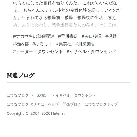
のもとになった書籍を借りてみた。 これがいいんだな
ぁ。 もちろんスミテル少年の被爆体験を語っているのだ
が、生まれてから被爆前、被爆、被爆後の生活、考え
方、人との交わり、戦争遂行者たちの考え、そして作者
（戦闘機パイロットだった）自身の考えなど、様々な視
#
ナガサキの郵便配達
#
早川書房
#
谷口稜曄
#
視野
点や光景がないまぜになって、うねるように思考を揺さ
#
石内都
#
ひろしま
#
集英社
#
川瀬美香
ぶってくる。 自然を愛していたという作者の表現は、暗
#
ピーター・タウンゼンド
#
イザベル・タウンゼンド
く重くなりがちな被爆体験談に別の視野角を持ち込んで
くる。 戦争遂行者たちの考えや科学的データの端的な記
述が、視野を広げてくれるとともに、読者である自分の
関連ブログ
立場を感じ考える上での材料を提示してくる。 …
はてなブログ
>
未指定
>
イザベル・タウンゼンド
はてなブログ タグとは
ヘルプ
開発ブログ
はてなブログトップ
Copyright (C) 2001-
2026
Hatena.