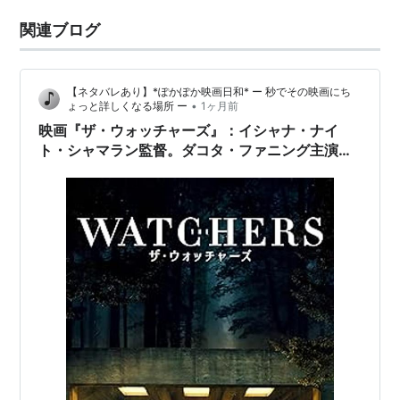
関連ブログ
【ネタバレあり】*ぽかぽか映画日和* ー 秒でその映画にち
•
ょっと詳しくなる場所 ー
1ヶ月前
映画『ザ・ウォッチャーズ』：イシャナ・ナイ
ト・シャマラン監督。ダコタ・ファニング主演。
地図にない森のガラス貼りの部屋に閉じ込められ
た人間と、夜な夜な彼らを観察する謎の監視者。
アイルランドの妖精伝承をベースに描く新感覚ソ
リッドシチュエーション・スリラー