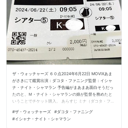
ザ・ウォッチャーズ ６０点2024年6月22日 MOVIXあま
がさきにて鑑賞出演：ダコタ・ファニング監督：イシャ
ナ・ナイト・シャマラン 予告編がまあまあ面白そうだっ
たのと、Ｍ・ナイト・シャマランの娘が監督を務めたと
いうことでチケット購入。 あらすじ ミナ（ダコタ・ファ
ニング）は、スコットランドの動物園に鳥を届けに行く
#
ザ・ウォッチャーズ
#
ダコタ・ファニング
道中の森で車が故障してしまう。助けを求めるミナの前
#
イシャナ・ナイト・シャマラン
に突如老婆が現われ、ミナは奇妙な小屋に誘われる。そ