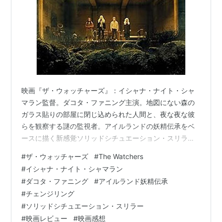
映画『ザ・ウォッチャーズ』：イシャナ・ナイト・シャ
マラン監督。ダコタ・ファニング主演。地図にない森の
ガラス貼りの部屋に閉じ込められた人間と、夜な夜な彼
らを観察する謎の監視者。アイルランドの妖精伝承をベ
ースに描く新感覚ソリッドシチュエーション・スリラー
2024年に公開され、世界的なヒットメーカーであるM・
#
ザ・ウォッチャーズ
#
The Watchers
ナイト・シャマラン監督の娘、イシャナ・ナイト・シャ
#
イシャナ・ナイト・シャマラン
マランの長編初監督・脚本作品として大きな注目を集め
#
ダコタ・ファニング
#
アイルランド妖精伝承
たのが『ザ・ウォッチャーズ』（原題：The Watchers）
#
チェンジリング
です。原作はA・M・シャインによる同名のベストセラー
#
ソリッドシチュエーション・スリラー
小説。主演を務めるのは、かつて天才子役として名を馳
#
映画レビュー
#
映画感想
せ、現在も実力派として活躍し続…