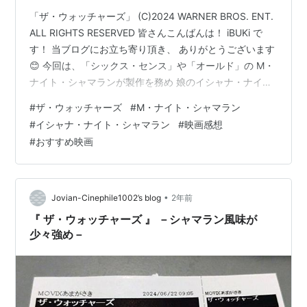
「ザ・ウォッチャーズ」 (C)2024 WARNER BROS. ENT.
ALL RIGHTS RESERVED 皆さんこんばんは！ iBUKi で
す！ 当ブログにお立ち寄り頂き、 ありがとうございます
😊 今回は、「シックス・センス」や「オールド」の M・
ナイト・シャマランが製作を務め 娘のイシャナ・ナイ
ト・シャマランが 長編映画の監督デビューとなった注目
#
ザ・ウォッチャーズ
#
M・ナイト・シャマラン
作 「ザ・ウォッチャーズ」の 感想と解説を行っていきま
#
イシャナ・ナイト・シャマラン
#
映画感想
す！
#
おすすめ映画
•
Jovian-Cinephile1002’s blog
2年前
『 ザ・ウォッチャーズ 』 －シャマラン風味が
少々強め－