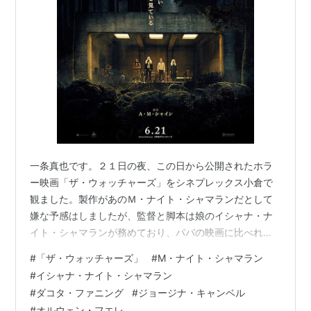
一条真也です。２１日の夜、この日から公開されたホラ
ー映画「ザ・ウォッチャーズ」をシネプレックス小倉で
観ました。製作があのＭ・ナイト・シャマランだとして
嫌な予感はしましたが、監督と脚本は娘のイシャナ・ナ
イト・シャマランが務めており、パパの映画に比べれば
ずいぶんマシでしたね。 ヤフーの「解説」には、「『シ
#
「ザ・ウォッチャーズ」
#
M・ナイト・シャマラン
ックス・センス』などのＭ・ナイト・シャマランが製
#
イシャナ・ナイト・シャマラン
作、彼の娘であるイシャナ・ナイト・シャマランが監
#
ダコタ・ファニング
#
ジョージナ・キャンベル
督・脚本を務めたホラー。地図にない森に迷い込んだア
#
オルウェン・フエレ