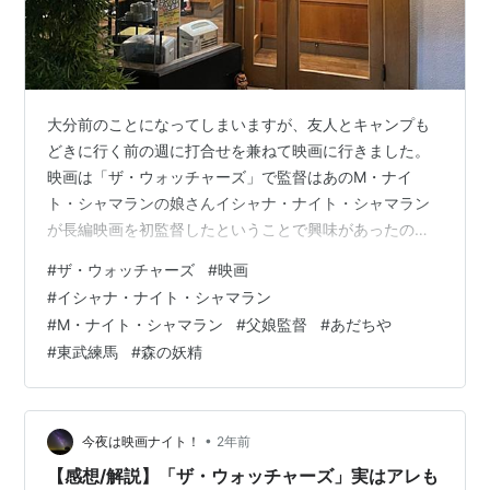
大分前のことになってしまいますが、友人とキャンプも
どきに行く前の週に打合せを兼ねて映画に行きました。
映画は「ザ・ウォッチャーズ」で監督はあのM・ナイ
ト・シャマランの娘さんイシャナ・ナイト・シャマラン
が長編映画を初監督したということで興味があったので
す。 娘さんはなんと24歳の若さでこれを監督したという
#
ザ・ウォッチャーズ
#
映画
から驚きです！ やっぱりお父さんの作品を身近で何度も
#
イシャナ・ナイト・シャマラン
観て来られたのだろうな…と思いました。 主演は天才子
#
M・ナイト・シャマラン
#
父娘監督
#
あだちや
役として知られていた、ダコタ・ファニングです。 主人
#
東武練馬
#
森の妖精
公ミナ（ダコタ・ファニング）は仕事で依頼されたイン
コを届けに行く途中で森の中で車が故障してしまう。 ↑
https://cinema.ne.…
•
今夜は映画ナイト！
2年前
【感想/解説】「ザ・ウォッチャーズ」実はアレも