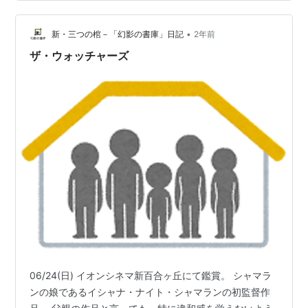
こは夜な夜な、正体不明の監視者がやって来て・・・ ポ
ジティブ・サイド アイルランドといえば『 ウルフウォー
カー 』で描かれたような昼なお暗い森林が豊富にある地
•
新・三つの棺－「幻影の書庫」日記
2年前
域（失われつつあるのは確…
ザ・ウォッチャーズ
06/24(日) イオンシネマ新百合ヶ丘にて鑑賞。 シャマラ
ンの娘であるイシャナ・ナイト・シャマランの初監督作