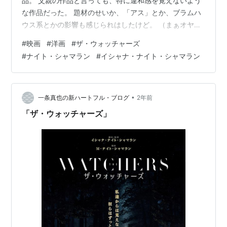
品。 父親の作品と言っても、特に違和感を覚えないよう
な作品だった。 題材のせいか、「アス」とか、ブラムハ
ウス系とかの影響も感じられはしたけど。 （まぁオヤジ
さんも「スプリット」や「ミスター・ガラス」はブラム
#
映画
#
洋画
#
ザ・ウォッチャーズ
ハウスみたいだし） 突っ込みどころ満載の脚本もオヤジ
#
ナイト・シャマラン
#
イシャナ・ナイト・シャマラン
仕込みかな。 あんな場所にあんな建物をどうやって建て
たかとか、インフラ（特に電気）の供給は どうやってた
んだとか（発電機じゃ長期間は持たんよね）とか、言い
出したら切りはあるまい。 まぁでもそれでも、脚本はそ
•
一条真也の新ハートフル・ブログ
2年前
んなに悪くない。 突っ込み…
「ザ・ウォッチャーズ」