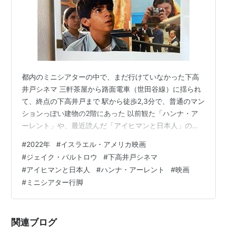
都内のミニシアターの中で、まだ行けていなかった下高
井戸シネマ 三軒茶屋から路面電車（世田谷線）に揺られ
て、終点の下高井戸まで 駅から徒歩2,3分で、普通のマン
ションっぽい建物の2階にあった 以前観た「ハンナ・ア
ーレント」や、最近読んだ「アイヒマンと日本人」の影
響で鑑賞 数百万人のユダヤ人をアウシュビッツに移送す
#
2022年
#
イスラエル・アメリカ映画
る指揮を執ったナチスドイツの親衛隊中佐・アドルフ・
#
ジェイク・パルトロウ
#
下高井戸シネマ
アイヒマンは、大戦後に偽名を使い、難民を装って西ド
#
アイヒマンと日本人
#
ハンナ・アーレント
#
映画
イツからイタリアに入り、そこから船でアルゼンチンに
#
ミニシアター行脚
逃れる その後、家族も呼び寄せ、ブエノスアイレス近郊
に約10年暮らすも、1960年に、イスラエル諜報特務庁
（モサド）により身柄を拘束され、…
関連ブログ