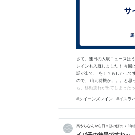
さて、連日の入厩ニュースはう
レインも入厩しました！ 今回
話が出て、 を！？もしかして
ので、 山元待機か。。。と思
も、移動疲れが出てしまったっ
ったみたいです。とはいえ、
#
クイーンズレイン
#
イスラ
ですし、 デビューは秋以降か
にいた イパ子ことイスラパシ
•
馬やらなんやら日々ほのぼの
1年
イパ子の結果ですね～