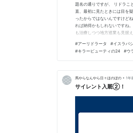
題名の通りですが、 リドラこと
直、最初に見たときには目を疑
ったからではないんですけどね 
れば納得かもしれないですね。
も治療しつつ地方巡業も見据え
す。。リドラは既にサラオクに
#
アーリドラータ
#
イスラパ
アーリドラータ 牡３歳 ※中央
#
キラービューティの24
#
ウ
れば, C級クラスでは地…
•
馬やらなんやら日々ほのぼの
1年
サイレント入厩②！