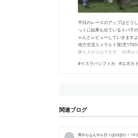
平日のレースのアップはどうし
っくに結果も出ているイパ子の
ゃんとレビューしていきますよ～
地方交流エメラルド賞(芝170
勝ち上がりはできず、 結果か
まずはレースですね。＼(^o
#
イスラパシフィカ
#
エポカ
ノメってる感じですが、 出負け
ω・｀) スタートシーンスター
関連ブログ
•
馬やらなんやら日々ほのぼの
1年