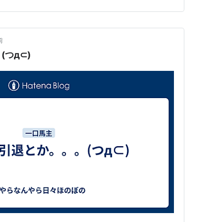
いで…
前
つд⊂)