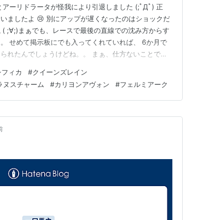
アーリドラータが怪我により引退しました (;ﾟДﾟ) 正
いましたよ 😢 別にアップが遅くなったのはショックだ
( ;∀;)まぁでも、レースで最後の直線での沈み方からす
。 せめて掲示板にでも入ってくれていれば、 6か月で
られたんでしょうけどね。。 まぁ、仕方ないことで
出されて、78万円で落札されています。 詳細はこちら
シフィカ
#
クイーンズレイン
競馬 登録抹消 | サラブレッドオークション無事に復帰す
ラヌスチャーム
#
カリヨンアヴォン
#
フェルミアーク
前