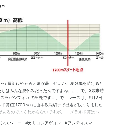
ね～
～♪ 最近はやたらと夏が暑いせいか、夏競馬を避けると
たちはみんな夏休みだったんですよね。。。で、3歳未勝
スラパシフィカ の出走です～。で、レースは、9月2日
ルド賞(芝1700ｍ) に山本政聡騎手で出走が決まりました
があるのでよくわからないですが、 エメラルド賞はハニ
勝たせてもらった縁のあるレースです！💓基本的に地方
レンスハニー
#
カリヨンアヴォン
#
アンティスマ
ないので、 スタートが苦手なイパ子にとっては そこが