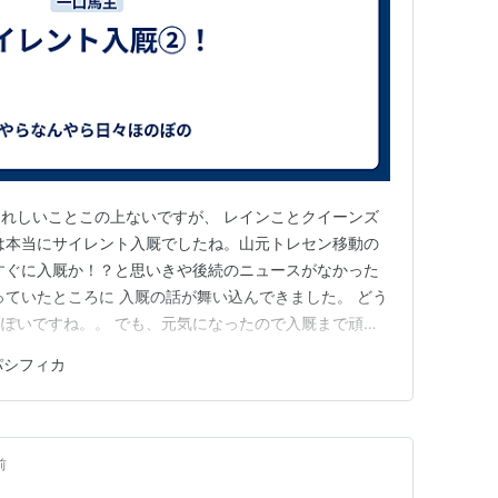
れしいことこの上ないですが、 レインことクイーンズ
は本当にサイレント入厩でしたね。山元トレセン移動の
すぐに入厩か！？と思いきや後続のニュースがなかった
っていたところに 入厩の話が舞い込んできました。 どう
ぽいですね。。 でも、元気になったので入厩まで頑張
今回はゲートのみかな・・・？能力的にはまだまだみたい
パシフィカ
な。。。ついでといっては何ですが、 同じ山元トレセン
フィカ ですが、まぁ…
前
。。。。