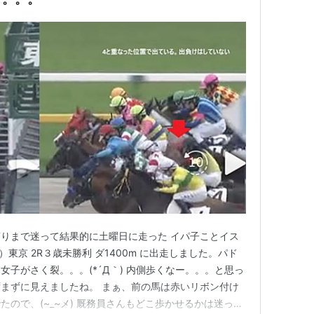
りまで迷って結果的に土曜日に走った イパ子ことイス
土）東京 2R３歳未勝利 ダ1400m に出走しました。パド
子がさく裂。。。(*´Д｀) 内側歩くなー。。。と思っ
まずに見えましたね。 まぁ、前の馬は赤いリボン付け
ので、(~_~メ) 厩務員さんもどこ歩かせるかは迷った