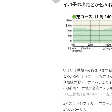
イパ子の出走とか色々
いよいよ秋競馬が始まりますね
ころが多いようで、 うちの仔
利最後の砦？！のイパ子ことイ
(火)盛岡 9Rの地方交流エメラ
～♪正直地方交流のレベルは幅
ーことフローレンスハニーで 
#
イスラパシフィカ
#
フロー
競馬は前に行けないと話になら
#
シルバーリム