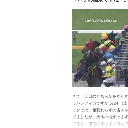
さて、土日のどちらかをぎりぎ
ラパシフィカですが 5/24 （
ックでは、相変わらずの省エネ女
てましたが、馬体の出来はまず
てるし、後ろの馬はイレ混んでた