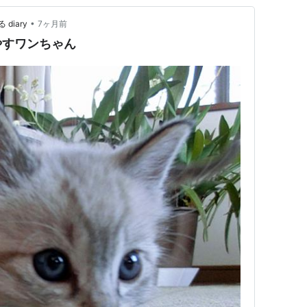
•
iary
7ヶ月前
やすワンちゃん