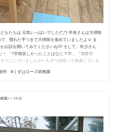
もたちは 元気いっぱいでした(^_^) 年長さんは大掃除
ので、慣れた手つきで大掃除を進めていましたよ☺ ま
かお話を聞いてみてくださいね♡ そして、年少さん
た！ 「1学期楽しかったことはなに？♡」 「○○で
さそうにしていましたが一人ずつ頑張って発表していまし
がたくさんあるので、クラスみんなで楽しく過ごしたいと
制作
#
くずはローズ幼稚園
 ばらぐみさんではケーキづくり♡ 出来上がったケーキ
けてお歌と一緒にプ…
•
樟葉)
2年前