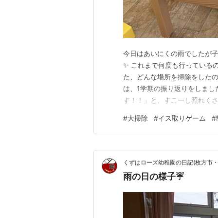
今日はあいにくの雨でしたが子ど
✨ これまで何度も行っている
た、どんな場所を掃除をしたの
は、1学期の振り返りをしまし
す！！」と、すこーし照れく
たよ💕 ２学期も楽しいこと
#
大掃除
#
イス取りゲーム
#
思います☺ その他にも・・・
は、今日がお誕生日の先生に向
くずはローズ幼稚園の日記(枚方市・
雨の日の様子☔