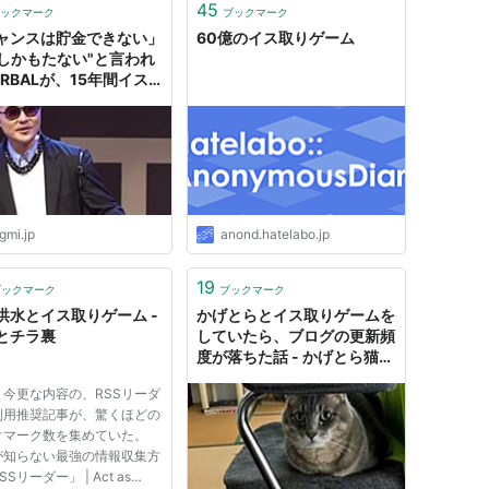
45
ックマーク
ブックマーク
ャンスは貯金できない」
60億のイス取りゲーム
年しかもたない"と言われ
ERBALが、15年間イス
ゲームに勝ち続けてこれ
 - ログミー[o_O]
gmi.jp
anond.hatelabo.jp
19
ブックマーク
ブックマーク
洪水とイス取りゲーム -
かげとらとイス取りゲームを
とチラ裏
していたら、ブログの更新頻
度が落ちた話 - かげとら猫生
活
、今更な内容の、RSSリーダ
利用推奨記事が、驚くほどの
クマーク数を集めていた。
が知らない最強の情報収集方
Sリーダー」 | Act as