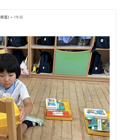
•
樟葉)
1年前