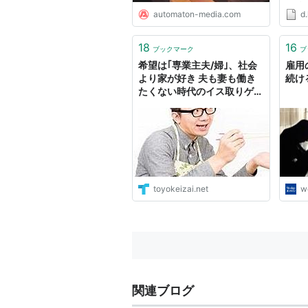
Profes
automaton-media.com
d.
HIR
ば、
クマ
18
16
ブックマーク
ブ
はてな
希望は｢専業主夫/婦｣、社会
雇用
ない最.
より家が好き 夫も妻も働き
続け
たくない時代のイス取りゲー
ム
toyokeizai.net
w
関連ブログ