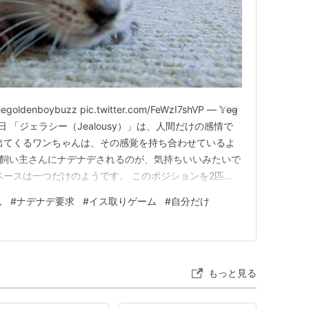
hegoldenboybuzz pic.twitter.com/FeWzI7shVP — 𝕐o̴g̴
1月28日 「ジェラシー（Jealousy）」は、人間だけの感情で
出てくるワンちゃんは、その感覚を持ち合わせているよ
、飼い主さんにナデナデされるのが、気持ちいいみたいで
ペースは一つだけのようです。 このポジションを2匹
可愛いです。 飼い主さんは、両手があるので、それぞ
ん
#
ナデナデ要求
#
イス取りゲーム
#
自分だけ
とも…
もっと見る