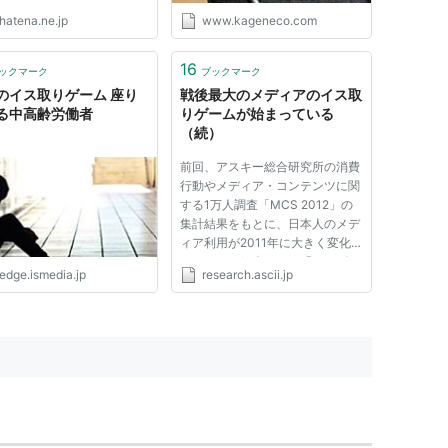
sional - hiroki.jp by
hatena.ne.jp
www.kageneco.com
OCASTER どちらかと言え
読むべきは記事本文よりブッ
ークコメントかもしれない。
16
ックマーク
ブックマーク
ブックマーク - 若者が知ら
のイス取りゲーム 座り
戦後最大のメディアのイス取
..
る中高齢労働者
りゲームが始まっている
（続）
前回、アスキー総合研究所の消費
行動やメディア・コンテンツに関
する1万人調査「MCS 2012」の
集計結果をもとに、日本人のメデ
ィア利用が2011年に大きく変化
したことを紹介した。「テレビの
edge.ismedia.jp
research.ascii.jp
１日平均視聴時間」の大幅な減
少、「PCからのネット利用時
間」と「携帯電話利用率」の普及
以来初めての減少、そして、「ス
マートフ...