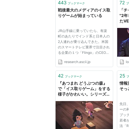
443
72
ブックマーク
ブ
戦後最大のメディアのイス取
「チ
りゲームが始まっている
"2
たV
取り
JR山手線に乗っていたら、有楽
たワケ
町のあたりでインド系と日本人の
2人連れが乗り込んできた。米国
のスマートテレビ業界で注目され
る企業の１つ「Flingo」のCEOと
マネージングディレクターだっ
research.ascii.jp
lo
た。なぜわかったのかというと、
日本人は、わたしが編集長をつと
めていた雑誌で何かとお世話にな
42
25
ブックマーク
っていたW氏だったからだ。同社
『あつまれ どうぶつの森』
情報
は、...
で「イス取りゲーム」をする
そっ
様子がかわいい。シリーズが
進化しイス取りゲームも進化
先日
する - AUTOMATON
ーの
ブッ
若者
法「RS