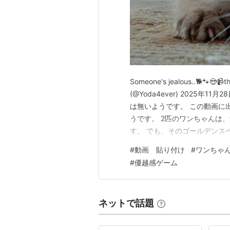
Someone's jealous..🐕🐾😍📹t
(@Yoda4ever) 2025年1
は無いようです。 この動画に
うです。 2匹のワンちゃんは
す。 でも、そのゴールデンス
で、かわるがわる奪い合う姿が
#
動画 貼り付け
#
ワンちゃ
れ同時に撫でてもらえるだろう
#
優越感ゲーム
ネットで話題