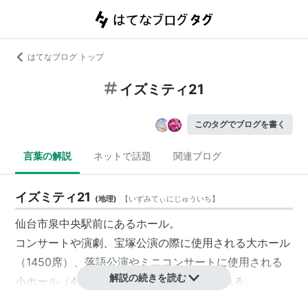
はてなブログ トップ
イズミティ21
このタグでブログを書く
言葉の解説
ネットで話題
関連ブログ
イズミティ21
(
地理
)
【
いずみてぃにじゅういち
】
仙台市泉中央駅前にあるホール。
コンサートや演劇、宝塚公演の際に使用される大ホール
（1450席）、落語公演やミニコンサートに使用される
解説の続きを読む
小ホール（403席）、展示室等から構成される。
正式名称は仙台市泉文化創造センター。