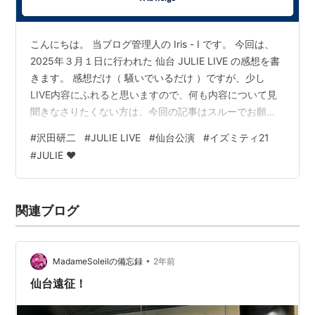
こんにちは。 当ブログ管理人の Iris - I です。 今回は、
2025年３月１日に行われた 仙台 JULIE LIVE の感想を書
きます。 感想だけ（ 騒いでいるだけ ）ですが、少し
LIVE内容にふれると思いますので、何も内容について見
聞きなさりたくない方は、今回の記事はスルーでお願い
致します。 。 。 。 。 。 。 。 。 。 。 。 《 初の宮城県
#
沢田研二
#
JULIE LIVE
#
仙台公演
#
イズミティ21
入り 》 2025年３月１日の仙台 沢田研二 LIVE 2025 に参
#
JULIE ❤️
加するため、初めて宮城県 仙台を訪れました。 仙台駅、
広いと聞いていましたが、とっても大きくて、いきなり
迷子モード。 （ 駅員さんに道を聞きましたら、教えてく
関連ブログ
ださった右…
•
MadameSoleilの備忘録
2年前
仙台遠征！