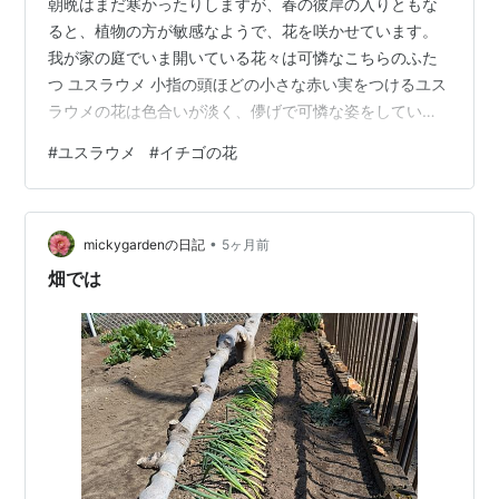
朝晩はまだ寒かったりしますが、春の彼岸の入りともな
ると、植物の方が敏感なようで、花を咲かせています。
我が家の庭でいま開いている花々は可憐なこちらのふた
つ ユスラウメ 小指の頭ほどの小さな赤い実をつけるユス
ラウメの花は色合いが淡く、儚げで可憐な姿をしていま
す。 すでに梅の花は散ってしまいましたが、梅とバトン
#
ユスラウメ
#
イチゴの花
タッチするかのように、ユスラウメの花が咲き始めまし
た。 イチゴ さちの香 冬の間に友人にもらったイチゴに
白い花が咲きました。 イチゴの花も可憐ですよね。 花が
•
落ちた後は、イチゴの実になる中心部分がどんどん大き
mickygardenの日記
5ヶ月前
くなっていきます。 イチゴの花が我が家の庭で咲くのは
畑では
ずいぶん久しぶりです。 実の収穫…