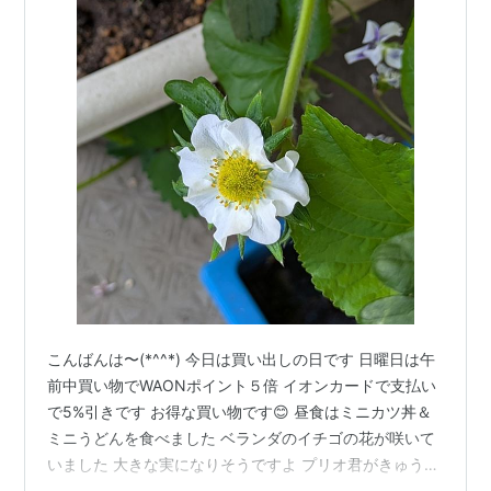
こんばんは〜(*^^*) 今日は買い出しの日です 日曜日は午
前中買い物でWAONポイント５倍 イオンカードで支払い
で5%引きです お得な買い物です😊 昼食はミニカツ丼＆
ミニうどんを食べました ベランダのイチゴの花が咲いて
いました 大きな実になりそうですよ プリオ君がきゅうり
の苗を買ってきました 観察日記になりそうです(* ´艸｀)ｸ