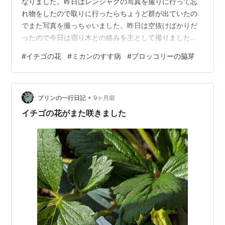
なりました。昨日はレンジャクの写真を撮りに行って忘
れ物をしたので取りに行ったらちょうど群が出ていたの
でまた写真を撮っちゃいました。昨日は空抜けばかりだ
ったので今日は宿り木との絡みを主として撮りました。
今日の収穫：ブロッコリーの脇芽（４個）・ダイコン
#
イチゴの花
#
ミカンのすす病
#
ブロッコリーの脇芽
（１） 朝は一時曇っていたもののお日様たっぷりになっ
たのでイチゴを外の出してやりました。このところの暖
かさで花梗が伸びて実が大きくなったら垂れ下がりそう
•
です。 こ～んなに・・・ちゃんと受粉してくれたかな？
プリンの一行日記
9ヶ月前
今日もブロッコリー１個99円で売っていました。生産者
イチゴの花がまた咲きました
さんが可哀想！ 脇芽がどんどん大きくなる…