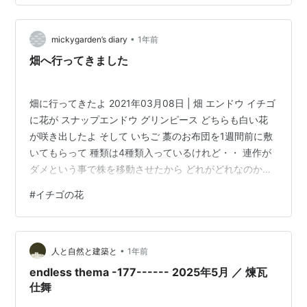
gooからきました ランキング参加中ハンドメイド ランキ
ング参加中ガーデニング ランキング参加中ライフスタイ
ル ラ…
•
mickygarden’s diary
1年前
畑へ行ってきました
畑に行ってきたよ 2021年03月08日 | 畑 エンドウ イチゴ
に花が スナップエンドウ グリンピース どちらも白い花
が咲き出したよ そして いちご 藁のお布団を1週間前に敷
いてもらって 種類は4種類入っているけれど・・ 連作が
ダメという事で株を移動させたから どれがどれなのか品
種名分からなくなっちゃった (;^ω^) まあいいか 美味しい
#
イチゴの花
実がつきますように #畑 #エンドウの花 #イチゴの花
•
人と自然と建築と
1年前
endless thema -177------ 2025年5月 ／ 煉瓦
仕舞