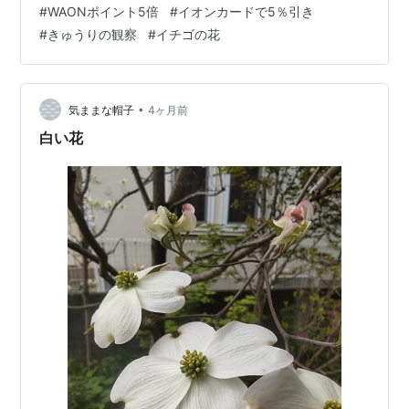
#
WAONポイント5倍
#
イオンカードで5％引き
ｽｸｽ 楽しみです 午後は先日貰った着物をほどいていまし
#
きゅうりの観察
#
イチゴの花
た 結構ほどいた糸の始末が大変でした 肩が凝ってしまっ
たわ(;^_^A 明日はスイミングです ではまたね～～～ 引き
続きgooから来ました応援クリックお願いいたします ラ
ンキング参加中gooからきました ランキ…
•
気ままな帽子
4ヶ月前
白い花