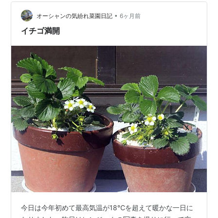
が追い付かない⤵ そして昨年11月に蒔いた青首大根 まだ
•
十分育っていないのに塔立ちが始まって すべて抜き取り
オーシャンの気紛れ菜園日記
6ヶ月前
ブロ友さんようちゃん紹介のビール漬けにしました si-
イチゴ満開
yo7…
今日は今年初めて最高気温が18℃を超えて暖かな一日に