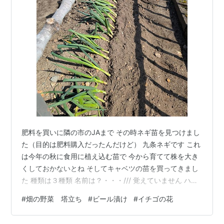
肥料を買いに隣の市のJAまで その時ネギ苗を見つけまし
た（目的は肥料購入だったんだけど） 九条ネギです これ
は今年の秋に食用に植え込む苗で 今から育てて株を大き
くしておかないとね そしてキャベツの苗を買ってきまし
た 種類は３種類 名前は？・・・/// 覚えていません ハハ
ハ 分葱もそろそろ食べごろだよって熱い視線を送ってく
#
畑の野菜 塔立ち
#
ビール漬け
#
イチゴの花
れるのですが・・・ ほうれん草も一気に大きくなりだし
ています そんなに皆急いで大きくならないでよ 💦 消費