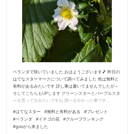
ベランダで咲いていました おはようございます🎵 昨日の
はてなスターマークについて調べてみました 色は無料と
有料があるみたいです 詳し事は書いてませんでしたが～
そしてこちらもUPします グリーンスターとパープルスタ
ーを貰ってるみたいですね 調べる分かった事です
(o^―^o)ﾆｺ 午後はスイミングへ行ってきます 月曜日楽し
#
はてなスター
#
無料と有料がある
#
プレゼント
みのグループランキングは皆様の応援のお陰です gooか
#
ベランダ
#
イチゴの花
#
グループランキング
ら来ました～頑張って順位が上がるとうれしいですね 今
#
gooから来ました
週もよろしくお願いいたしますm(__)m ランキング参加中