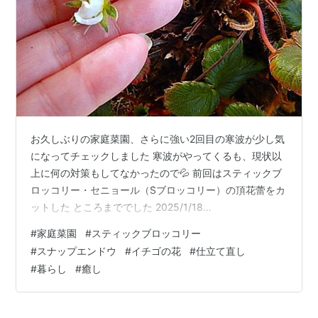
お久しぶりの家庭菜園、さらに強い2回目の寒波が少し気
になってチェックしました 寒波がやってくるも、現状以
上に何の対策もしてなかったので💦 前回はスティックブ
ロッコリー・セニョール（Sブロッコリー）の頂花蕾をカ
ットした ところまででした 2025/1/18
ampinpin.hatenablog.jp 2月2日 約2週間後のSブロッコ
#
家庭菜園
#
スティックブロッコリー
リー 特に変わりもなく 2月8日 時間が無かったので防虫
#
スナップエンドウ
#
イチゴの花
#
仕立て直し
ネットの上から1枚だけ、真横から📷 2月9日 猛吹雪を乗
#
暮らし
#
癒し
り越え、少し茎が伸びてた～ 葉をちょっと除けて・・・
茎がもっと伸びないと、まだ収穫には至りませ～ん 気に
なってたのはスナップエンドウ！ 2月2日 スジナイ…