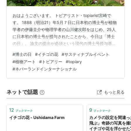
おはようございます。 トピアリスト・topiarist宮崎で
す。 1888（明治21）年5月７日に日本初の博士号が植物
学者の伊藤圭介や物理学者の山川健次郎をはじめ、25人
に日本初の博士号が授与されたことから、今日は「博士
の日」。 論文の提出が必須という現代の博士号授与基準
ができたのは1891年以降のことです（PR TIMESよ
#
博士の日
#
イチゴの花
#
サスティナブルイベント
り）。 そして今日の誕生花はイチゴ。 イチゴの花は小さ
#
植物アート
#
トピアリー
#
topiary
くてとても可憐ですよね。 今週も（といってももう木曜
#
ネバーランドインターナショナル
ですが(笑)）ゴキゲンで♪ イチゴの花 オランダイチゴ 流
通名：天使のイチゴ 「語り」「動き」「輝く」【次世代
トピアリー】April Dream 植物アートトピアリー…
ネットで話題
もっと見る
12
9
ブックマーク
ブックマーク
イチゴの花 - Ushidama Farm
カメラの設定を間違っ
飛ぶ」奇跡の写真を撮影 
イチゴや花を浮かせた