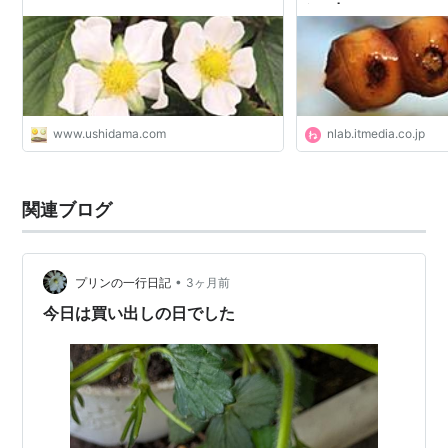
態に | ねとらぼ
www.ushidama.com
nlab.itmedia.co.jp
関連ブログ
•
プリンの一行日記
3ヶ月前
今日は買い出しの日でした