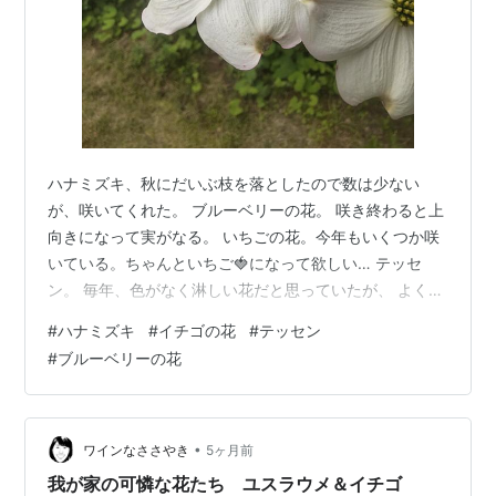
ハナミズキ、秋にだいぶ枝を落としたので数は少ない
が、咲いてくれた。 ブルーベリーの花。 咲き終わると上
向きになって実がなる。 いちごの花。今年もいくつか咲
いている。ちゃんといちご🍓になって欲しい… テッセ
ン。 毎年、色がなく淋しい花だと思っていたが、 よく見
ると花びらも綺麗！それにふたつそろうと豪華に見え
#
ハナミズキ
#
イチゴの花
#
テッセン
た！ ろくに手入れもしてない庭にも春になれば、花が咲
#
ブルーベリーの花
く。 咲けば咲いたでなんか嬉しい。 だったら、もっと日
頃から面倒みてあげなきゃね、と毎年思う。 今は白い
花、多し。
•
ワインなささやき
5ヶ月前
我が家の可憐な花たち ユスラウメ＆イチゴ