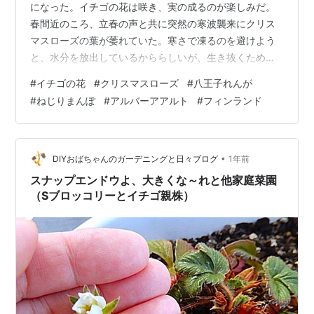
になった。イチゴの花は咲き、実の成るのが楽しみだ。
春間近のころ、立春の声と共に突然の寒波襲来にクリス
マスローズの葉が萎れていた。寒さで凍るのを避けよう
と、水分を放出しているかららしいが、生き抜くための
知恵だ。暖かい日差しに包まれながら、今年も元気に咲
#
イチゴの花
#
クリスマスローズ
#
八王子れんが
いていた。 暮れに整理の予定だった溜まりに溜まった切
#
ねじりまんぽ
#
アルバーアアルト
#
フィンランド
り抜きやメモやスケッチの中に、朝日新聞夕刊
（20231107）のシリーズ「建てモノがたり」に1918米
蔵として建てられた煉瓦造の建物が紹介されているのを
見つけた。「八王子れんが」が使用された木組煉瓦造
•
DIYおばちゃんのガーデニングと日々ブログ
1年前
で、写真のキャプションには、地面に近い部分に…
スナップエンドウよ、大きくな～れと他家庭菜園
（Sブロッコリーとイチゴ親株）