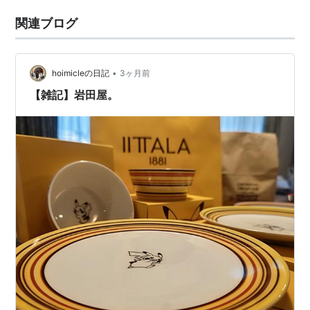
関連ブログ
•
hoimicleの日記
3ヶ月前
【雑記】岩田屋。