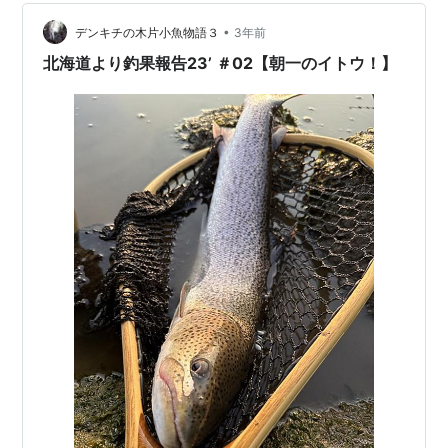
メートル程の距離で向かい合う黒竜江省黒河市の南東部
に在る、某ダムへと流れ込む水系。 Image©️2023
•
デンキチの木片小魚物語３
3年前
TerraMetri…
北海道より釣果報告23’ ＃02【朝一のイトウ！】