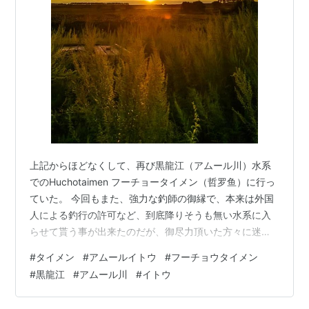
上記からほどなくして、再び黒龍江（アムール川）水系
でのHuchotaimen フーチョータイメン（哲罗鱼）に行っ
ていた。 今回もまた、強力な釣師の御縁で、本来は外国
人による釣行の許可など、到底降りそうも無い水系に入
らせて貰う事が出来たのだが、御尽力頂いた方々に迷惑
を掛ける可能性が少しでも有る以上、引き続き実釣及び
#
タイメン
#
アムールイトウ
#
フーチョウタイメン
地名詳細等は割愛させて頂きます。 今回の目的地の大ま
#
黒龍江
#
アムール川
#
イトウ
かな地点は、ロシアのブラゴヴェシチェンスク
Благове́щенскと、黒龍江（アムール川）を挟んで500