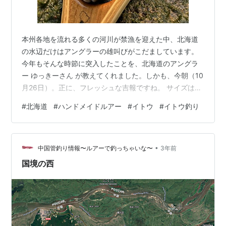
本州各地を流れる多くの河川が禁漁を迎えた中、北海道
の水辺だけはアングラーの雄叫びがこだましています。
今年もそんな時節に突入したことを、北海道のアングラ
ー ゆっきーさん が教えてくれました。しかも、今朝（10
月26日）。正に、フレッシュな吉報ですね。 サイズは
60㎝ とのこと。 私からすれば、十分に大きいサイズ。
#
北海道
#
ハンドメイドルアー
#
イトウ
#
イトウ釣り
しかも、顔つきが「イトウそのもの」。 実測値よりも大
きく見えてしまうのは、イトウという稀有な存在が醸し
たバイアスなのか、はたまた北海道が持っている圧倒的
•
なスケール感なのか … 。 お使いいただいたのは、ワンオ
中国管釣り情報〜ルアーで釣っちゃいな〜
3年前
フモデルの Itoyo70-Flat（リップレス）ですね。 長く使
国境の西
って頂いて…