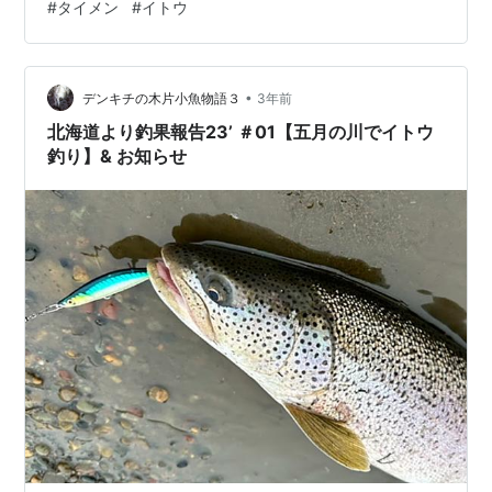
#
タイメン
#
イトウ
生息して居る事が確実な水系はいくつか見つかったが、
やはり何処も釣りの許可が降りる可能性は限りなく0に近
く、現地のルアーフィッシャーマン数名に尋ねても、残
念ながら全て同じ返答だった。 しかし、調査をしている
•
デンキチの木片小魚物語３
3年前
中で、現地のルアーフィッシャーマンから、…
北海道より釣果報告23’ ＃01【五月の川でイトウ
釣り】& お知らせ