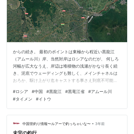
からの続き。 最初のポイントは東極から程近い黒龍江
（アムール川）岸、当然対岸はロシアなのだが、 何しろ
河幅が広大なうえ、岸辺は堆積物の浅瀬がかなり長く続
き、泥底でウェーディングも難しく、メインチャネルは
おろか、駆け上がり迄キャストする事さえ到底不可能
で、ベイトを追って浅瀬へ入ってくる瞬間をピンポイン
#
ロシア
#
中国
#
黒龍江
#
黒竜江省
#
アムール川
トで狙う、待ちの釣り方しかチャンスは無い様に思え
#
タイメン
#
イトウ
た。 次のポイントは黒龍江に流れ込む支流の合流地点、
ここも普段は堆積物の浅瀬が続いていると思われるのだ
が、連日の雨の影響で水位が上がっており、メインチャ
ネルを見つけるのが困難。遠目には魚が居着いてそう
•
中国管釣り情報〜ルアーで釣っちゃいな〜
3年前
な、明らかに濁りが入ってないポイントもみえるには見
未完の釣行