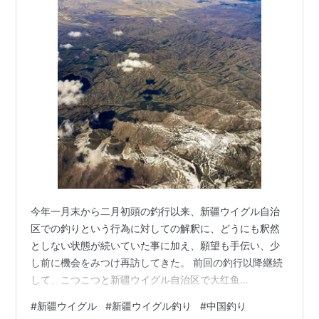
今年一月末から二月初頭の釣行以来、新疆ウイグル自治
区での釣りという行為に対しての解釈に、どうにも釈然
としない状態が続いていた事に加え、願望も手伝い、少
し前に機会をみつけ再訪してきた。 前回の釣行以降継続
して、こつこつと新疆ウイグル自治区で大红鱼
（Huchotaimen フーチョータイメン）を狙える水系を調
#
新疆ウイグル
#
新疆ウイグル釣り
#
中国釣り
べていたところ、カナス水系をはじめ、大红鱼が現在も