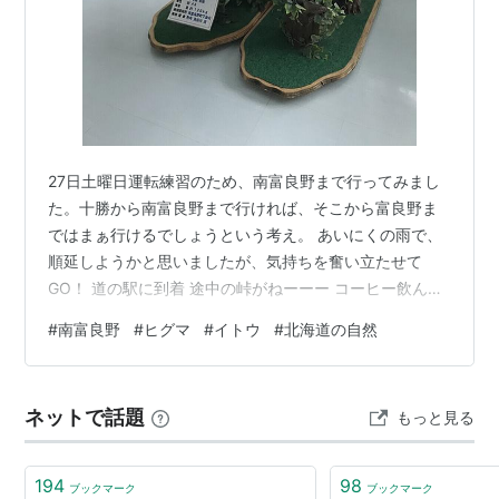
27日土曜日運転練習のため、南富良野まで行ってみまし
た。十勝から南富良野まで行ければ、そこから富良野ま
ではまぁ行けるでしょうという考え。 あいにくの雨で、
順延しようかと思いましたが、気持ちを奮い立たせて
GO！ 道の駅に到着 途中の峠がねーーー コーヒー飲んで
ソフトクリーム食べて、野菜（摘果メロン目当てで行っ
#
南富良野
#
ヒグマ
#
イトウ
#
北海道の自然
た）を買って、２階でヒグマとイトウの剥製をじっくり
眺めてから帰宅しました。 ヒグマって、、、、可愛い
よ？ 恐ろしさを出すためにか剥製は大体口を開けて牙を
ネットで話題
もっと見る
のぞかせていますが、そして実際凶暴なところもあるの
でしょうが、基本的に丸耳で可愛い顔立ちだと思いま
す。誰もいなかったので、たくさん撫でてきま…
194
98
ブックマーク
ブックマーク