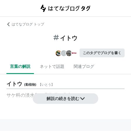
はてなブログ トップ
イトウ
このタグでブログを書く
言葉の解説
ネットで話題
関連ブログ
イトウ
(
動植物
)
【
いとう
】
サケ科の淡水魚。北海道に生息する。
解説の続きを読む