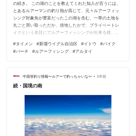
の続き。 この湖のことを教えてくれた知人が言うには、
とあるルアーマンの釣り熱が高じて、元々ルアーフィッ
シング対象魚が豊富だったこの湖を含む、一帯の土地を
丸ごと買い取っただか、借地したかで、プライベートレ
イクという名目にてルアーフィッシングが出来る様、整
備したと言う事らしかった。釣り堀界隈では耳慣れた話
#
タイメン
#
新彊ウイグル自治区
#
イトウ
#
パイク
だが、湖の規模感、地理的、気候条件等を考えると、眉
#
パーチ
#
ルアーフィシング
#
アルタイ
唾感が全く無かったとは言い切れなかったのだが、果て
してその話通りで、着いて先ず驚いたのが、仮設では有
るが浮き桟橋があり、そこには数隻のフィシングボート
とカヤックが係留されており、沖ではボートからキャス
•
中国管釣り情報〜ルアーで釣っちゃいな〜
3年前
ティングしているアングラーの姿が確認できた。 到…
続・国境の南