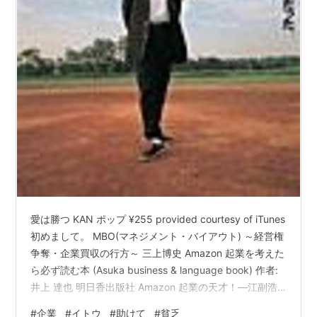
愛は勝つ KAN ポップ ¥255 provided courtesy of iTunes
初めまして。 MBO(マネジメント・バイアウト) ～経営権
争奪・企業買収の行方～ 三上博史 Amazon 起業を考えた
ら必ず読む本 (Asuka business & language book) 作者:
井上 達也 明日香出版社 Amazon 起業の天才！―江副浩
正 ８兆円企業リクルートをつくった男 作者:大西 康之 東
#
企業
#
イトウ
#
助けて
#
貧乏