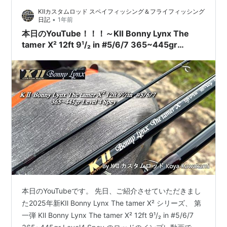
KⅡカスタムロッド スペイフィッシング＆フライフィッシング
•
日記
1年前
本日のYouTube！！！～KⅡ Bonny Lynx The
tamer X² 12ft 9¹/₂ in #5/6/7 365~445gr
Level4 Spey～
本日のYouTubeです。 先日、ご紹介させていただきまし
た2025年新KⅡ Bonny Lynx The tamer X² シリーズ、 第
一弾 KⅡ Bonny Lynx The tamer X² 12ft 9¹/₂ in #5/6/7