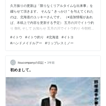
久方振りの更新は「限りなくリアルタイムな出来事」を
綴らせて頂きます。 そんな ” きっかけ ” を与えてくれた
のは、北海道のユッキーさんです。 （※追加情報があれ
ば、本稿上で内容を更新する予定） 五月の川でイトウ釣
り 御礼 そして お知らせ 五月の川でイトウ釣り 今朝程
（2023年5月18日）、食後の珈琲をのんびり飲んでいた
#
イトウ
#
イトウ釣り
#
北海道
#
イトヨ
ら、LINEの着信音が連続して鳴り響きました。 直ぐにピ
#
ハンドメイドルアー
#
リップレスミノー
ンときましたよ（笑）。 何故なら、昨日、彼から釣行予
定を聞いていたから。「このタイミングでのLINEだか
ら、釣果があったな！」といった感じでした。 興奮気味
にLINEを開くと、そこには眩いばかりの銀鱗が … 。そし
•
itoucompanyの日記
3年前
て、…
初めまして。