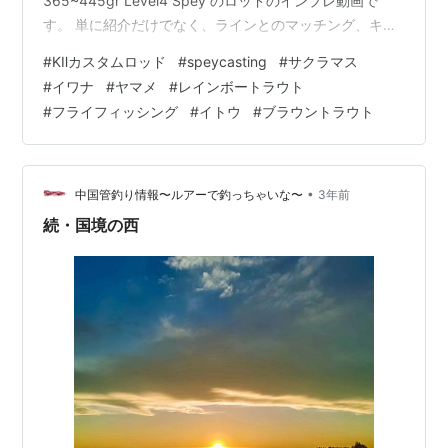
365~445gr Level4 Spey のロッドのインプレ動画で
す。 単に紹介だけでなく、ラインとのマッチング、キャ
スト時の安定性などを解説しました動画でございます。
#
KⅡカスタムロッド
#
speycasting
#
サクラマス
本流でも湖でも今までにない新たなる感覚のスペイエキ
#
イワナ
#
ヤマメ
#
レインボートラウト
スパート専用ロッドです！ お時間ございます時にでもご
#
フライフィッシング
#
イトウ
#
ブラウントラウト
覧いただけましたらと思います。 よろしくお願いいたし
ます。 詳細はこちら！！！ ＊KⅡ…
•
中国管釣り情報〜ルアーで釣っちゃいな〜
3年前
続・国境の西