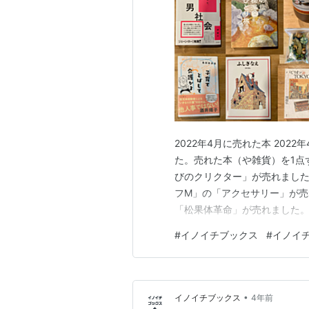
2022年4月に売れた本 2022
た。売れた本（や雑貨）を1点ず
びのクリクター」が売れました。
フM」の「アクセサリー」が売
「松果体革命」が売れました。
れました。 ポプリ 同日、「
#
イノイチブックス
#
イノイ
同日、「雨月堂」の「博士の本
ス」の「…
•
イノイチブックス
4年前