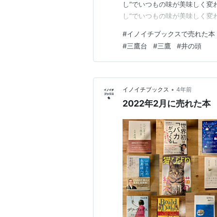
し”でいつもの味が美味しく変わ
し”でいつもの味が美味しく変
ピ」が売れました。 土井善晴の
#
イノイチブックスで売れた本
事文脈 vol.9」が売れました。
#
三鷹台
#
三鷹
#
井の頭
•
イノイチブックス
4年前
2022年2月に売れた本