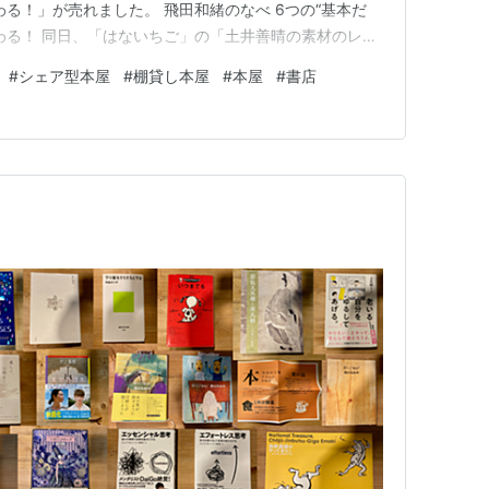
る！」が売れました。 飛田和緒のなべ 6つの“基本だ
わる！ 同日、「はないちご」の「土井善晴の素材のレシ
素材のレシピ 2022.3.3（木）は「はないちご」の「仕
#
シェア型本屋
#
棚貸し本屋
#
本屋
#
書店
 仕事文脈 vol.9 同日、「手から手へ…