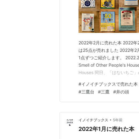
2022年2月に売れた本 2022
は25点が売れました 2022
1点ずつご紹介します。 2022
Smell of Other People's H
Houses 同日、「はないち
菜でよいという提案 2022.
#
イノイチブックスで売れた本
のzine」が売れました…
#
三鷹台
#
三鷹
#
井の頭
•
イノイチブックス
5年前
2022年1月に売れた本