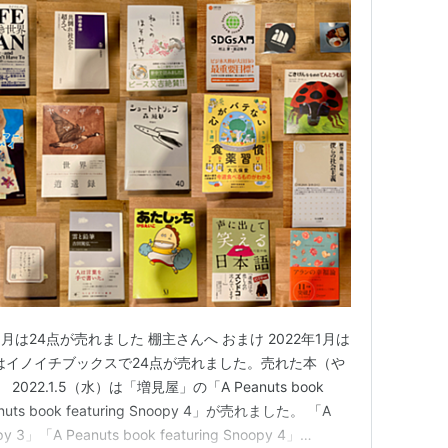
年1月は24点が売れました 棚主さんへ おまけ 2022年1月は
1月はイノイチブックスで24点が売れました。売れた本（や
22.1.5（水）は「増見屋」の「A Peanuts book
eanuts book featuring Snoopy 4」が売れました。 「A
opy 3」「A Peanuts book featuring Snoopy 4」