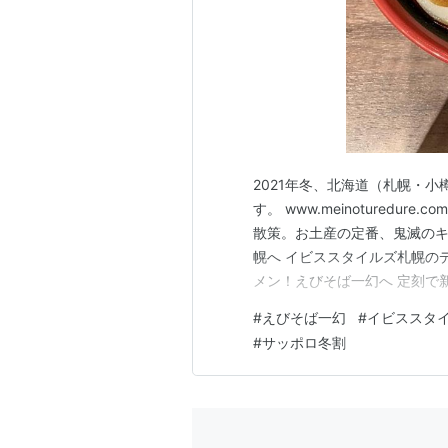
2021年冬、北海道（札幌・
す。 www.meinoturedu
散策。お土産の定番、鬼滅のキ
幌へ イビススタイルズ札幌の
メン！えびそば一幻へ 定刻で
道での1食目！ 行先は、、、 
#
えびそば一幻
#
イビススタ
4年前に北海道へ旅した時は、
#
サッポロ冬割
へ寄らず、帰りは早…