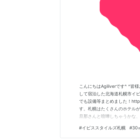
こんにちはAgiliverです^
して宿泊した北海道札幌市イビス
でも設備等まとめました！https:
す。札幌はたくさんのホテル
旦那さんと喧嘩しちゃうかな、
イビススタイルズ札幌を選び
#
イビススタイルズ札幌
#
30
グ ツインルーム に宿泊です。
フ…