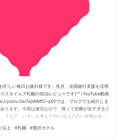
 ^皆様お忙しい毎日お疲れ様です。先月、全国旅行支援を活用
スタイルズ札幌の宿泊レビューです(^^♪YouTube動画
//youtu.be/5IpWMfO-qX0では、ブログでも紹介しま
があります。今回は連泊なので、狭くて距離が近すぎると
、？など、いろいろ考えて30㎡以上の広い部屋がある
ました！！それでは、お部屋の紹介です。デラックスキン
㎡以上
#
札幌
#
贅沢ホテル
​広々33平米のお部屋でした。イビススタイルズ札幌ソ