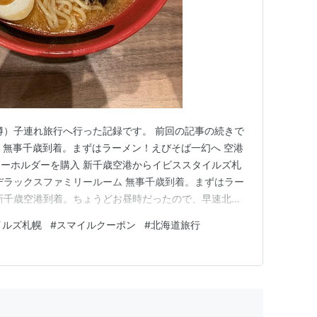
小樽）子連れ旅行へ行った記録です。 前回の記事の続きで
re.com 無事千歳到着。まずはラーメン！えびそば一幻へ 空港
ーホルダーを購入 新千歳空港からイビススタイルズ札
デラックスファミリールーム 無事千歳到着。まずはラー
新千歳空港到着。ちょうどお昼時だったので、早速北海
北海道ラーメン道場の中の、、、 えびそば 一幻です！！
イルズ札幌
#
スマイルクーポン
#
北海道旅行
到着した日は真っすぐ札幌へ向かってしまったのでここ