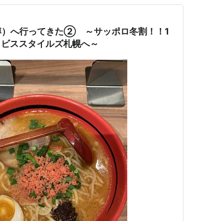
樽）へ行ってきた② ～サッポロ冬割！！1
イビススタイルズ札幌へ～