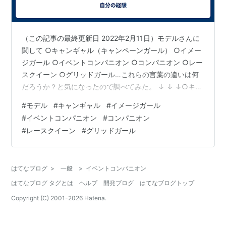
（この記事の最終更新日 2022年2月11日）モデルさんに
関して ○キャンギャル（キャンペーンガール） ○イメー
ジガール ○イベントコンパニオン ○コンパニオン ○レー
スクイーン ○グリッドガール…これらの言葉の違いは何
だろうか？と気になったので調べてみた。 ↓ ↓ ↓○キャ
ンギャル（キャンペーンガール）： 企業が、自社商品の
#
モデル
#
キャンギャル
#
イメージガール
販売促進などのキャンペーンで登用するモデルやタレン
#
イベントコンパニオン
#
コンパニオン
トなどのこと。 ○イメージガール： 「キャンギャル」と
#
レースクイーン
#
グリッドガール
ほぼ同じ。 ○イベントコンパニオン： 「キャンギャル」
や「イメージガール」とほぼ同じ。 ○コンパニオン： 同
じ目的の連れ・付き添い・仲間のこと。 宴会や会社の旅
はてなブログ
>
一般
>
イベントコンパニオン
行などで…
はてなブログ タグとは
ヘルプ
開発ブログ
はてなブログトップ
Copyright (C) 2001-
2026
Hatena.