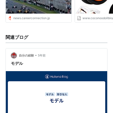
news.careerconnection.jp
www.coconoodollblo
関連ブログ
•
自分の経験
5年前
モデル