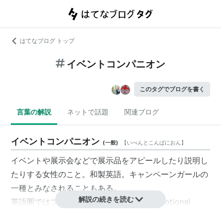
はてなブログ トップ
イベントコンパニオン
このタグでブログを書く
言葉の解説
ネットで話題
関連ブログ
イベントコンパニオン
(
一般
)
【
いべんとこんぱにおん
】
イベントや展示会などで展示品をアピールしたり説明し
たりする女性のこと。和製英語。キャンペーンガールの
一種とみなされることもある。
解説の続きを読む
英語圏では
プロモーショナルモデル
（Promotional
model）と言う。