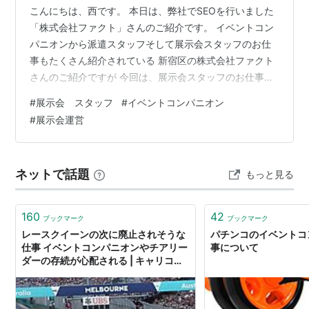
こんにちは、西です。 本日は、弊社でSEOを行いました
「株式会社ファクト」さんのご紹介です。 イベントコン
パニオンから派遣スタッフそして展示会スタッフのお仕
事もたくさん紹介されている 新宿区の株式会社ファクト
さんのご紹介ですが 今回は、展示会スタッフのお仕事に
ついてご紹介したいと思います。 展示会スタッフ 展示会
#
展示会 スタッフ
#
イベントコンパニオン
スタッフとは、企業や団体が開催する展示会やイベント
#
展示会運営
で、 来場者の対応や案内を行う人のことです。 展示会ス
タッフの仕事は、様々な業界やテーマの展示会に参加で
きるので、 とてもやりがいがあります。 しかし、展示会
ネットで話題
もっと見る
スタッフになるには、どんなスキルや資格が必要なので
しょうか？ また、展示会ス…
160
42
ブックマーク
ブックマーク
レースクイーンの次に廃止されそうな
パチンコのイベントコ
仕事 イベントコンパニオンやチアリー
事について
ダーの存続が心配される | キャリコネ
ニュース