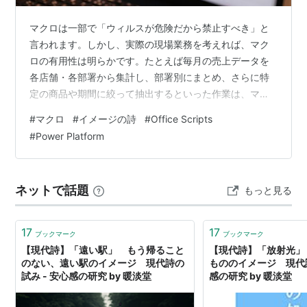
マクロは一部で「ウィルスが危険だから禁止すべき」と
言われます。しかし、実際の現場業務を考えれば、マク
ロの有用性は明らかです。たとえば毎月の売上データを
各店舗・各部署から集計し、部署別にまとめ、さらに特
定の商品や期間に絞って抽出するといった作業は、マク
ロなら数分で正確に処理できます。しかし、これを手作
#
マクロ
#
イメージの詩
#
Office Scripts
業で行えば、膨大な時間がかかり、数字の転記ミスや集
#
Power Platform
計漏れといった人為的なエラーも増えてしまいます。マ
クロを全面禁止すれば効率は大幅に低下し、むしろ業務
リスクを高める結果になりかねません。本当に危険なの
ネットで話題
もっと見る
はマクロそのものではなく、不審なメールや外部サイト
から入手したExcelファイルに仕込まれたマルウェ…
17
17
ブックマーク
ブックマーク
【現代詩】「遠い駅」 もう帰ること
【現代詩】「放射光」
のない、遠い駅のイメージ 現代詩の
もののイメージ 現代詩
試み - 安心感の研究 by 暖淡堂
感の研究 by 暖淡堂