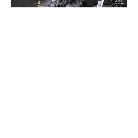
ット=EX:多少傷み有 | #吉田拓郎 他 |
[ 聴かないデジタルより聴くアナログ | EP盤 | 2024年11
月26日号 | #浜田省吾 / #イメージの詩 / 生まれたところ
を遠く離れて | ※日本盤 品番:SRKL 3024,33RPL | 盤面