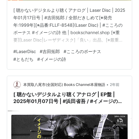
[ 聴かないデジタルより聴くアナログ | Laser Disc | 2025
年01月17日号 | #吉田拓郎 / 全部だきしめて[※発売
年:1999年][※品番:FLLF-8548](Laser Disc) | #こころの
ボーナス #イメージの詩 他 | bookschannel.shop [※重
要][Laser Disc|レーザディスク]「良い」出品。[※最重要|
必ずご確認下さい。]こちらの商品規格はLaser Discで
#
LaserDisc
#
吉田拓郎
#
こころのボーナス
す。[※注意]DVD/Blu-ray Disc/LPレコードではございま
#
ともだち
#
イメージの詩
せん。][※発売年:1999年][※品番:FLLF-8548][※会社:フォ
ーライフレコード][※E…
•
本買取八尾市(全国対応) Books Channel本屋物語
2年前
[ 聴かないデジタルより聴くアナログ | EP盤 |
2025年01月07日号 | #浜田省吾 / #イメージの詩
/ 生まれたところを遠く離れて | ※日本盤 品
番:SRKL 3024,33RPL | 盤面=EX-:スレ有 ジャケ
ット=EX:多少傷み有 | #吉田拓郎 他 |