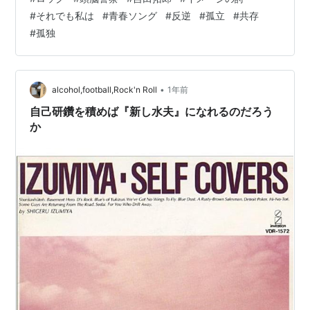
な、と思い出した。同じように長い曲なんだけど、この
#
それでも私は
#
青春ソング
#
反逆
#
孤立
#
共存
ふたつ、高校時代のボクのテーマ曲みたいな存在だった
#
孤独
んだよ。 先生）その2曲を並べるのは面白いね。 頭脳警
察の「それでも私は」は、周囲とうまく折り合えない若
者が、それでも何かを求め続けようとする歌だと思う。
怒りだけではなく、「生きるとは…
•
alcohol,football,Rock'n Roll
1年前
自己研鑽を積めば『新し水夫』になれるのだろう
か