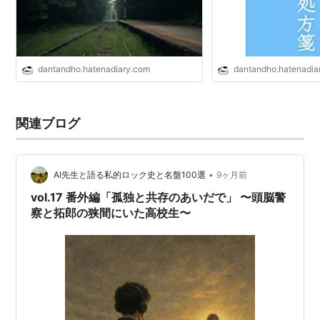
dantandho.hatenadiary.com
dantandho.hatenadia
関連ブログ
•
AI先生と語る私的ロック史と名盤100選
9ヶ月前
vol.17 番外編「孤独と共存のあいだで」 〜頭脳警
察と拓郎の狭間にいた高校生〜