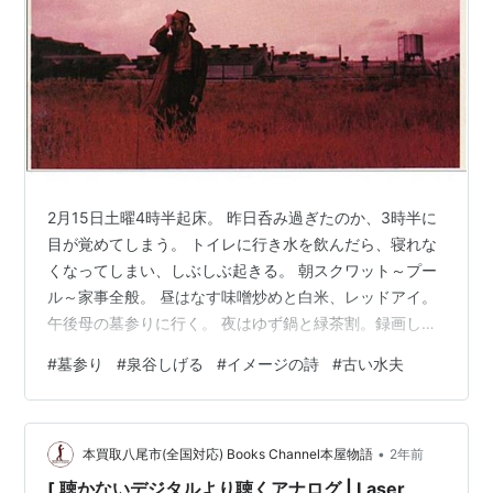
2月15日土曜4時半起床。 昨日呑み過ぎたのか、3時半に
目が覚めてしまう。 トイレに行き水を飲んだら、寝れな
くなってしまい、しぶしぶ起きる。 朝スクワット～プー
ル～家事全般。 昼はなす味噌炒めと白米、レッドアイ。
午後母の墓参りに行く。 夜はゆず鍋と緑茶割。録画して
いた泉谷しげるを見る。 www.nhk.jp僕にとって泉谷さん
#
墓参り
#
泉谷しげる
#
イメージの詩
#
古い水夫
は、実は「セルフカバー」からと遅いデビュー。 この時
のメンバーは最高だった。IZUMIYA－Self
CoversinvitationAmazonいまさらなんだけど、初めて
•
「イメージの詩」を聞いた。 あの有名な歌詞は知ってい
本買取八尾市(全国対応) Books Channel本屋物語
2年前
たけど、曲として聴いたことがなかった。 古い船に…
[ 聴かないデジタルより聴くアナログ | Laser