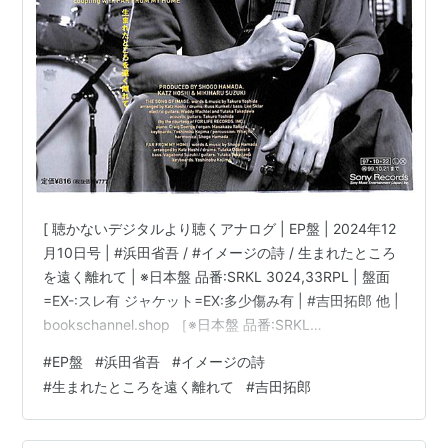
[ 聴かないデジタルより聴くアナログ | EP盤 | 2024年12
月10日号 | #浜田省吾 / #イメージの詩 / 生まれたところ
を遠く離れて | ※日本盤 品番:SRKL 3024,33RPL | 盤面
=EX-:スレ有 ジャケット=EX:多少傷み有 | #吉田拓郎 他 |
bookschannel.shop ［※日本盤 品番:SRKL
3024,33RPL］［盤面=EX-:多数スレ有］［ジャケット
#
EP盤
#
浜田省吾
#
イメージの詩
=EX:多少傷み有|二ヶ所、小さい凹みキズ有］［※ビニー
#
生まれたところを遠く離れて
#
吉田拓郎
ル外袋 保護袋を新品交換して配送致します］［店舗併売
の為、時間差で売切れの場合がございます。何卒ご了承
の上ご注文をお願い申し上げます］ […