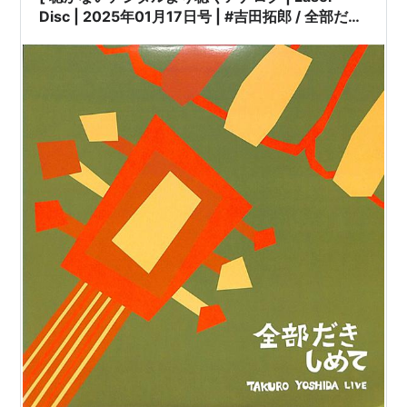
Disc | 2025年01月17日号 | #吉田拓郎 / 全部だき
しめて[※発売年:1999年][※品番:FLLF-8548]
(Laser Disc) | #こころのボーナス #イメージの詩
他 |