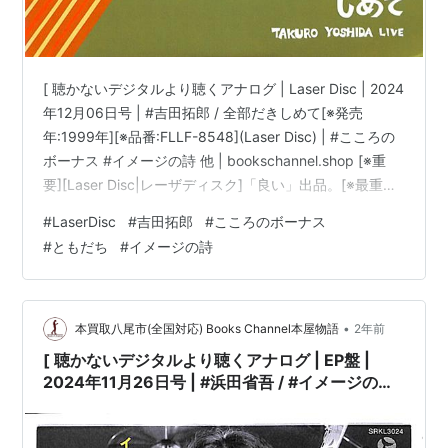
[ 聴かないデジタルより聴くアナログ | Laser Disc | 2024
年12月06日号 | #吉田拓郎 / 全部だきしめて[※発売
年:1999年][※品番:FLLF-8548](Laser Disc) | #こころの
ボーナス #イメージの詩 他 | bookschannel.shop [※重
要][Laser Disc|レーザディスク]「良い」出品。[※最重要|
必ずご確認下さい。]こちらの商品規格はLaser Discで
#
LaserDisc
#
吉田拓郎
#
こころのボーナス
す。[※注意]DVD/Blu-ray Disc/LPレコードではございま
#
ともだち
#
イメージの詩
せん。][※発売年:1999年][※品番:FLLF-8548][※会社:フォ
ーライフレコード][※E…
•
本買取八尾市(全国対応) Books Channel本屋物語
2年前
[ 聴かないデジタルより聴くアナログ | EP盤 |
2024年11月26日号 | #浜田省吾 / #イメージの詩 /
生まれたところを遠く離れて | ※日本盤 品
番:SRKL 3024,33RPL | 盤面=EX-:スレ有 ジャケ