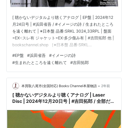
[ 聴かないデジタルより聴くアナログ | EP盤 | 2024年12
月24日号 | #浜田省吾 / #イメージの詩 / 生まれたところ
を遠く離れて | ※日本盤 品番:SRKL 3024,33RPL | 盤面
=EX-:スレ有 ジャケット=EX:多少傷み有 | #吉田拓郎 他 |
bookschannel.shop ［※日本盤 品番:SRKL
3024,33RPL］［盤面=EX-:多数スレ有］［ジャケット
#
EP盤
#
浜田省吾
#
イメージの詩
=EX:多少傷み有|二ヶ所、小さい凹みキズ有］［※ビニー
#
生まれたところを遠く離れて
#
吉田拓郎
ル外袋 保護袋を新品交換して配送致します］［店舗併売
の為、時間差で売切れの場合がございます。何卒ご了承
の上ご注文をお願い申し上げます］ […
•
本買取八尾市(全国対応) Books Channel本屋物語
2年前
[ 聴かないデジタルより聴くアナログ | Laser
Disc | 2024年12月20日号 | #吉田拓郎 / 全部だき
しめて[※発売年:1999年][※品番:FLLF-8548]
(Laser Disc) | #こころのボーナス #イメージの詩
他 |