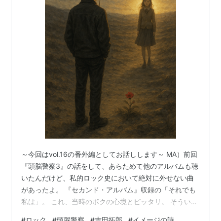
～今回はvol.16の番外編としてお話しします～ MA）前回
『頭脳警察3』の話をして、あらためて他のアルバムも聴
いたんだけど、私的ロック史において絶対に外せない曲
があったよ。 『セカンド・アルバム』収録の「それでも
私は」。 これ、当時のボクの心境とピッタリ。 そういえ
ば、これと吉田拓郎の「イメージの詩」もそうだった
#
ロック
#
頭脳警察
#
吉田拓郎
#
イメージの詩