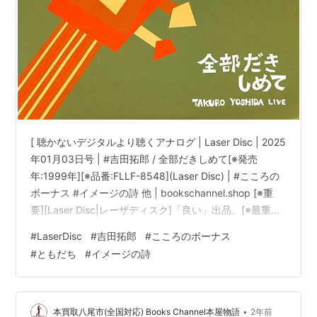
[ 聴かないデジタルより聴くアナログ | Laser Disc | 2025
年01月03日号 | #吉田拓郎 / 全部だきしめて[※発売
年:1999年][※品番:FLLF-8548](Laser Disc) | #こころの
ボーナス #イメージの詩 他 | bookschannel.shop [※重
要][Laser Disc|レーザディスク]「良い」出品。[※最重要|
必ずご確認下さい。]こちらの商品規格はLaser Discで
#
LaserDisc
#
吉田拓郎
#
こころのボーナス
す。[※注意]DVD/Blu-ray Disc/LPレコードではございま
#
ともだち
#
イメージの詩
せん。][※発売年:1999年][※品番:FLLF-8548][※会社:フォ
ーライフレコード][※E…
•
本買取八尾市(全国対応) Books Channel本屋物語
2年前