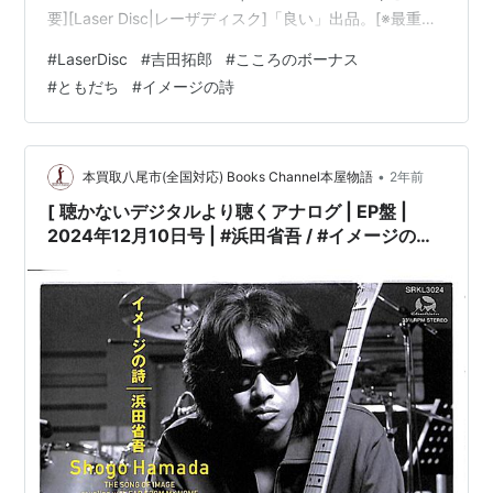
要][Laser Disc|レーザディスク]「良い」出品。[※最重要|
必ずご確認下さい。]こちらの商品規格はLaser Discで
#
LaserDisc
#
吉田拓郎
#
こころのボーナス
す。[※注意]DVD/Blu-ray Disc/LPレコードではございま
#
ともだち
#
イメージの詩
せん。][※発売年:1999年][※品番:FLLF-8548][※会社:フォ
ーライフレコード][※E…
•
本買取八尾市(全国対応) Books Channel本屋物語
2年前
[ 聴かないデジタルより聴くアナログ | EP盤 |
2024年12月10日号 | #浜田省吾 / #イメージの詩 /
生まれたところを遠く離れて | ※日本盤 品
番:SRKL 3024,33RPL | 盤面=EX-:スレ有 ジャケ
ット=EX:多少傷み有 | #吉田拓郎 他 |