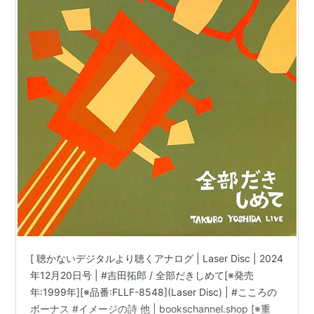
[ 聴かないデジタルより聴くアナログ | Laser Disc | 2024
年12月20日号 | #吉田拓郎 / 全部だきしめて[※発売
年:1999年][※品番:FLLF-8548](Laser Disc) | #こころの
ボーナス #イメージの詩 他 | bookschannel.shop [※重