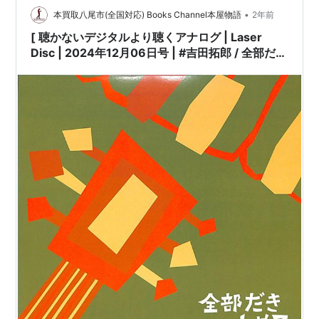
•
本買取八尾市(全国対応) Books Channel本屋物語
2年前
[ 聴かないデジタルより聴くアナログ | Laser
Disc | 2024年12月06日号 | #吉田拓郎 / 全部だき
しめて[※発売年:1999年][※品番:FLLF-8548]
(Laser Disc) | #こころのボーナス #イメージの詩
他 |