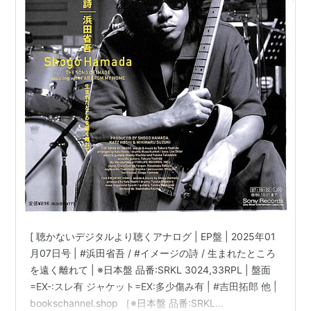
[ 聴かないデジタルより聴くアナログ | EP盤 | 2025年01
月07日号 | #浜田省吾 / #イメージの詩 / 生まれたところ
を遠く離れて | ※日本盤 品番:SRKL 3024,33RPL | 盤面
=EX-:スレ有 ジャケット=EX:多少傷み有 | #吉田拓郎 他 |
bookschannel.shop ［※日本盤 品番:SRKL