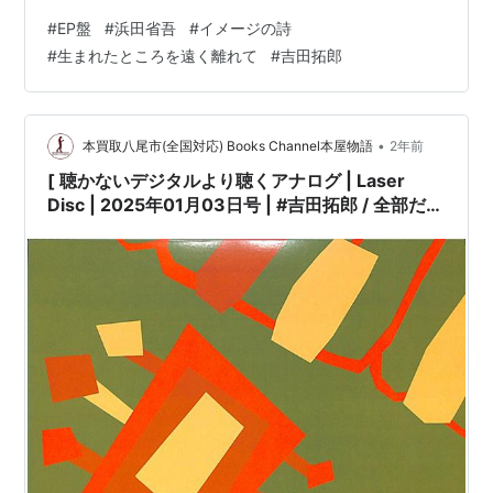
3024,33RPL］［盤面=EX-:多数スレ有］［ジャケット
#
EP盤
#
浜田省吾
#
イメージの詩
=EX:多少傷み有|二ヶ所、小さい凹みキズ有］［※ビニー
#
生まれたところを遠く離れて
#
吉田拓郎
ル外袋 保護袋を新品交換して配送致します］［店舗併売
の為、時間差で売切れの場合がございます。何卒ご了承
の上ご注文をお願い申し上げます］ […
•
本買取八尾市(全国対応) Books Channel本屋物語
2年前
[ 聴かないデジタルより聴くアナログ | Laser
Disc | 2025年01月03日号 | #吉田拓郎 / 全部だき
しめて[※発売年:1999年][※品番:FLLF-8548]
(Laser Disc) | #こころのボーナス #イメージの詩
他 |