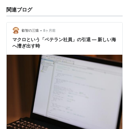
関連ブログ
•
叡智の三猿
8ヶ月前
マクロという「ベテラン社員」の引退 ― 新しい海
へ漕ぎ出す時