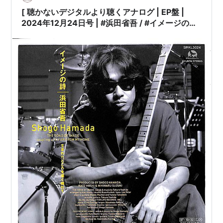
[ 聴かないデジタルより聴くアナログ | EP盤 |
2024年12月24日号 | #浜田省吾 / #イメージの詩
/ 生まれたところを遠く離れて | ※日本盤 品
番:SRKL 3024,33RPL | 盤面=EX-:スレ有 ジャケ
ット=EX:多少傷み有 | #吉田拓郎 他 |