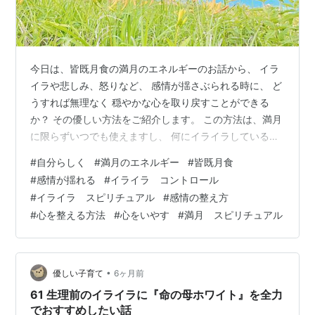
今日は、皆既月食の満月のエネルギーのお話から、 イラ
イラや悲しみ、怒りなど、 感情が揺さぶられる時に、 ど
うすれば無理なく 穏やかな心を取り戻すことができる
か？ その優しい方法をご紹介します。 この方法は、満月
に限らずいつでも使えますし、 何にイライラしているの
か、 何が悲しいのかがわからなくても大丈夫です。 心を
#
自分らしく
#
満月のエネルギー
#
皆既月食
無理に変えようとするのではなく、 ハートに寄り添うこ
#
感情が揺れる
#
イライラ コントロール
とが大切です。 感情に振り回されず、 自然と心が落ち着
#
イライラ スピリチュアル
#
感情の整え方
気を取り戻すコツを ご紹介しますね(^^) ・ 雨上がりの今
#
心を整える方法
#
心をいやす
#
満月 スピリチュアル
日は、 優しい光が心地い美しい一日でした。 昨夜は皆既
月食を伴う満月でしたね。 昨夜は雨で見ることはできま
せんでしたが…
•
優しい子育て
6ヶ月前
61 生理前のイライラに『命の母ホワイト』を全力
でおすすめしたい話