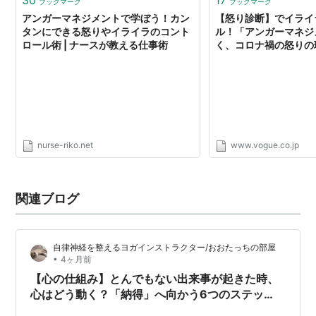
30
17
ブックマーク
ブックマーク
アンガーマネジメントで学ぼう！カン
【怒り診断】でイライ
タンにできる怒りやイライラのコント
ル！「アンガーマネジ
ロール術 | ナースが教える仕事術
く、コロナ禍の怒りの
nurse-riko.net
www.vogue.co.jp
関連ブログ
自律神経を整えるヨガインストラクター/おおたっちの部屋
•
4ヶ月前
【心の仕組み】とんでもない出来事が起きた時、
心はどう動く？「納得」へ向かう6つのステッ
プ。