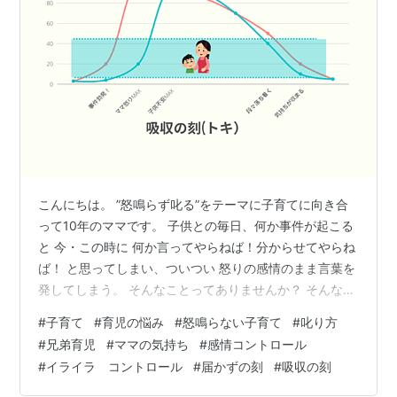
こんにちは。 ”怒鳴らず叱る”をテーマに子育てに向き合
って10年のママです。 子供との毎日、何か事件が起こる
と 今・この時に 何か言ってやらねば！分からせてやらね
ば！ と思ってしまい、ついつい 怒りの感情のまま言葉を
発してしまう。 そんなことってありませんか？ そんなイ
ライラをお持ちの方、子供への怒りをコントロールした
#
子育て
#
育児の悩み
#
怒鳴らない子育て
#
叱り方
いと 悩んでいる方に、 怒鳴るは遠回りになる という、
#
兄弟育児
#
ママの気持ち
#
感情コントロール
私が立てた仮説・考えをシェア出来ればと思い、書いて
#
イライラ コントロール
#
届かずの刻
#
吸収の刻
みました。 怒鳴るは遠回りになる そう思って育児をして
きました。今もそう思っています。 「怒鳴る人を悪」と