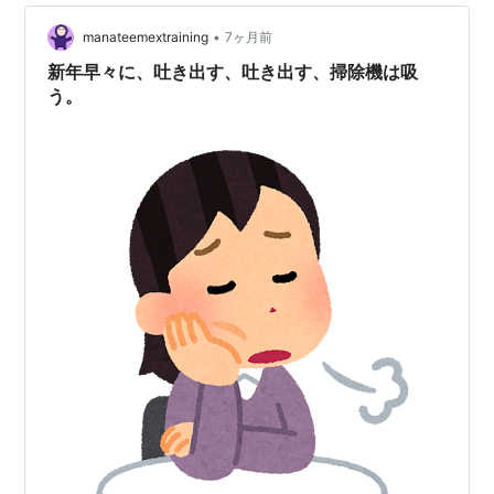
る。 その隣でスマホスマホに忙しい夫。 同じ部屋で、ひ
•
とり晩御飯の片付けに精を出している自分。これが終わ
manateemextraining
7ヶ月前
ったら洗濯物を片づけて、部屋を片付ける。みんな使っ
新年早々に、吐き出す、吐き出す、掃除機は吸
たものは基本的に全部…
う。