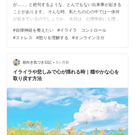
が……」と絶句するような、とんでもない出来事が起きる
ことがあります。 そんな時、私たちの心の中では一体何
が起きているのでしょうか。 今日は、心理学的にも理に
かなった「心が衝撃を乗り越えていくプロセス」につい
#
自律神経を整えたい
#
イライラ コントロール
てお話しします。 心が「納得」に辿り着くまでの6段階
#
ストレス
#
怒りを理解する
#
オンラインヨガ
大きな出来事に直面したとき、心は自分を守りながら、
以下のようなステップをらせん階段のように進んでいき
ます。 ① 驚く 何が起きたか分からず、頭が真っ白にな
り呆然とする段階です。 ② 嘆く 現実がじわじわと迫
•
前向き気づき日記
5ヶ月前
り、悲しみややりきれなさが溢れ出…
イライラや悲しみで心が揺れる時｜穏やかな心を
取り戻す方法