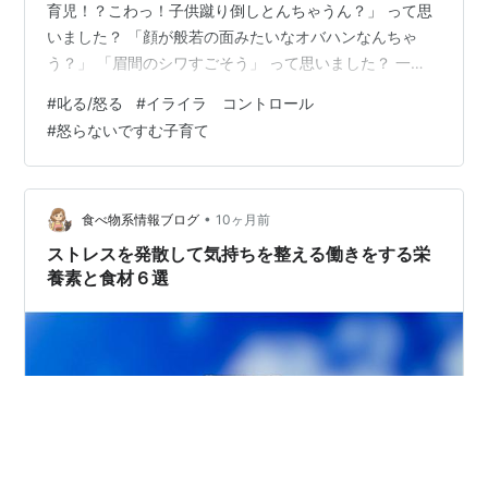
育児！？こわっ！子供蹴り倒しとんちゃうん？」 って思
いました？ 「顔が般若の面みたいなオバハンなんちゃ
う？」 「眉間のシワすごそう」 って思いました？ 一
瞬、身体に緊張が走りました？ 過去、親から何かをキツ
#
叱る/怒る
#
イライラ コントロール
く咎められた記憶が蘇りました？ 感情が揺さぶられまし
#
怒らないですむ子育て
たか？ だけど、聞いてください。 私は、「叱る育児実行
家です」と言えるように、日々努力をしているのです
が、 もっともっと丁寧にお伝えしますと ・冷静に ・子
供に伝わるように ・感情的にならずに ・怒鳴らずに ・
•
食べ物系情報ブログ
10ヶ月前
短く 叱る という育児…
ストレスを発散して気持ちを整える働きをする栄
養素と食材６選