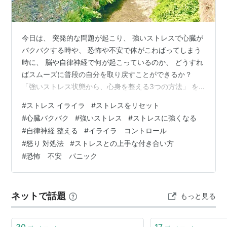
今日は、 突発的な問題が起こり、 強いストレスで心臓が
バクバクする時や、 恐怖や不安で体がこわばってしまう
時に、 脳や自律神経で何が起こっているのか、 どうすれ
ばスムーズに普段の自分を取り戻すことができるか？
「強いストレス状態から、心身を整える3つの方法」 を
ご紹介します。 また、 「突発的なストレス状況に強くな
#
ストレス イライラ
#
ストレスをリセット
る日常の対策3つ」と、 「継続的なストレスが溜まりに
#
心臓バクバク
#
強いストレス
#
ストレスに強くなる
くくする日常の対策3つ」も それぞれご紹介します。 記
#
自律神経 整える
#
イライラ コントロール
事がかなり長くなりましたが、 簡単な方法なので、 ぜひ
#
怒り 対処法
#
ストレスとの上手な付き合い方
参考にしてみてくださいね(^^) 強いストレス状態から、
#
恐怖 不安 パニック
心身を整える3つの方法 突発的なストレス状況に強くな
る日常の対策3つ…
ネットで話題
もっと見る