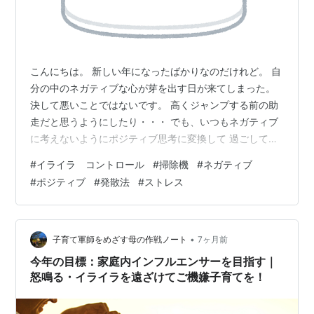
こんにちは。 新しい年になったばかりなのだけれど。 自
分の中のネガティブな心が芽を出す日が来てしまった。
決して悪いことではないです。 高くジャンプする前の助
走だと思うようにしたり・・・ でも、いつもネガティブ
に考えないようにポジティブ思考に変換して 過ごしてい
る私でも、時にネガティブな心の方が大きくなってしま
#
イライラ コントロール
#
掃除機
#
ネガティブ
います。 小さいころは知ってか知らずか、嫌なことがあ
#
ポジティブ
#
発散法
#
ストレス
ると紙にぐちゃぐちゃーっと 字にならない字を書きなぐ
っていた私。 大きくなって知った、「書き出して心を整
理する」？方法の一つだそうです。 （何があったんだか
(笑)） ☟ diamond.jp 日々を過ごしていればたまにはこん
•
子育て軍師をめざす母の作戦ノート
7ヶ月前
な時もあるさ…
今年の目標：家庭内インフルエンサーを目指す｜
怒鳴る・イライラを遠ざけてご機嫌子育てを！