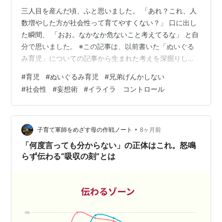
三人目を産んだ頃、ふと思いました。 「あれ？これ、人
数増やした方が社会性って育てやすくない？」 口に出し
た瞬間、 「おお。なかなか危ないこと考えてるな」 と自
分で思いました。 ※この記事は、以前書いた「ぬいぐる
み育児」についての記事から生まれた考えを深掘りした
ものです。先に読んでいただくと、より背景が分かりや
#
育児
#
ぬいぐるみ育児
#
兄弟げんかしない
すいかもしれません。 yokomomam.hatenablog.com 子
#
社会性
#
妄想術
#
イライラ コントロール
供の人数が増えるということは 優先順位を間違えたら、
全てが崩れます。 それでも、「社会性」という点に限っ
て言えば、 “人が多い環境”は、確かに教えやすい。 でも
現実的に、我が家は3人が限界。 体力も、年齢も、キャ
•
子育て軍師をめざす母の作戦ノート
8ヶ月前
パも…
「何度言っても分からない」の正体はこれ。怒鳴
らず伝わる“吸収の刻”とは