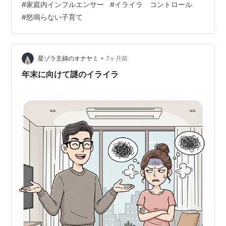
#
家庭内インフルエンサー
#
イライラ コントロール
ら・・・と、 三男が産まれた後の育児記録をつける予定
#
怒鳴らない子育て
でした。 ですが、なんと産まれた子供がダウン症。 受け
入れられない期間あり 落ち込む期間あり 感情のジェット
コースターに振り回されてブログどころではなく。 そし
て、V字に私の気持ちが回復したのもつかの間 今度は三
•
星ゾラ主婦のオナヤミ
7ヶ月前
男が入院の嵐。 そんなこん…
年末に向けて謎のイライラ