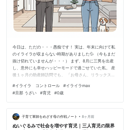
今日は、ただの・・・愚痴です！ 実は、年末に向けて私
のイライラが収まらない時期がありました💦 （今もまだ
抜け切れていませんが・・・） まず、8月に三男を出産
し、意外にも幸せハッピーモードで過ごせていた私。 産
後１ヶ月の助産師訪問でも、 「お母さん、リラックスし
ていますね～＾＾」 と言われて、 （「あ、やっぱりね、
#
イライラ コントロール
#
イライラmax
そうだよね、なんか、上の子たちの育児に比べてなん
#
旦那 うざい
#
育児
#
0歳
か・・・・楽！っていうか、幸せ～」） な～んて、思っ
ていたもんです。 これが、三人目の余裕か！とか思った
り（笑） 結構早い時期から（たぶん１ヶ月くらいか
ら）、夜も長く寝てくれて本当に穏やかに過ごせていま
•
子育て軍師をめざす母の作戦ノート
8ヶ月前
した。 でも、夜に少し肌寒くなってき…
ぬいぐるみで社会を増やす育児｜三人育児の限界