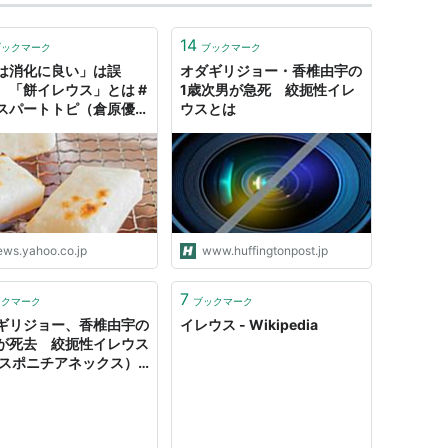
14
ブックマーク
ブックマーク
は消化に良い」は誤
オダギリジョー・香椎由宇の
 「餅イレウス」とは #
1歳次男が急死 絞扼性イレ
スパートトピ（倉原優）
ウスとは
キスパート - Yahoo!ニ
ス
ews.yahoo.co.jp
www.huffingtonpost.jp
7
ックマーク
ブックマーク
ギリジョー、香椎由宇の
イレウス - Wikipedia
が死去 絞扼性イレウス
（スポニチアネックス） -
oo!ニュース