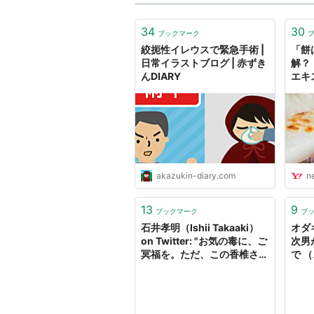
34
30
ブックマーク
絞扼性イレウスで緊急手術 |
「餅
日常イラストブログ | 赤ずき
解？
んDIARY
エキ
- エ
ュー
akazukin-diary.com
n
13
9
ブックマーク
ブ
石井孝明（Ishii Takaaki）
オダ
on Twitter: "お気の毒に、ご
次男
冥福を。ただ、この香椎さん
で 
は一時放射能避難で沖縄に転
Yah
居したと報道で聞いたことが
ある。余り関係がなかった
RTオダギリジョー・香椎由