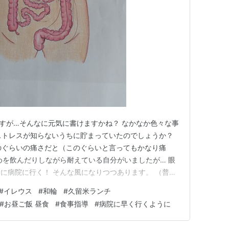
てますが…そんなに元気に書けますかね？ なかなか色々な事
ストレスが知らないうちに貯まっていたのでしょうか？
のぐらいの痛さだと（このぐらいと言ってもかなり痛
めを飲んだりしながら耐えている自分がいましたが… 眼
に病院に行く！ そんな風になりつつあります。 （普通
のかもしれませんね！） トッキーさんにも早く行くよ
#
イレウス
#
和輪
#
久留米ランチ
た。 腸閉塞になりかけていた！そうです！ こんな図と
#
お昼ご飯 昼食
#
食事指導
#
病院に早く行くように
 こちら↓↓…