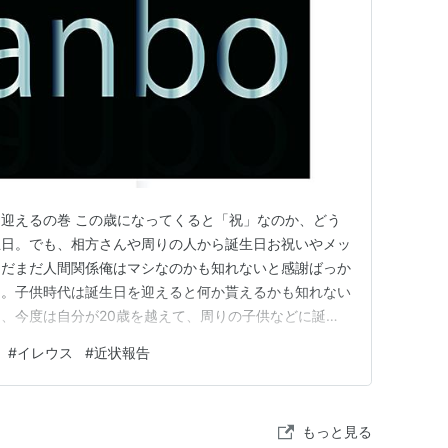
迎えるの巻 この歳になってくると「祝」なのか、どう
生日。でも、相方さんや周りの人から誕生日お祝いやメッ
まだまだ人間関係俺はマシなのかも知れないと感謝ばっか
た。子供時代は誕生日を迎えると何か貰えるかも知れない
、今度は自分が20歳を越えて、周りの子供などに誕生
るようになった時に「自分も少し大人になってきたのか
#
イレウス
#
近状報告
 その子たちが「家の近くにあんな、おっちゃんいた
ら、自分のやってきた事は正しかっ…
もっと見る