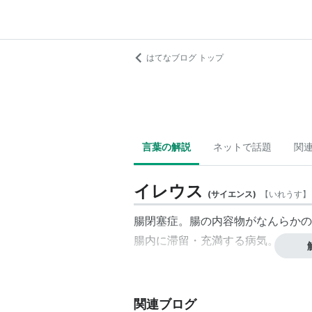
はてなブログ トップ
言葉の解説
ネットで話題
関
イレウス
(
サイエンス
)
【
いれうす
】
腸閉塞症。腸の内容物がなんらかの
腸内に滞留・充満する病気。腸捻転
関連ブログ