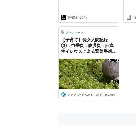
宇の1歳次男が急死 絞扼性
イレウスとは
http://t.co/RC0SkpyyYu"
twitter.com
h
6
ブックマーク
【子育て】長女入院記録
②：虫垂炎＋腹膜炎＋麻痺
性イレウスによる緊急手術。
| OKEIKOして心豊かに☆シ
ンプルライフ☆
www.okeiko-simplelife.com