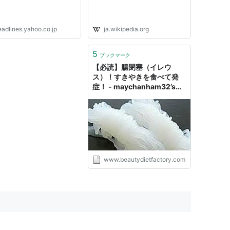
eadlines.yahoo.co.jp
ja.wikipedia.org
5
ブックマーク
【必読】腸閉塞（イレウ
ス）！すきやきを食べて発
症！ - maychanham32’s
blog
www.beautydietfactory.com