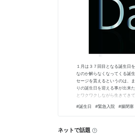
１月は３７回目となる誕生日を
なのか解らなくなってくる誕
セージを貰えるというのは、
りの誕生日を迎える事が出来
とワクワクしながら生きてきて
日プレゼントやケーキをあげ
#
誕生日
#
緊急入院
#
腸閉塞
な」と思うようになってきた。
な」って記憶に残ってくれた
ネットで話題