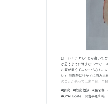
はーい！(^O^)／ とか書い
が思うように進まないので… 
お腹が痛くて… いつもならこ
い） 病院等に行かずに痛み止
のことがあって以来早目、早目
の人よりはこれでもかなり遅い
#
病院
#
病院 検診
#
腸閉塞
うに言われて…病院に行きまし
#
OYATUcafe・お食事処和輪
レントゲンで説明されました。