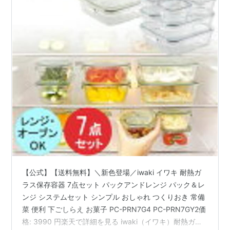
【公式】【送料無料】＼新色登場／iwaki イワキ 耐熱ガ
ラス保存容器 7点セット パックアンドレンジ パック＆レ
ンジ システムセット シンプル おしゃれ つくりおき 常備
菜 便利 下ごしらえ お菓子 PC-PRN7G4 PC-PRN7GY2価
格: 3990 円楽天で詳細を見る iwaki（イワキ）耐熱ガラ