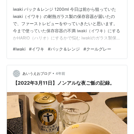
iwaki パック＆レンジ 1200ml 今日は前から狙っていた
iwaki（イワキ）の耐熱ガラス製の保存容器が届いたの
で、ファーストレビューをやっていきたいと思います。
今まで使っていた保存容器の不満 iwaki（イワキ）にする
かHARIO（ハリオ）にするかで悩む iwakiのガラス製保存
容器パック＆レンジの新色クールグレーが欲しい iwakiの
#
iwaki
#
イワキ
#
パック＆レンジ
#
クールグレー
パック&レンジ保存容器ファーストインプレッション
iwakiのパック&レンジのメリット・デメリット まとめ 今
まで使っていた保存容器の不満 今まで使っていた保存容
•
器は、スーパーで購入した普通のプラスチックの保存容
あいうえおブログ
4年前
器と無印良品で購入した密閉蓋の琺瑯の保存…
【2022年3月11日】ノンアルな夜ご飯の記録。