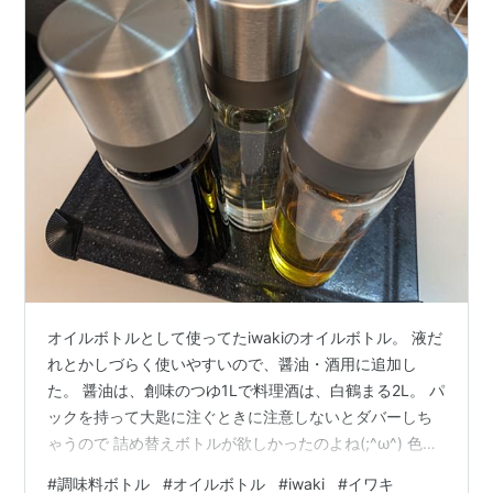
オイルボトルとして使ってたiwakiのオイルボトル。 液だ
れとかしづらく使いやすいので、醤油・酒用に追加し
た。 醤油は、創味のつゆ1Lで料理酒は、白鶴まる2L。 パ
ックを持って大匙に注ぐときに注意しないとダバーしち
ゃうので 詰め替えボトルが欲しかったのよね(;^ω^) 色々
調べてたけど、結局iwakiにした。 液だれしづらく、真ん
#
調味料ボトル
#
オイルボトル
#
iwaki
#
イワキ