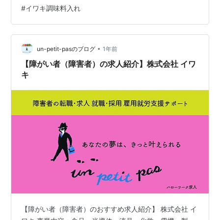
中に白い穴が見えるが戻り穴があるのがGood。 本当は、
#
イワキ調味料入れ
みりんもこれに入れたかったけど、濃さが少し違うけど
米油と色が近いので間違いそうだから一旦見送り。 iwaki
のこの商品本当におすすめなのですが1点ケチをつけると
したら 色のバリエーションがないのよねー(。-`ω…
•
un-petit-pasのブログ
1年前
【障がい者（障害者）の求人紹介】株式会社 イワ
キ
【障がい者（障害者）のおすすめ求人紹介】 株式会社 イ