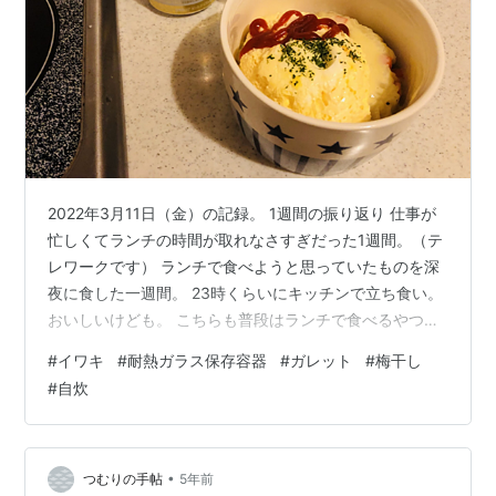
2022年3月11日（金）の記録。 1週間の振り返り 仕事が
忙しくてランチの時間が取れなさすぎだった1週間。（テ
レワークです） ランチで食べようと思っていたものを深
夜に食した一週間。 23時くらいにキッチンで立ち食い。
おいしいけども。 こちらも普段はランチで食べるやつ。
23時くらいにキッチンで立ち食い。おいしいけども。 今
#
イワキ
#
耐熱ガラス保存容器
#
ガレット
#
梅干し
週の購入品 イワキの計量カップなど 先日購入した100均
#
自炊
（セリア）の計量カップが存外に良かったので、ガラス
製に手を出してみた。おしゃれ。テンション上がる。 セ
ラミック製の卸し器も勢いで購入。薬味や山芋をおろし
まくるのだ！！写真撮り忘れたけど、イワキの保存容器
•
つむりの手帖
5年前