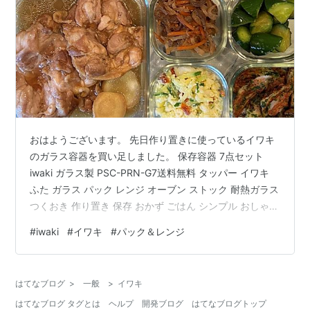
おはようございます。 先日作り置きに使っているイワキ
のガラス容器を買い足しました。 保存容器 7点セット
iwaki ガラス製 PSC-PRN-G7送料無料 タッパー イワキ
ふた ガラス パック レンジ オーブン ストック 耐熱ガラス
つくおき 作り置き 保存 おかず ごはん シンプル おしゃれ
こちらです。 もともと1セット持っていたのですが、最近
#
iwaki
#
イワキ
#
パック＆レンジ
は作り置きをすることも増えて容器が足りないと思うこ
とも増えてきたので、同じものをもう一セット購入。 も
ともと100均などで売っているプラスチックのタッパーも
はてなブログ
>
一般
>
イワキ
使っていたのですが、親とおかずのやり取りをしてタッ
はてなブログ タグとは
ヘルプ
開発ブログ
はてなブログトップ
パーを返すときに『これはうちのじゃないよ…