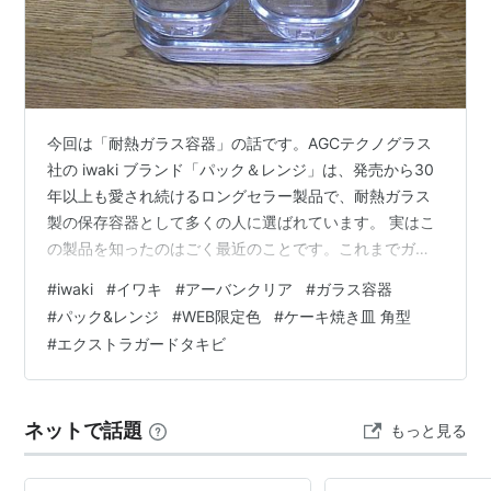
今回は「耐熱ガラス容器」の話です。AGCテクノグラス
社の iwaki ブランド「パック＆レンジ」は、発売から30
年以上も愛され続けるロングセラー製品で、耐熱ガラス
製の保存容器として多くの人に選ばれています。 実はこ
の製品を知ったのはごく最近のことです。これまでガラ
ス容器にはまったく興味がありませんでした。でも、電
#
iwaki
#
イワキ
#
アーバンクリア
#
ガラス容器
子レンジでつくる「時短料理」には、とても興味があり
#
パック&レンジ
#
WEB限定色
#
ケーキ焼き皿 角型
ました。とにかく簡単に料理ができて、洗い物も少な
#
エクストラガードタキビ
く、おいしい料理がすぐに作れる。これは本当に便利で
す。 ガラス容器には、重さや割れやすさといったデメリ
ットもあります。それを考えると、樹脂製の容器のほう
ネットで話題
もっと見る
が扱いやすく感じるかもしれません。そ…