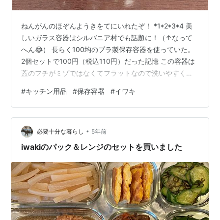
ねんがんのほぞんようきをてにいれたぞ！ *1*2*3*4 美
しいガラス容器はシルバニア村でも話題に！（↑なって
へん😂） 長らく100均のプラ製保存容器を使っていた。
2個セットで100円（税込110円）だった記憶 この容器は
蓋のフチがミゾではなくてフラットなので洗いやすく乾
燥が早い。うちのは古いのでフタが蛍光イエローだけ
#
キッチン用品
#
保存容器
#
イワキ
ど、最近は白や黒にリニューアルされている。100均でも
SNS映えを意識する時代！ 値段なりに良いものではある
けれど、プラ製なので油が落ちにくく、臭いや色素がし
•
みつきがちなのが難点。ついでに、このまま食卓に出す
必要十分な暮らし
5年前
とあんまり映えなくてションボリだ。半透明だからね。
iwakiのパック＆レンジのセットを買いました
総じて材料を入れる…