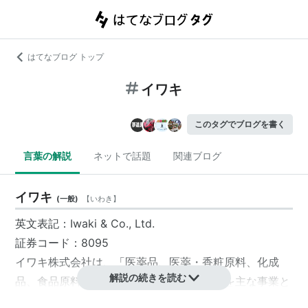
はてなブログ トップ
イワキ
このタグでブログを書く
言葉の解説
ネットで話題
関連ブログ
イワキ
(
一般
)
【
いわき
】
英文表記：Iwaki & Co., Ltd.
証券コード：8095
イワキ
株式会社
は、「医薬品、医薬・香粧原料、化成
解説の続きを読む
品、食品原料およびその関連商品の販売」を主な事業と
する会社。