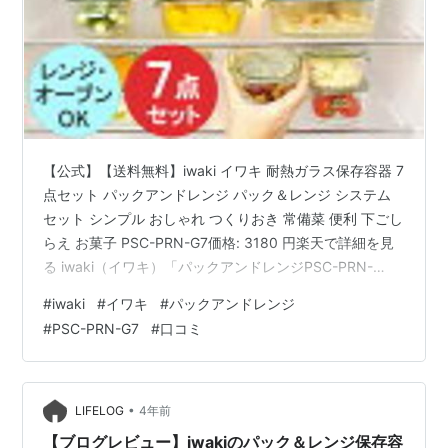
【公式】【送料無料】iwaki イワキ 耐熱ガラス保存容器 7
点セット パックアンドレンジ パック＆レンジ システム
セット シンプル おしゃれ つくりおき 常備菜 便利 下ごし
らえ お菓子 PSC-PRN-G7価格: 3180 円楽天で詳細を見
る iwaki（イワキ）「パックアンドレンジPSC-PRN-
G7」口コミレビューまとめ ・安くなったタイミングで購
#
iwaki
#
イワキ
#
パックアンドレンジ
入し、ずっと欲しかった商品です。・友人へのプレゼン
#
PSC-PRN-G7
#
口コミ
トとして購入し、実用性があり使い勝手が良いと感じま
した。・100均のパックと比べて、レンジやオーブンで使
用可能で、蓋もしっかりしていて満足しています。・グ
リーンの色が爽やかで、試しに購入したが…
•
LIFELOG
4年前
【ブログレビュー】iwakiのパック＆レンジ保存容