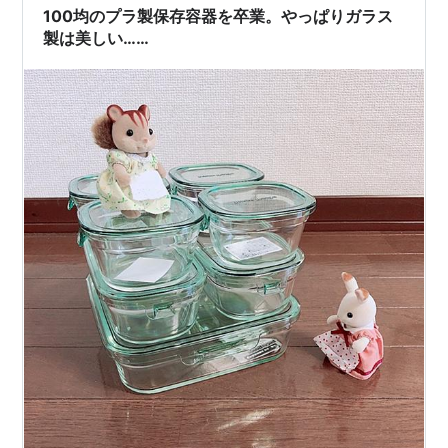
も購入。 パント…
100均のプラ製保存容器を卒業。やっぱりガラス
製は美しい……