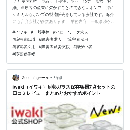
ワキ 事業内容：食品、半導体、液晶、化学、電機、製
紙、医療等の産業に欠かすことのできないポンプ、特に
ケミカルなポンプの製造販売をしている会社です。海外
にも合弁会社が多数あります。 業務内容：一般事務ケミ
カルポンプ・装置メーカーである当社にて、PCを用いた
#
イワキ
#
一般事務
#
ハローワーク求人
一般事務、定型的な業務及び補助、文書の英文化、ホー
#
障害者転職
#
障害者求人
#
障害者雇用
ムページのメンテナンスやWebデザインなど一人一人の
#
障害者採用
#
障害者就労支援
#
障がい者
特性や個性に合わせた業務や作業をお任せします。 事務
#
障害者手帳
の内容についても個性に合わせて総務事務、人事事務、
経理事務、営業事務、企画系事務、ウェブ系事務、デザ
イン系事務などの中から適性を鑑みてお任…
•
Goodthingモール
3年前
iwaki（イワキ）耐熱ガラス保存容器7点セットの
口コミレビューまとめとおすすめポイント