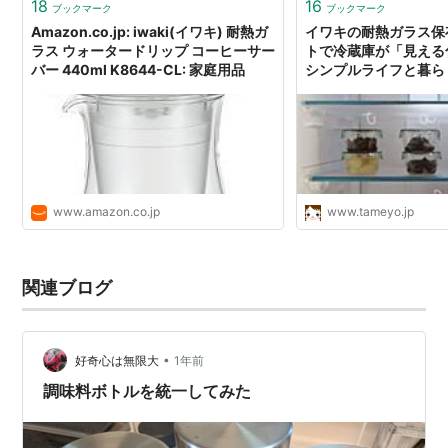
18
16
ブックマーク
ブックマーク
Amazon.co.jp: iwaki(イワキ) 耐熱ガ
イワキの耐熱ガラス保
ラス ウォータードリップ コーヒーサー
トで冷蔵庫が「見える化
バー 440ml K8644-CL: 家庭用品
シンプルライフと暮ら
www.amazon.co.jp
www.tameyo.jp
関連ブログ
•
好奇心は無限大
1年前
調味料ボトルを統一してみた