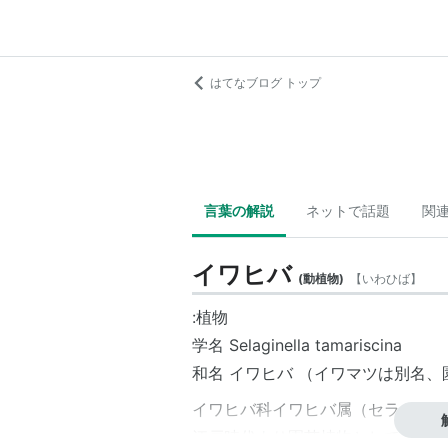
はてなブログ トップ
言葉の解説
ネットで話題
関
イワヒバ
(
動植物
)
【
いわひば
】
:植物
学名 Selaginella tamariscina
和名 イワヒバ （イワマツは別名
イワヒバ科イワヒバ属（セラギネラ
江戸時代より園芸植物として愛好さ