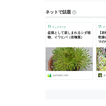
ネットで話題
11
11
ブックマーク
ブ
盆栽として楽しまれるシダ植
【岩
物、イワヒバ（岩檜葉）
乾燥
マの
yamaiki.net
w