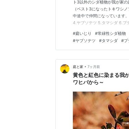
ト3以外のシダ植物が我が家の
（ベスト3になったトキワシノ
中途中で仲間になっています。）
4.ヤブソテツ 5.タマシダ 6.
植栽した第1号のシダ植物は、
#
庭いじり
#
常緑性シダ植物
かりませんが、 葉の先端が槍
#
ヤブソテツ
#
タマシダ
#
プ
測しています。（以下ホ…
•
庭と家
7ヶ月前
黄色と紅色に染まる我が
ワヒバから～