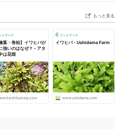
もっと見る
6
ックマーク
ブックマーク
檜葉・巻柏】イワヒバが
イワヒバ - Ushidama Farm
に強いのはなぜ？ - アタ
中は花畑
ww.kankitsukeip.com
www.ushidama.com