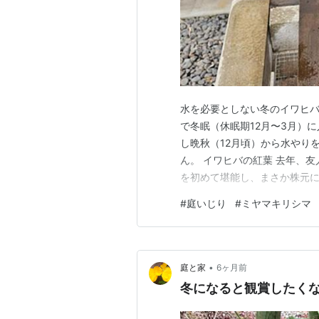
水を必要としない冬のイワヒバ
で冬眠（休眠期12月〜3月）
し晩秋（12月頃）から水やり
ん。 イワヒバの紅葉 去年、
を初めて堪能し、まさか株元
です。 2025.11.12 紅
#
庭いじり
#
ミヤマキリシマ
常緑シダ植物 イワヒバが紅葉
え不安で大まかに調べたところ
•
庭と家
6ヶ月前
冬になると観賞したくな