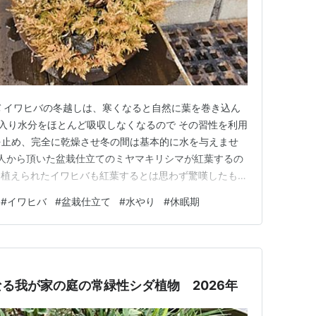
 イワヒバの冬越しは、寒くなると自然に葉を巻き込ん
に入り水分をほとんど吸収しなくなるので その習性を利用
を止め、完全に乾燥させ冬の間は基本的に水を与えませ
友人から頂いた盆栽仕立てのミヤマキリシマが紅葉するの
に植えられたイワヒバも紅葉するとは思わず驚嘆したもの
葉始めミヤマキリシマ：ツツジ科常緑低木イワヒバ：イワヒバ科
#
イワヒバ
#
盆栽仕立て
#
水やり
#
休眠期
を始めた頃、イワヒバの葉色が茶枯れしたかのように見
、 秋か…
る我が家の庭の常緑性シダ植物 2026年