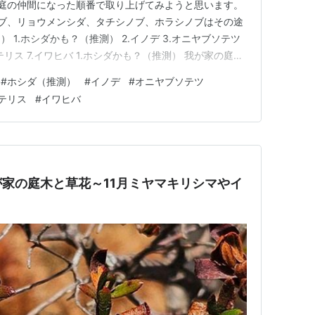
庭の仲間になった順番で取り上げてみようと思います。
ブ、リョウメンシダ、タチシノブ、ホラシノブはその途
 1.ホシダかも？（推測） 2.イノデ 3.オニヤブソテツ
プテリス 7.イワヒバ 1.ホシダかも？（推測） 我が家の庭に
自宅の向かいの土手から移植したので正しい品種名が分
#
ホシダ（推測）
#
イノデ
#
オニヤブソテツ
の穂先のように長く伸びていることから「ホシダ」と推
テリス
#
イワヒバ
家の庭木と草花～11月ミヤマキリシマやイ