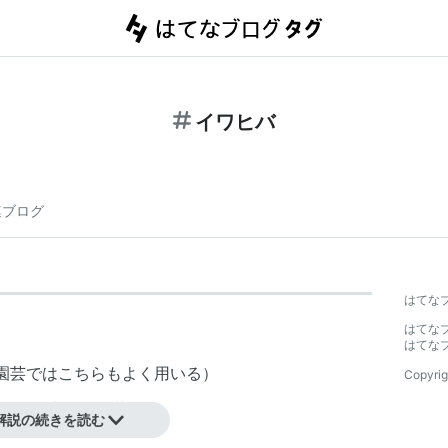
イワヒバ
連ブログ
はてな
はてな
はてな
、園芸ではこちらもよく用いる）
Copyrig
属）の常緑多年草。
解説の続きを読む
れ、数多くの品種をもつ。