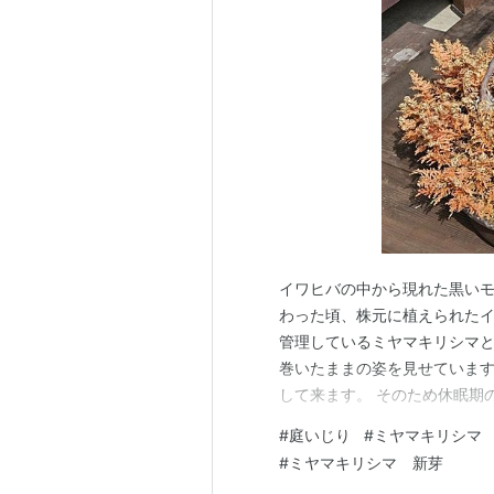
イワヒバの中から現れた黒いモ
わった頃、株元に植えられたイワ
管理しているミヤマキリシマと
巻いたままの姿を見せていま
して来ます。 そのため休眠期
管理していたのですが、 ミヤ
#
庭いじり
#
ミヤマキリシマ
し早いようですが暖かくなった
#
ミヤマキリシマ 新芽
2026.3.8 屋根のない庭に移