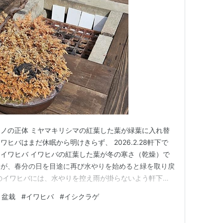
ノの正体 ミヤマキリシマの紅葉した葉が緑葉に入れ替
ヒバはまだ休眠から明けきらず、 2026.2.28軒下で
イワヒバ イワヒバの紅葉した葉が冬の寒さ（乾燥）で
すが、春分の日を目途に再び水やりを始めると緑を取り戻
のイワヒバには、水やりを控え雨が掛らないよう軒下で
マキリシマの新芽に太陽光を当てたいこともあって、少
 盆栽
#
イワヒバ
#
イシクラゲ
3月上旬に軒下から屋根がない庭に移動しました。
動したミヤマキ…