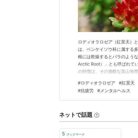
ロディオラロゼア（紅景天）とは？ 
は、ベンケイソウ科に属する
根には乾燥するとバラのような香り
Arctic Root）」とも呼
の特徴は、その過酷な高山地
部、中央アジア、ヨーロッパ
#
ロディオラロゼア
#
紅景天
った、寒冷で紫外線が強く、
#
抗疲労
#
メンタルヘルス
下で生き抜く…
ネットで話題
5
ブックマーク