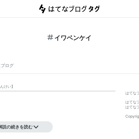
イワベンケイ
連ブログ
んけい
】
はてな
はてな
はてな
Copyrig
解説の続きを読む