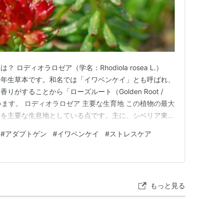
ロディオラロゼア（学名：Rhodiola rosea L.）
多年生草本です。和名では「イワベンケイ」とも呼ばれ、
がすることから「ローズルート（Golden Root /
ばれています。 ロディオラロゼア 主要な生育地 この植物の最大
帯を主要な生息地としている点です。主に、シベリア東
の山岳地帯（ウラル山脈、ピレネー山脈など）、北米とい
#
アダプトゲン
#
イワベンケイ
#
ストレスケア
酸素が薄い環境に自生しています。このような極限の環境
もっと見る