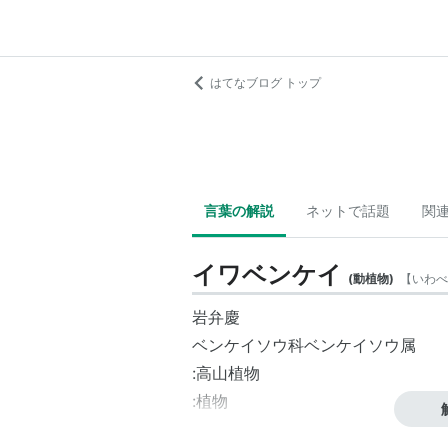
はてなブログ トップ
言葉の解説
ネットで話題
関
イワベンケイ
(
動植物
)
【
いわべ
岩弁慶
ベンケイソウ科ベンケイソウ属
:高山植物
:植物