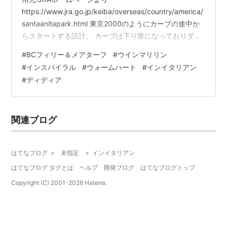
https://www.jra.go.jp/keiba/overseas/country/america/
santaanitapark.html 東京2000のようにカーブの途中か
らスタートする設計。 カーブは下り坂になっておりダー
トコースを横切って400ｍ、 その後に全周1600mの福島
#
BCフィリー＆メアターフ
#
ウインマリリン
競馬場みたいな小回りコースを走る2000m戦。 4角から
#
インスパイラル
#
ウォームハート
#
インイタリアン
ゴールまでは300mと中山より短い。 なかなかの混戦模
#
ディディア
様だが、いいメンバーが揃った。 A インイタリアン In
Italian 米 1600~1900m ◀◁◁◁ …
関連ブログ
はてなブログ
>
未指定
>
インイタリアン
はてなブログ タグとは
ヘルプ
開発ブログ
はてなブログトップ
Copyright (C) 2001-
2026
Hatena.