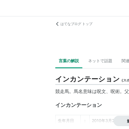
はてなブログ トップ
言葉の解説
ネットで話題
関
インカンテーション
(
ス
競走馬。馬名意味は呪文、呪術。父
インカンテーション
生年月日
：
2010年3月24日