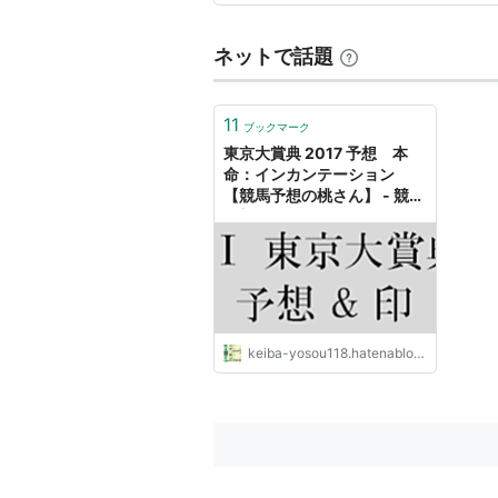
いますが、決定的に違うのはた
ネットで話題
Not Before Ti
11
ブックマーク
東京大賞典 2017 予想 本
命：インカンテーション
【競馬予想の桃さん】 - 競馬
予想の桃さん
リスト::競走馬
keiba-yosou118.hatenablog.com