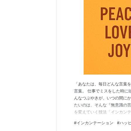
血統表
*
シニスターミニスタ
Old Trieste
ー
Sinister Minister
Sweet Minister
「あなたは、毎日どんな言葉を
言葉。 仕事でミスをした時に
んなつぶやきが、いつの間にか
たいのは、そんな『無意識の
を変えていく技法「インカンテ
*オリジナルスピン
Machiavellian
テーション（Incantatio
Original Spin
#
インカンテーション
#
ハッ
ていく自己変容の技術です。 