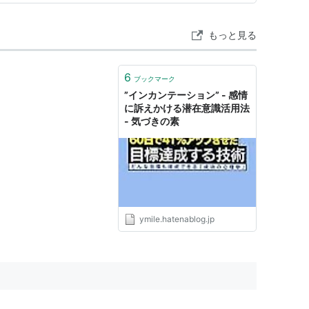
だ言葉を「唱…
Coup de Folie
Halo
もっと見る
Raise the Standard
me
Polish Precedent
Danzig
6
ブックマーク
”インカンテーション” - 感情
Past Example
に訴えかける潜在意識活用法
- 気づきの素
Time Charter
Saritamer
Centrocon
ymile.hatenablog.jp