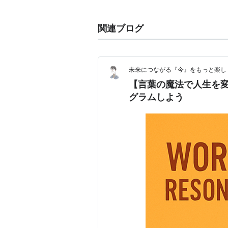
性別
：
牡
毛色
：
鹿毛
関連ブログ
父
：
シニスターミニスタ
母
：
オリジナルスピン
未来につながる『今』をもっと楽し
【言葉の魔法で人生を
母の父
：
Machiavellian
グラムしよう
生産者
：
谷川牧場（浦河町）
馬主
：
ターフ・スポート
管理調教師
：
羽月友彦 （栗東）
競走成績
：
20戦7勝（2015年
主な勝ち鞍
：
2014年みやこステー
2013年レパードステ
備考
：