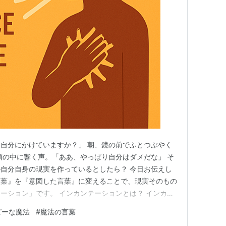
A.P. Indy
Seattle Slew
Weekend Surprise
Lovlier Linda
Vigors
Linda Summers
The Prime Minister
Deputy Minister
Stick to Beauty
自分にかけていますか？」 朝、鏡の前でふとつぶやく
頭の中に響く声。「ああ、やっぱり自分はダメだな」 そ
Sweet Blue
Hurry Up Blue
自分自身の現実を作っているとしたら？ 今日お伝えし
Sugar Gold
言葉』を『意図した言葉』に変えることで、現実そのもの
ーション」です。 インカンテーションとは？ インカン
Mr. Prospector
Raise a Native
n）とは、感情を伴った強い言葉を、自分の内側に染み込ませ
ピーな魔法
#
魔法の言葉
「アファメーション（肯定的な言葉を唱える）」に似て
Gold Digger