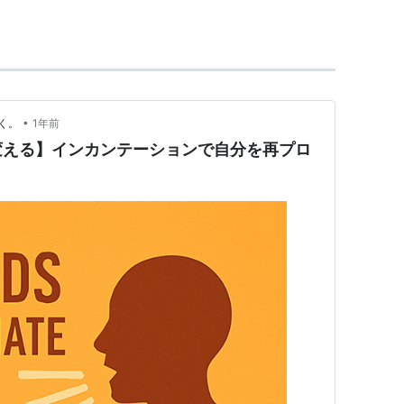
ー
•
く。
1年前
変える】インカンテーションで自分を再プロ
（マキャベリアン）
1月現在）
クス（GIII）
ークス（GIII）