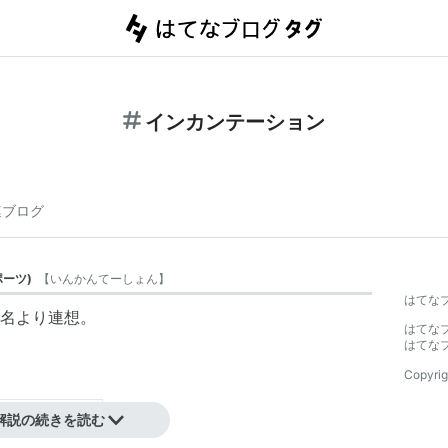
インカンテーション
連ブログ
ポーツ
)
【
いんかんてーしょん
】
はてな
名より連想。
はてな
はてな
Copyrig
解説の続きを読む