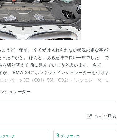
ちょうど一年前。 全く受け入れられない状況の嫌な事が
たったのかと。 ほんと、ある意味で長い一年でした。 で
ちを切り替えて 前に進んでいこうと思います。 さて、
が、 BMW X4にボンネットインシュレーターを付けま
ロン パーツ X3（G01）/X4（G02）インシュレーター
！ 概要 所要時間：3時間 難易度：★☆☆☆☆ 専門知
ンシュレーター
ロン」です🤣 必要なツール アイロン リンク わが家の
もっと見る
8
ックマーク
ブックマーク