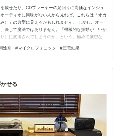
を載せたり、CDプレーヤーの足回りに高価なインシュ
。オーディオに興味がない人から見れば、これらは「オカ
み）」の典型に見えるかもしれません。 しかし、オー
は、決して魔法ではありません。「機械的な振動が、いか
濁り）に変換されてしまうのか」という、極めて厳密な物
。 本章では、オーディオ機器を揺らすことがなぜ音質
用途別
#
マイクロフォニック
#
圧電効果
ラックボックスを解き明かし、正しい振動対策のアプロー
どのようにして「電気ノイ…
浮かせる