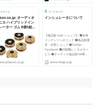
6
ックマーク
ブックマーク
zon.co.jp: オーディオ
インシュレータについて
ニカ ハイブリッドイン
レーター ゴム 6個1組
99: Toy
【逸品館 web ショップ】 ■各種
コンテンツへのリンク ■逸品館運
営・外部ショップ ■Twitter・
Facebook ■試聴機レンタルサー
ビス ■オーディオ逸品館 MI事業
部 オフィシャルサイト 私達は脳
ww.amazon.co.jp
www.mmjp.or.jp
で音を聴いている。 普段は気に
留めないことですが、自分が興味
を持つ音（例えば友人や家族の声
など）が最優先に聞こえる経験
は、振...