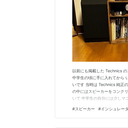
以前にも掲載した Technics のスピーカ
中学生の頃に手に入れてから 
いです 当時は Technics
の中にはスピーカーをコンク
いて 中学生の自分には少しマ
が 私はそこまで本格的なこと
#
スピーカー
#
インシュレー
純正品もいつの間にか手放して