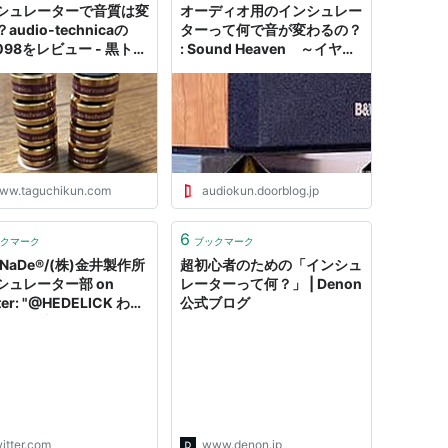
シュレーターで音質は変
オーディオ用のインシュレー
audio-technicaの
ターって何で音が変わるの？
098をレビュー - 黒トイ
: Sound Heaven ～イヤホ
ドルのぶろぐ
ンとかヘッドホンとか色々～
ww.taguchikun.com
audiokun.doorblog.jp
6
クマーク
ブックマーク
NaDe®︎/(株)金井製作所
超初心者のための「インシュ
シュレーター部 on
レーターって何？」 | Denon
ter: "@HEDELICK わた
公式ブログ
ちは会社としてやってい
。他社品と性能比較して
Ｓに結果を流すようなこ
、営業妨害に他なりませ
やめて下さい、また直ぐ
却してください。買って
なくて結構です。"
itter.com
www.denon.jp