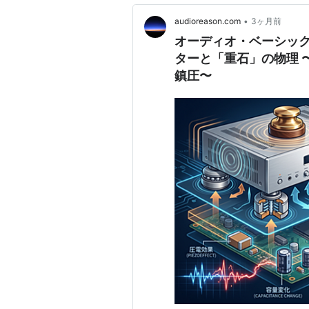
•
audioreason.com
3ヶ月前
オーディオ・ベーシック
ターと「重石」の物理 
鎮圧〜