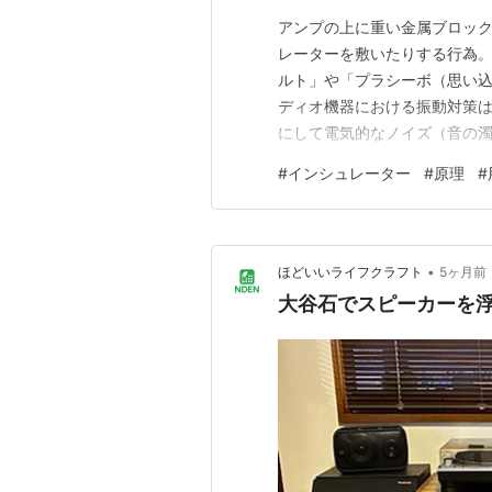
アンプの上に重い金属ブロック
レーターを敷いたりする行為
ルト」や「プラシーボ（思い込
ディオ機器における振動対策
にして電気的なノイズ（音の
理学と電子工学の問題なのです
#
インシュレーター
#
原理
#
劣化に直結するのか、そのブ
チを解説します。 1. 振動は
•
ほどいいライフクラフト
5ヶ月前
大谷石でスピーカーを