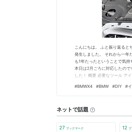
こんにちは。 ふと振り返ると
発生しました。 それから一年
も1年たったということで気持
本日は2月ごろに対応したのです
した！ 概要 必要なツール アイ
作業 しわ伸ばし 取付は超簡単
#
BMWX4
#
BMW
#
DIY
#
イ
識：低 一番必要な技術は「アイ
アイロンはパ…
ネットで話題
27
12
ブックマーク
ブ