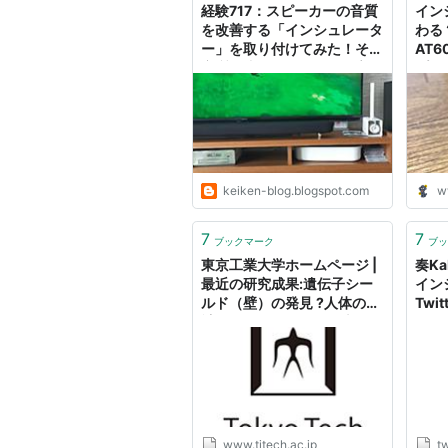
経験717：スピーカーの音質
イン
を改善する「インシュレータ
わる？
ー」を取り付けてみた！その
AT6
音質の違いは？見た目の高級
プー
感もとても変わります！
keiken-blog.blogspot.com
w
7
7
ブックマーク
ブッ
東京工業大学ホームページ |
奏Ka
最近の研究成果:遺伝子シー
イン
ルド（壁）の発見 ?人体の設
Twit
計図であるヒトゲノム上の
した
「インシュレーター」の実態
ます
を解明? (/08/01/31)
ＳＮ
とは
ん。
に返
頂か
www.titech.ac.jp
tw