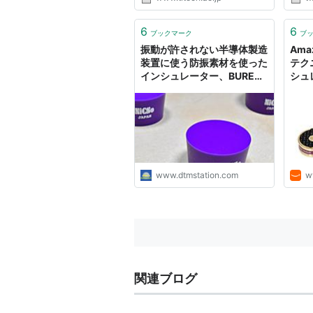
6
6
ブックマーク
ブ
振動が許されない半導体製造
Ama
装置に使う防振素材を使った
テク
インシュレーター、BUREEN
シュ
がスゴかった!
AT60
www.dtmstation.com
w
関連ブログ