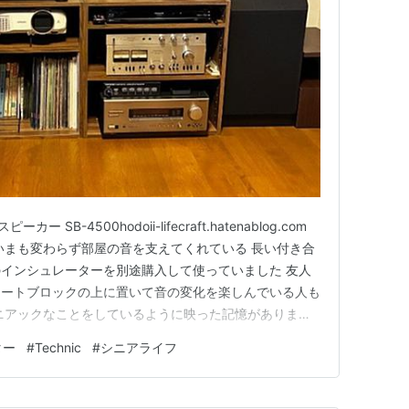
ー SB-4500hodoii-lifecraft.hatenablog.com
いまも変わらず部屋の音を支えてくれている 長い付き合
 純正のインシュレーターを別途購入して使っていました 友人
リートブロックの上に置いて音の変化を楽しんでいる人も
ニアックなことをしているように映った記憶があります
はせず 純正のインシュレーターで満足していました その
ター
#
Technic
#
シニアライフ
しまいました 最近になって またスピ…