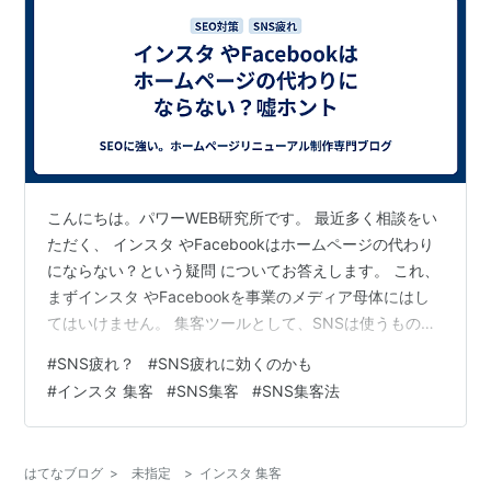
こんにちは。パワーWEB研究所です。 最近多く相談をい
ただく、 インスタ やFacebookはホームページの代わり
にならない？という疑問 についてお答えします。 これ、
まずインスタ やFacebookを事業のメディア母体にはし
てはいけません。 集客ツールとして、SNSは使うもので
すので、 母体メディアとして使うのはNGです。 LINEも
#
SNS疲れ？
#
SNS疲れに効くのかも
同様ですよ。 なぜかって、 考えてください。 では２つ
#
インスタ 集客
#
SNS集客
#
SNS集客法
質問です。 ＜その１の質問＞ SNSのドメイン、 ドメイ
ンという「○○.com」 という名前は、Facebook.com な
ど誰が運営していますか？ 自分ですか？それともメタ社
はてなブログ
>
未指定
>
インスタ 集客
ですか？ ＜その２の質問＞ SN…