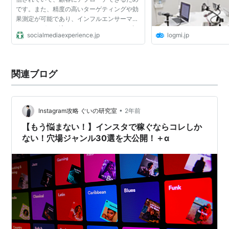
です。また、精度の高いターゲティングや効
果測定が可能であり、インフルエンサーマー
ケティングにも適しているからです。 まず、
socialmediaexperience.jp
logmi.jp
Instagramの特徴は、写真や動画などの視覚
的に訴えるコンテンツ...
関連ブログ
•
Instagram攻略 ぐいの研究室
2年前
【もう悩まない！】インスタで稼ぐならコレしか
ない！穴場ジャンル30選を大公開！＋α