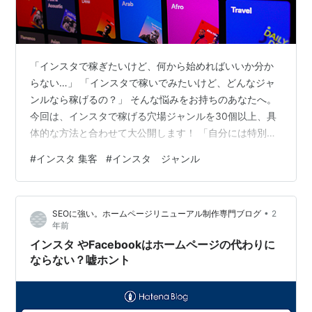
「インスタで稼ぎたいけど、何から始めればいいか分か
らない…」 「インスタで稼いでみたいけど、どんなジャ
ンルなら稼げるの？」 そんな悩みをお持ちのあなたへ。
今回は、インスタで稼げる穴場ジャンルを30個以上、具
体的な方法と合わせて大公開します！ 「自分には特別な
スキルがない…」 そう思っているあなたも、この記事を
#
インスタ 集客
#
インスタ ジャンル
読めば自分にぴったりのジャンルが見つかるはず！ ぜひ
最後まで読んで、インスタで稼ぐための第一歩を踏み出
しましょう！ なぜジャンル選定が重要なのか？ 最適なジ
•
SEOに強い。ホームページリニューアル制作専門ブログ
2
ャンルの見つけ方 【ジャンル1】子育て 【ジャンル2】筋
年前
トレ 【ジャンル3】コーチング 【ジャンル4】夫婦関係
インスタ やFacebookはホームページの代わりに
の改善 【ジャンル5】…
ならない？嘘ホント