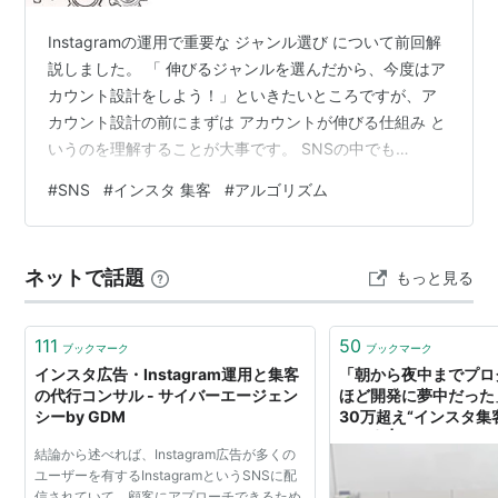
Instagramの運用で重要な ジャンル選び について前回解
説しました。 「 伸びるジャンルを選んだから、今度はア
カウント設計をしよう！」といきたいところですが、ア
カウント設計の前にまずは アカウントが伸びる仕組み と
いうのを理解することが大事です。 SNSの中でも
Instagramは 仕組みで現れているSNS なので、それに沿
#
SNS
#
インスタ 集客
#
アルゴリズム
って運用していくことがすごく重要になります。 仕組み
を捉えてしまえば、フォロワーもしっかり増やせるの
で、アカウント設計の前に今回は伸びる仕組みについて
ネットで話題
もっと見る
解説していきます。 仕組みをしっかりと理解する理由
Instagramのアルゴリズム なぜ発見欄なのか 発見欄を攻
略す…
111
50
ブックマーク
ブックマーク
インスタ広告・Instagram運用と集客
「朝から夜中までプロ
の代行コンサル - サイバーエージェン
ほど開発に夢中だった
シーby GDM
30万超え“インスタ集
の原点 | ログミーBusi
結論から述べれば、Instagram広告が多くの
ユーザーを有するInstagramというSNSに配
信されていて、顧客にアプローチできるため